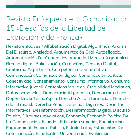
Revista Enfoques de la Comunicación
15 «Desafíos de la Libertad de
Expresión y de Prensa»
Revista enfoques
/
Alfabetización Digital
,
Algoritmos
,
Análisis
Del Discurso
,
Ansiedad
,
Argumentación Oral
,
Autoeficacia
,
Automatización De Contenidos
,
Autoridad Médica Algorítmica
,
Brecha digital
,
Bukelización
,
Campañas
,
Censura Digital
,
Centrismo Algorítmico
,
Competencia Comunicativa
,
Comunicación
,
Comunicación digital
,
Comunicación política
,
Conectividad
,
Consentimiento
,
Consumo Informativo
,
Consumo
Informativo Juvenil
,
Contenidos Visuales
,
Credibilidad Mediática
,
Datos personales
,
Democracia Algorítmica
,
Democracia Local
,
Dependencia Tecnológica
,
Derecho A La Información
,
Derecho
a la intimidad
,
Derecho Penal
,
Derechos Digitales
,
Desiertos
Informativos
,
Desinformación
,
Desinformación Digital
,
Discurso
Político
,
Discursos mediáticos
,
Economía
,
Economía Política De
La Comunicación
,
Ecuador
,
Educación superior
,
Enemización
,
Engagement
,
Espacio Público
,
Estado Laico
,
Estudiantes De
Comunicación
,
Estudiantes Universitarios
,
Evaluación