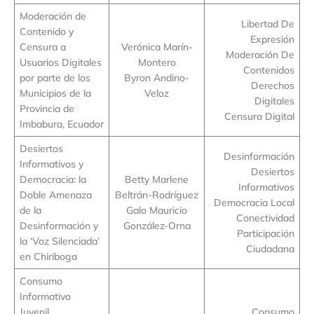
Moderación de
Libertad De
Contenido y
Expresión
Censura a
Verónica Marín-
Moderación De
Usuarios Digitales
Montero
Contenidos
por parte de los
Byron Andino-
Derechos
Municipios de la
Veloz
Digitales
Provincia de
Censura Digital
Imbabura, Ecuador
Desiertos
Desinformación
Informativos y
Desiertos
Democracia: la
Betty Marlene
Informativos
Doble Amenaza
Beltrán-Rodríguez
Democracia Local
de la
Galo Mauricio
Conectividad
Desinformación y
González-Orna
Participación
la ‘Voz Silenciada’
Ciudadana
en Chiriboga
Consumo
Informativo
Juvenil,
Consumo