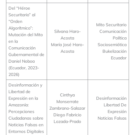
Del “Héroe
Securitario” al
“Orden
Mito Securitario
Algorítmico”:
Silvana Haro-
Comunicación
Mutación del Mito
Acosta
Política
en la
María José Haro-
Sociosemiótica
Comunicación
Acosta
Bukelización
Gubernamental de
Ecuador
Daniel Noboa
(Ecuador, 2023-
2026)
Desinformación y
Libertad de
Cinthya
Expresión en la
Desinformación
Monserrate
Amazonía:
Libertad De
Zambrano-Salazar
Percepciones
Expresión
Diego Fabricio
Ciudadanas sobre
Noticias Falsas
Lozada-Prado
Noticias Falsas en
Entornos Digitales