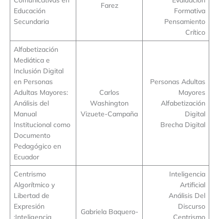
Farez
Educación
Formativa
Secundaria
Pensamiento
Crítico
Alfabetización
Mediática e
Inclusión Digital
en Personas
Personas Adultas
Adultas Mayores:
Carlos
Mayores
Análisis del
Washington
Alfabetización
Manual
Vizuete-Campaña
Digital
Institucional como
Brecha Digital
Documento
Pedagógico en
Ecuador
Centrismo
Inteligencia
Algorítmico y
Artificial
Libertad de
Análisis Del
Expresión
Discurso
Gabriela Baquero-
:Inteligencia
Centrismo