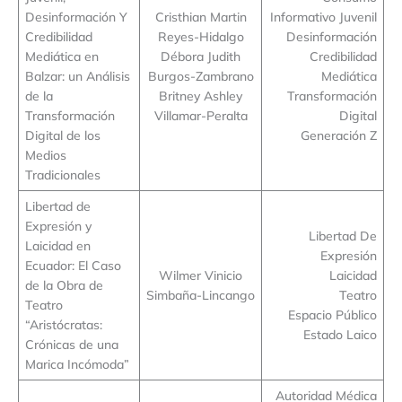
Desinformación Y
Cristhian Martin
Informativo Juvenil
Credibilidad
Reyes-Hidalgo
Desinformación
Mediática en
Débora Judith
Credibilidad
Balzar: un Análisis
Burgos-Zambrano
Mediática
de la
Britney Ashley
Transformación
Transformación
Villamar-Peralta
Digital
Digital de los
Generación Z
Medios
Tradicionales
Libertad de
Expresión y
Libertad De
Laicidad en
Expresión
Ecuador: El Caso
Wilmer Vinicio
Laicidad
de la Obra de
Simbaña-Lincango
Teatro
Teatro
Espacio Público
“Aristócratas:
Estado Laico
Crónicas de una
Marica Incómoda”
Autoridad Médica