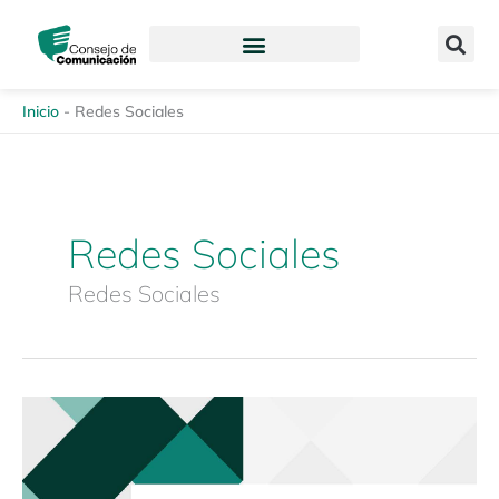
Ir
content
al
contenido
Inicio
-
Redes Sociales
Redes Sociales
Redes Sociales
Revista
Enfoques
de
la