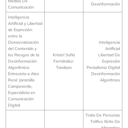
Medios De
Desinformación
Comunicación
Inteligencia
Artificial y Libertad
de Expresión:
entre la
Democratización
Inteligencia
del Contenido y
Artificial
los Riesgos de la
Kristel Sofía
Libertad De
Desinformación
Fernández-
Expresión
Algorítmica.
Tandazo
Periodismo Digital
Entrevista a Alex
Desinformación
René Jaramillo
Algoritmos
Campoverde,
Especialista en
Comunicación
Digital
Trata De Personas
Tráfico Ilícito De
Migrantes