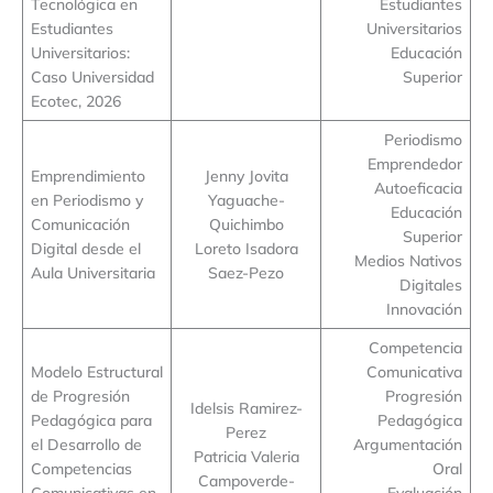
Tecnológica en
Estudiantes
Estudiantes
Universitarios
Universitarios:
Educación
Caso Universidad
Superior
Ecotec, 2026
Periodismo
Emprendedor
Emprendimiento
Jenny Jovita
Autoeficacia
en Periodismo y
Yaguache-
Educación
Comunicación
Quichimbo
Superior
Digital desde el
Loreto Isadora
Medios Nativos
Aula Universitaria
Saez-Pezo
Digitales
Innovación
Competencia
Modelo Estructural
Comunicativa
de Progresión
Progresión
Idelsis Ramirez-
Pedagógica para
Pedagógica
Perez
el Desarrollo de
Argumentación
Patricia Valeria
Competencias
Oral
Campoverde-
Comunicativas en
Evaluación