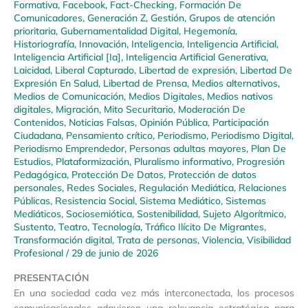
Formativa
,
Facebook
,
Fact-Checking
,
Formación De
Comunicadores
,
Generación Z
,
Gestión
,
Grupos de atención
prioritaria
,
Gubernamentalidad Digital
,
Hegemonía
,
Historiografía
,
Innovación
,
Inteligencia
,
Inteligencia Artificial
,
Inteligencia Artificial [Ia]
,
Inteligencia Artificial Generativa
,
Laicidad
,
Liberal Capturado
,
Libertad de expresión
,
Libertad De
Expresión En Salud
,
Libertad de Prensa
,
Medios alternativos
,
Medios de Comunicación
,
Medios Digitales
,
Medios nativos
digitales
,
Migración
,
Mito Securitario
,
Moderación De
Contenidos
,
Noticias Falsas
,
Opinión Pública
,
Participación
Ciudadana
,
Pensamiento crítico
,
Periodismo
,
Periodismo Digital
,
Periodismo Emprendedor
,
Personas adultas mayores
,
Plan De
Estudios
,
Plataformización
,
Pluralismo informativo
,
Progresión
Pedagógica
,
Protección De Datos
,
Protección de datos
personales
,
Redes Sociales
,
Regulación Mediática
,
Relaciones
Públicas
,
Resistencia Social
,
Sistema Mediático
,
Sistemas
Mediáticos
,
Sociosemiótica
,
Sostenibilidad
,
Sujeto Algorítmico
,
Sustento
,
Teatro
,
Tecnología
,
Tráfico Ilícito De Migrantes
,
Transformación digital
,
Trata de personas
,
Violencia
,
Visibilidad
Profesional
/
29 de junio de 2026
PRESENTACIÓN
En una sociedad cada vez más interconectada, los procesos
comunicacionales adquieren una relevancia estratégica para