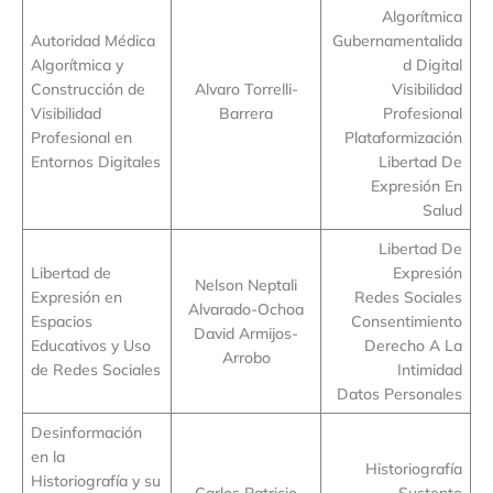
Algorítmica
Autoridad Médica
Gubernamentalida
Algorítmica y
d Digital
Construcción de
Alvaro Torrelli-
Visibilidad
Visibilidad
Barrera
Profesional
Profesional en
Plataformización
Entornos Digitales
Libertad De
Expresión En
Salud
Libertad De
Libertad de
Expresión
Nelson Neptali
Expresión en
Redes Sociales
Alvarado-Ochoa
Espacios
Consentimiento
David Armijos-
Educativos y Uso
Derecho A La
Arrobo
de Redes Sociales
Intimidad
Datos Personales
Desinformación
en la
Historiografía
Historiografía y su
Carlos Patricio
Sustento