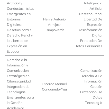
Artificial y
Inteligencia
Conductas Ilícitas
Artificial
Emergentes en
Derecho Penal
Entornos
Henry Antonio
Libertad De
Digitales:
Armijos-
Expresión
Desafíos para el
Campoverde
Desinformación
Derecho Penal y
Digital
la Libertad de
Protección De
Expresión en
Datos Personales
Ecuador
Derecho a la
Información y
Comunicación
Comunicación
Estratégica en
Derecho A La
Ciberseguridad:
Información
Ricardo Manuel
Integración de
Gestión
Candanedo-Yau
Tecnologías
Protección De
Emergentes para
Datos
la Gestión
Tecnología
Académica