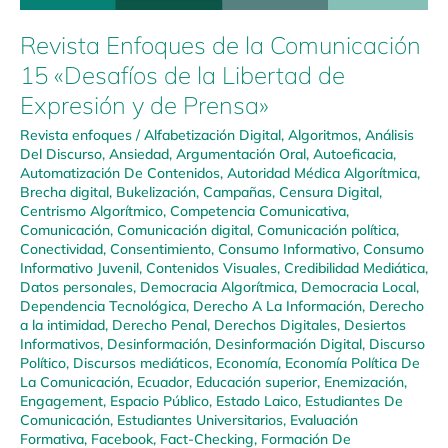
Revista Enfoques de la Comunicación
15 «Desafíos de la Libertad de
Expresión y de Prensa»
Revista enfoques
/
Alfabetización Digital
,
Algoritmos
,
Análisis
Del Discurso
,
Ansiedad
,
Argumentación Oral
,
Autoeficacia
,
Automatización De Contenidos
,
Autoridad Médica Algorítmica
,
Brecha digital
,
Bukelización
,
Campañas
,
Censura Digital
,
Centrismo Algorítmico
,
Competencia Comunicativa
,
Comunicación
,
Comunicación digital
,
Comunicación política
,
Conectividad
,
Consentimiento
,
Consumo Informativo
,
Consumo
Informativo Juvenil
,
Contenidos Visuales
,
Credibilidad Mediática
,
Datos personales
,
Democracia Algorítmica
,
Democracia Local
,
Dependencia Tecnológica
,
Derecho A La Información
,
Derecho
a la intimidad
,
Derecho Penal
,
Derechos Digitales
,
Desiertos
Informativos
,
Desinformación
,
Desinformación Digital
,
Discurso
Político
,
Discursos mediáticos
,
Economía
,
Economía Política De
La Comunicación
,
Ecuador
,
Educación superior
,
Enemización
,
Engagement
,
Espacio Público
,
Estado Laico
,
Estudiantes De
Comunicación
,
Estudiantes Universitarios
,
Evaluación
Formativa
,
Facebook
,
Fact-Checking
,
Formación De