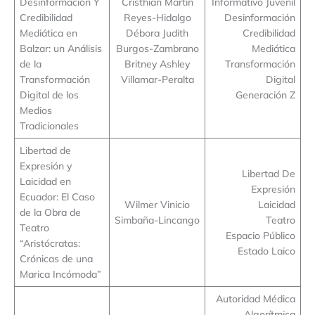
Desinformación Y
Cristhian Martin
Informativo Juvenil
Credibilidad
Reyes-Hidalgo
Desinformación
Mediática en
Débora Judith
Credibilidad
Balzar: un Análisis
Burgos-Zambrano
Mediática
de la
Britney Ashley
Transformación
Transformación
Villamar-Peralta
Digital
Digital de los
Generación Z
Medios
Tradicionales
Libertad de
Expresión y
Libertad De
Laicidad en
Expresión
Ecuador: El Caso
Wilmer Vinicio
Laicidad
de la Obra de
Simbaña-Lincango
Teatro
Teatro
Espacio Público
“Aristócratas:
Estado Laico
Crónicas de una
Marica Incómoda”
Autoridad Médica
Algorítmica