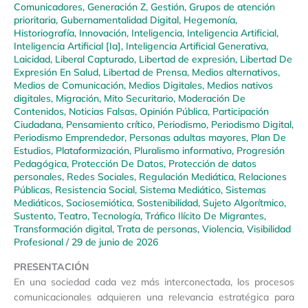
Comunicadores
,
Generación Z
,
Gestión
,
Grupos de atención
prioritaria
,
Gubernamentalidad Digital
,
Hegemonía
,
Historiografía
,
Innovación
,
Inteligencia
,
Inteligencia Artificial
,
Inteligencia Artificial [Ia]
,
Inteligencia Artificial Generativa
,
Laicidad
,
Liberal Capturado
,
Libertad de expresión
,
Libertad De
Expresión En Salud
,
Libertad de Prensa
,
Medios alternativos
,
Medios de Comunicación
,
Medios Digitales
,
Medios nativos
digitales
,
Migración
,
Mito Securitario
,
Moderación De
Contenidos
,
Noticias Falsas
,
Opinión Pública
,
Participación
Ciudadana
,
Pensamiento crítico
,
Periodismo
,
Periodismo Digital
,
Periodismo Emprendedor
,
Personas adultas mayores
,
Plan De
Estudios
,
Plataformización
,
Pluralismo informativo
,
Progresión
Pedagógica
,
Protección De Datos
,
Protección de datos
personales
,
Redes Sociales
,
Regulación Mediática
,
Relaciones
Públicas
,
Resistencia Social
,
Sistema Mediático
,
Sistemas
Mediáticos
,
Sociosemiótica
,
Sostenibilidad
,
Sujeto Algorítmico
,
Sustento
,
Teatro
,
Tecnología
,
Tráfico Ilícito De Migrantes
,
Transformación digital
,
Trata de personas
,
Violencia
,
Visibilidad
Profesional
/
29 de junio de 2026
PRESENTACIÓN
En una sociedad cada vez más interconectada, los procesos
comunicacionales adquieren una relevancia estratégica para