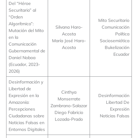
Del “Héroe
Securitario” al
“Orden
Mito Securitario
Algorítmico”:
Silvana Haro-
Comunicación
Mutación del Mito
Acosta
Política
en la
María José Haro-
Sociosemiótica
Comunicación
Acosta
Bukelización
Gubernamental de
Ecuador
Daniel Noboa
(Ecuador, 2023-
2026)
Desinformación y
Libertad de
Cinthya
Expresión en la
Desinformación
Monserrate
Amazonía:
Libertad De
Zambrano-Salazar
Percepciones
Expresión
Diego Fabricio
Ciudadanas sobre
Noticias Falsas
Lozada-Prado
Noticias Falsas en
Entornos Digitales