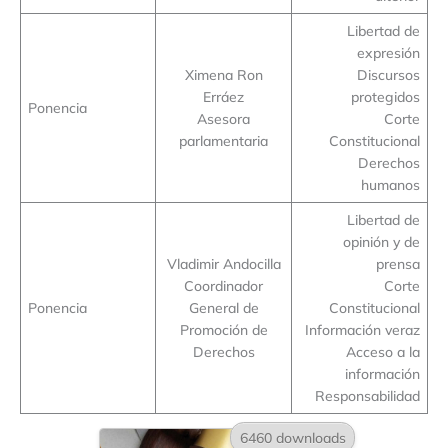
Libertad de
expresión
Ximena Ron
Discursos
Erráez
protegidos
Ponencia
Asesora
Corte
parlamentaria
Constitucional
Derechos
humanos
Libertad de
opinión y de
Vladimir Andocilla
prensa
Coordinador
Corte
Ponencia
General de
Constitucional
Promoción de
Información veraz
Derechos
Acceso a la
información
Responsabilidad
6460 downloads