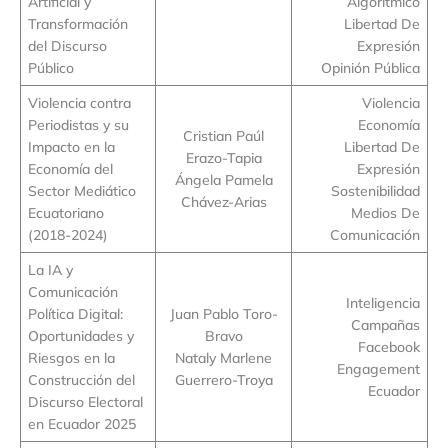
Artificial y
Algorítmico
Transformación
Libertad De
del Discurso
Expresión
Público
Opinión Pública
Violencia contra
Violencia
Periodistas y su
Economía
Cristian Paúl
Impacto en la
Libertad De
Erazo-Tapia
Economía del
Expresión
Ángela Pamela
Sector Mediático
Sostenibilidad
Chávez-Arias
Ecuatoriano
Medios De
(2018-2024)
Comunicación
La IA y
Comunicación
Inteligencia
Política Digital:
Juan Pablo Toro-
Campañas
Oportunidades y
Bravo
Facebook
Riesgos en la
Nataly Marlene
Engagement
Construcción del
Guerrero-Troya
Ecuador
Discurso Electoral
en Ecuador 2025