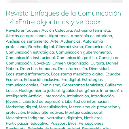
Revista Enfoques de la Comunicación
14 «Entre algoritmos y verdad»
Revista enfoques
/
Acción Colectiva
,
Activismo feminista
,
Alertas de agresiones
,
Algoritmos
,
Amazonía ecuatoriana
,
Análisis de sentimiento
,
Arte
,
Audiencias
,
Autonomía
profesional
,
Brecha digital
,
Ciberactivismo
,
Comunicación
,
Comunicación estratégica
,
Comunicación gubernamental
,
Comunicación institucional
,
Comunicación política
,
Consejo de
Comunicación
,
Covid-19
,
Crimen Organizado
,
Cultura
,
Daniel
Noboa
,
Derechos humanos
,
Desinformación
,
Diversidad
,
Ecosistema Informativo
,
Ecosistema mediático digital
,
Ecuador
,
Ecuavisa
,
Educación inclusiva
,
Era digital
,
Estrategias
comunicacionales
,
Feminismo
,
Gobernanza feminista
,
Guillermo
Lasso
,
Hostigamiento judicial
,
Igualdad de género
,
Información
,
Inteligencia Artficial
,
Interacción
,
Intimidación
,
Introducción
,
Jóvenes
,
Libertad de expresión
,
Libertad de información
,
Marketing digital
,
Masculinidades
,
Mecanismo de prevención y
protección
,
Medios alternativos
,
Montaje audiovisual
,
Movimiento Indígena
,
Narrativas digitales
,
Noticieros
,
Participación educativa
,
Passport Bros
,
Percepciones
,
Presidente
,
Principio de Interculturalidad
,
Protección a los