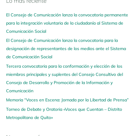
Lo más reciente
N
a
El Consejo de Comunicación lanza la convocatoria permanente
v
para la integración voluntaria de la ciudadanía al Sistema de
e
Comunicación Social
g
El Consejo de Comunicación lanza la convocatoria para la
a
designación de representantes de los medios ante el Sistema
a
de Comunicación Social
q
u
Tercera convocatoria para la conformación y elección de los
í
miembros principales y suplentes del Consejo Consultivo del
Consejo de Desarrollo y Promoción de la Información y
Comunicación
Memoria “Voces en Escena: Jornada por la Libertad de Prensa”
Torneo de Debate y Oratoria «Voces que Cuentan – Distrito
Metropolitano de Quito»