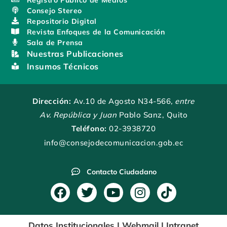
Consejo Stereo
Repositorio Digital
Revista Enfoques de la Comunicación
Sala de Prensa
Nuestras Publicaciones
Insumos Técnicos
Dirección:
Av.10 de Agosto N34-566
, entre
Av. República y Juan
Pablo Sanz, Quito
Teléfono:
02-3938720
info@consejodecomunicacion.gob.ec
Contacto Ciudadano
F
T
Y
I
T
a
w
o
n
i
c
i
u
s
k
Datos Institucionales
|
Webmail
|
Intranet