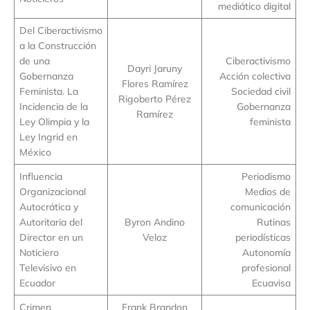
mediático digital
Del Ciberactivismo
a la Construcción
de una
Ciberactivismo
Dayri Jaruny
Gobernanza
Acción colectiva
Flores Ramírez
Feminista. La
Sociedad civil
Rigoberto Pérez
Incidencia de la
Gobernanza
Ramírez
Ley Olimpia y la
feminista
Ley Ingrid en
México
Influencia
Periodismo
Organizacional
Medios de
Autocrática y
comunicación
Autoritaria del
Byron Andino
Rutinas
Director en un
Veloz
periodísticas
Noticiero
Autonomía
Televisivo en
profesional
Ecuador
Ecuavisa
Crimen
Frank Brandon