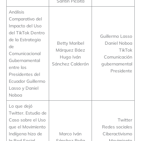
Santín Picoita
Análisis
Comparativo del
Impacto del Uso
del TikTok Dentro
Guillermo Lasso
de la Estrategia
Betty Maribel
Daniel Noboa
de
Márquez Báez
TikTok
Comunicacional
Hugo Iván
Comunicación
Gubernamental
Sánchez Calderón
gubernamental
entre los
Presidente
Presidentes del
Ecuador Guillermo
Lasso y Daniel
Noboa
Lo que dejó
Twitter. Estudio de
Caso sobre el Uso
Twitter
que el Movimiento
Redes sociales
Indígena hizo de
Marco Iván
Ciberactivismo
la Red Social
Sánchez Peña
Movimiento