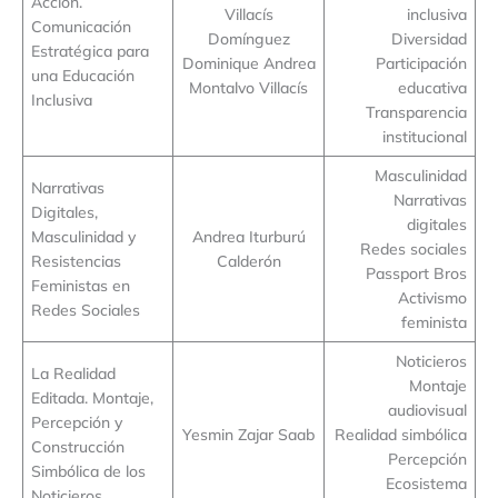
Acción.
Villacís
inclusiva
Comunicación
Domínguez
Diversidad
Estratégica para
Dominique Andrea
Participación
una Educación
Montalvo Villacís
educativa
Inclusiva
Transparencia
institucional
Masculinidad
Narrativas
Narrativas
Digitales,
digitales
Masculinidad y
Andrea Iturburú
Redes sociales
Resistencias
Calderón
Passport Bros
Feministas en
Activismo
Redes Sociales
feminista
Noticieros
La Realidad
Montaje
Editada. Montaje,
audiovisual
Percepción y
Yesmin Zajar Saab
Realidad simbólica
Construcción
Percepción
Simbólica de los
Ecosistema
Noticieros