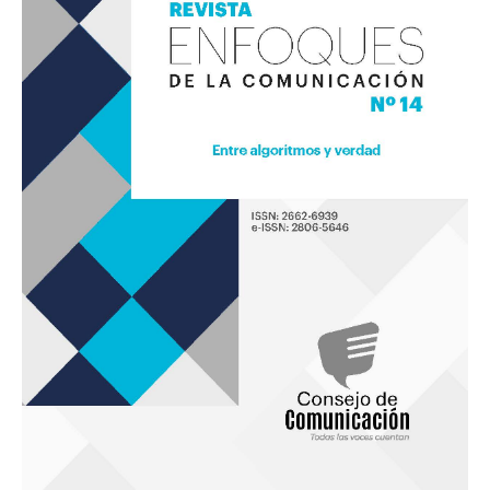
14
«Entre
algoritmos
y
verdad»