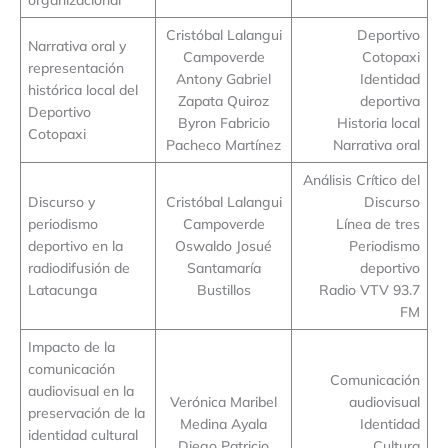
Cristóbal Lalangui
Deportivo
Narrativa oral y
Campoverde
Cotopaxi
representación
Antony Gabriel
Identidad
histórica local del
Zapata Quiroz
deportiva
Deportivo
Byron Fabricio
Historia local
Cotopaxi
Pacheco Martínez
Narrativa oral
Análisis Crítico del
Discurso y
Cristóbal Lalangui
Discurso
periodismo
Campoverde
Línea de tres
deportivo en la
Oswaldo Josué
Periodismo
radiodifusión de
Santamaría
deportivo
Latacunga
Bustillos
Radio VTV 93.7
FM
Impacto de la
comunicación
Comunicación
audiovisual en la
Verónica Maribel
audiovisual
preservación de la
Medina Ayala
Identidad
identidad cultural
Diego Patricio
Cultura