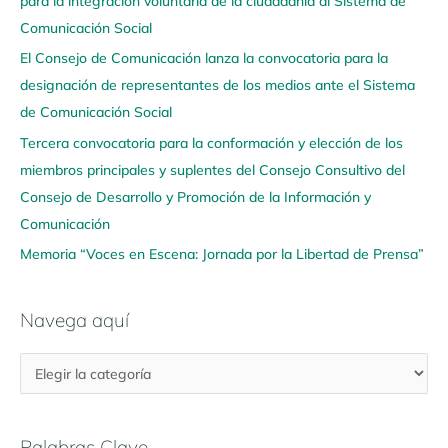
para la integración voluntaria de la ciudadanía al Sistema de
a
Comunicación Social
a
q
El Consejo de Comunicación lanza la convocatoria para la
u
designación de representantes de los medios ante el Sistema
í
de Comunicación Social
Tercera convocatoria para la conformación y elección de los
miembros principales y suplentes del Consejo Consultivo del
Consejo de Desarrollo y Promoción de la Información y
Comunicación
Memoria “Voces en Escena: Jornada por la Libertad de Prensa”
Navega aquí
Palabras Clave