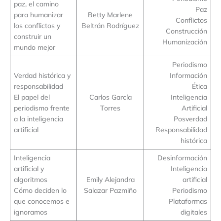
paz, el camino
Paz
para humanizar
Betty Marlene
Conflictos
los conflictos y
Beltrán Rodríguez
Construcción
construir un
Humanización
mundo mejor
Periodismo
Verdad histórica y
Información
responsabilidad
Ética
El papel del
Carlos García
Inteligencia
periodismo frente
Torres
Artificial
a la inteligencia
Posverdad
artificial
Responsabilidad
histórica
Inteligencia
Desinformación
artificial y
Inteligencia
algoritmos
Emily Alejandra
artificial
Cómo deciden lo
Salazar Pazmiño
Periodismo
que conocemos e
Plataformas
ignoramos
digitales