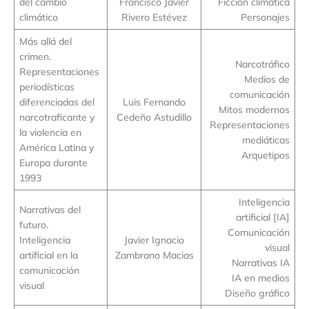
del cambio
Francisco Javier
Ficción climática
climático
Rivero Estévez
Personajes
Más allá del
crimen.
Narcotráfico
Representaciones
Medios de
periodísticas
comunicación
diferenciadas del
Luis Fernando
Mitos modernos
narcotraficante y
Cedeño Astudillo
Representaciones
la violencia en
mediáticas
América Latina y
Arquetipos
Europa durante
1993
Inteligencia
Narrativas del
artificial [IA]
futuro.
Comunicación
Inteligencia
Javier Ignacio
visual
artificial en la
Zambrano Macias
Narrativas IA
comunicación
IA en medios
visual
Diseño gráfico