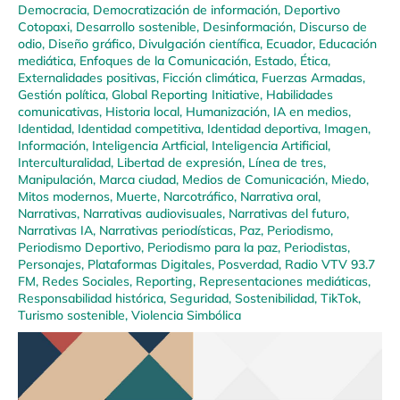
Democracia
,
Democratización de información
,
Deportivo
Cotopaxi
,
Desarrollo sostenible
,
Desinformación
,
Discurso de
odio
,
Diseño gráfico
,
Divulgación científica
,
Ecuador
,
Educación
mediática
,
Enfoques de la Comunicación
,
Estado
,
Ética
,
Externalidades positivas
,
Ficción climática
,
Fuerzas Armadas
,
Gestión política
,
Global Reporting Initiative
,
Habilidades
comunicativas
,
Historia local
,
Humanización
,
IA en medios
,
Identidad
,
Identidad competitiva
,
Identidad deportiva
,
Imagen
,
Información
,
Inteligencia Artficial
,
Inteligencia Artificial
,
Interculturalidad
,
Libertad de expresión
,
Línea de tres
,
Manipulación
,
Marca ciudad
,
Medios de Comunicación
,
Miedo
,
Mitos modernos
,
Muerte
,
Narcotráfico
,
Narrativa oral
,
Narrativas
,
Narrativas audiovisuales
,
Narrativas del futuro
,
Narrativas IA
,
Narrativas periodísticas
,
Paz
,
Periodismo
,
Periodismo Deportivo
,
Periodismo para la paz
,
Periodistas
,
Personajes
,
Plataformas Digitales
,
Posverdad
,
Radio VTV 93.7
FM
,
Redes Sociales
,
Reporting
,
Representaciones mediáticas
,
Responsabilidad histórica
,
Seguridad
,
Sostenibilidad
,
TikTok
,
Turismo sostenible
,
Violencia Simbólica