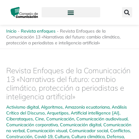
Ir
content
al
contenido
Inicio
-
Revista enfoques
-
Revista Enfoques de la
Comunicación 13 «Narrativas del futuro: cambio climático,
protección a periodistas e inteligencia artificial»
Revista Enfoques de la Comunicación
13 «Narrativas del futuro: cambio
climático, protección a periodistas e
inteligencia artificial»
Activismo digital
,
Algoritmos
,
Amazonía ecuatoriana
,
Análisis
Crítico del Discurso
,
Arquetipos
,
Artificial intelligence [AI]
,
Ciberataques
,
Cine
,
Comunicación
,
Comunicación audiovisual
,
Comunicación corporativa
,
Comunicación digital
,
Comunicación
no verbal
,
Comunicación visual
,
Comunicador social
,
Conflictos
,
Construcción
,
Covid-19
,
Cultura
,
Cultura climática
,
Defensa
,