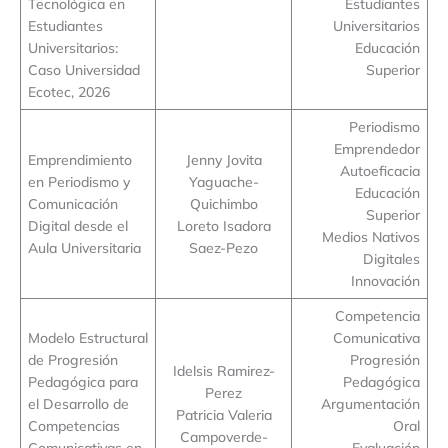
Tecnológica en
Estudiantes
Estudiantes
Universitarios
Universitarios:
Educación
Caso Universidad
Superior
Ecotec, 2026
Periodismo
Emprendedor
Emprendimiento
Jenny Jovita
Autoeficacia
en Periodismo y
Yaguache-
Educación
Comunicación
Quichimbo
Superior
Digital desde el
Loreto Isadora
Medios Nativos
Aula Universitaria
Saez-Pezo
Digitales
Innovación
Competencia
Modelo Estructural
Comunicativa
de Progresión
Progresión
Idelsis Ramirez-
Pedagógica para
Pedagógica
Perez
el Desarrollo de
Argumentación
Patricia Valeria
Competencias
Oral
Campoverde-
Comunicativas en
Evaluación