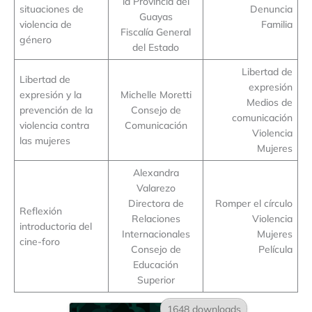
la Provincia del
situaciones de
Denuncia
Guayas
violencia de
Familia
Fiscalía General
género
del Estado
Libertad de
Libertad de
expresión
expresión y la
Michelle Moretti
Medios de
prevención de la
Consejo de
comunicación
violencia contra
Comunicación
Violencia
las mujeres
Mujeres
Alexandra
Valarezo
Directora de
Romper el círculo
Reflexión
Relaciones
Violencia
introductoria del
Internacionales
Mujeres
cine-foro
Consejo de
Película
Educación
Superior
1648 downloads