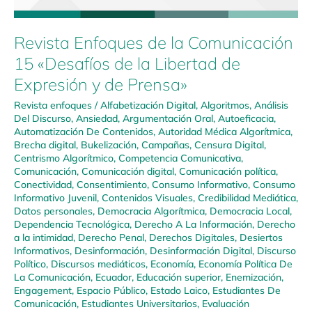
Revista Enfoques de la Comunicación
15 «Desafíos de la Libertad de
Expresión y de Prensa»
Revista enfoques
/
Alfabetización Digital
,
Algoritmos
,
Análisis
Del Discurso
,
Ansiedad
,
Argumentación Oral
,
Autoeficacia
,
Automatización De Contenidos
,
Autoridad Médica Algorítmica
,
Brecha digital
,
Bukelización
,
Campañas
,
Censura Digital
,
Centrismo Algorítmico
,
Competencia Comunicativa
,
Comunicación
,
Comunicación digital
,
Comunicación política
,
Conectividad
,
Consentimiento
,
Consumo Informativo
,
Consumo
Informativo Juvenil
,
Contenidos Visuales
,
Credibilidad Mediática
,
Datos personales
,
Democracia Algorítmica
,
Democracia Local
,
Dependencia Tecnológica
,
Derecho A La Información
,
Derecho
a la intimidad
,
Derecho Penal
,
Derechos Digitales
,
Desiertos
Informativos
,
Desinformación
,
Desinformación Digital
,
Discurso
Político
,
Discursos mediáticos
,
Economía
,
Economía Política De
La Comunicación
,
Ecuador
,
Educación superior
,
Enemización
,
Engagement
,
Espacio Público
,
Estado Laico
,
Estudiantes De
Comunicación
,
Estudiantes Universitarios
,
Evaluación