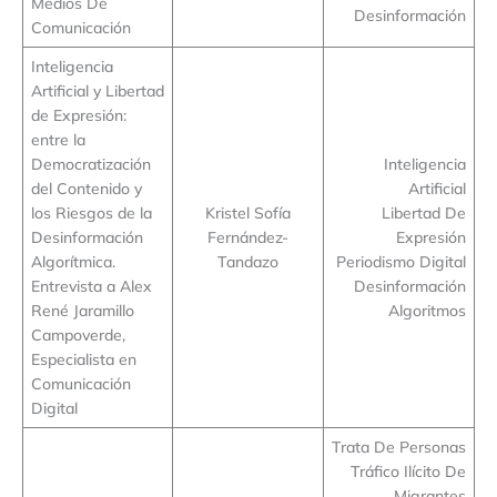
Medios De
Desinformación
Comunicación
Inteligencia
Artificial y Libertad
de Expresión:
entre la
Democratización
Inteligencia
del Contenido y
Artificial
los Riesgos de la
Kristel Sofía
Libertad De
Desinformación
Fernández-
Expresión
Algorítmica.
Tandazo
Periodismo Digital
Entrevista a Alex
Desinformación
René Jaramillo
Algoritmos
Campoverde,
Especialista en
Comunicación
Digital
Trata De Personas
Tráfico Ilícito De
Migrantes