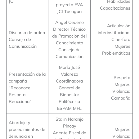
JCI
Habilidades
proyecto EVA
Capacitaciones
JCI Tosagua
Ángel Cedeño
Articulación
Director Técnico
Discurso de orden
interinstitucional
de Promoción del
Consejo de
Cine-foro
Conocimiento
Comunicación
Mujeres
Consejo de
Problemáticas
Comunicación
María José
Presentación de la
Valarezo
Respeto
campaña
Coordinadora
Mujeres
“Reconoce,
General de
Violencia
Respeta,
Bienestar
Campaña
Reacciona”
Politécnico
ESPAM MFL
Stalin Naranjo
Abordaje y
Pincay
procedimientos de
Mujeres
Agente Fiscal de
denuncia en
Violencia