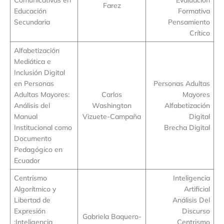
Farez
Educación
Formativa
Secundaria
Pensamiento
Crítico
Alfabetización
Mediática e
Inclusión Digital
en Personas
Personas Adultas
Adultas Mayores:
Carlos
Mayores
Análisis del
Washington
Alfabetización
Manual
Vizuete-Campaña
Digital
Institucional como
Brecha Digital
Documento
Pedagógico en
Ecuador
Centrismo
Inteligencia
Algorítmico y
Artificial
Libertad de
Análisis Del
Expresión
Discurso
Gabriela Baquero-
:Inteligencia
Centrismo