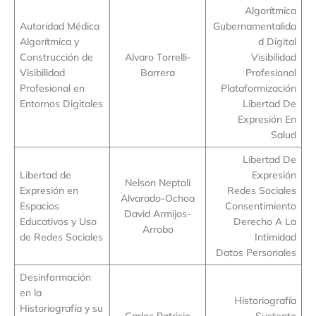
Algorítmica
Autoridad Médica
Gubernamentalida
Algorítmica y
d Digital
Construcción de
Alvaro Torrelli-
Visibilidad
Visibilidad
Barrera
Profesional
Profesional en
Plataformización
Entornos Digitales
Libertad De
Expresión En
Salud
Libertad De
Libertad de
Expresión
Nelson Neptali
Expresión en
Redes Sociales
Alvarado-Ochoa
Espacios
Consentimiento
David Armijos-
Educativos y Uso
Derecho A La
Arrobo
de Redes Sociales
Intimidad
Datos Personales
Desinformación
en la
Historiografía
Historiografía y su
Carlos Patricio
Sustento