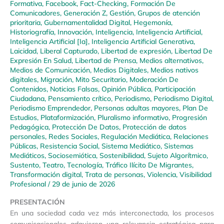
Formativa
,
Facebook
,
Fact-Checking
,
Formación De
Comunicadores
,
Generación Z
,
Gestión
,
Grupos de atención
prioritaria
,
Gubernamentalidad Digital
,
Hegemonía
,
Historiografía
,
Innovación
,
Inteligencia
,
Inteligencia Artificial
,
Inteligencia Artificial [Ia]
,
Inteligencia Artificial Generativa
,
Laicidad
,
Liberal Capturado
,
Libertad de expresión
,
Libertad De
Expresión En Salud
,
Libertad de Prensa
,
Medios alternativos
,
Medios de Comunicación
,
Medios Digitales
,
Medios nativos
digitales
,
Migración
,
Mito Securitario
,
Moderación De
Contenidos
,
Noticias Falsas
,
Opinión Pública
,
Participación
Ciudadana
,
Pensamiento crítico
,
Periodismo
,
Periodismo Digital
,
Periodismo Emprendedor
,
Personas adultas mayores
,
Plan De
Estudios
,
Plataformización
,
Pluralismo informativo
,
Progresión
Pedagógica
,
Protección De Datos
,
Protección de datos
personales
,
Redes Sociales
,
Regulación Mediática
,
Relaciones
Públicas
,
Resistencia Social
,
Sistema Mediático
,
Sistemas
Mediáticos
,
Sociosemiótica
,
Sostenibilidad
,
Sujeto Algorítmico
,
Sustento
,
Teatro
,
Tecnología
,
Tráfico Ilícito De Migrantes
,
Transformación digital
,
Trata de personas
,
Violencia
,
Visibilidad
Profesional
/
29 de junio de 2026
PRESENTACIÓN
En una sociedad cada vez más interconectada, los procesos
comunicacionales adquieren una relevancia estratégica para