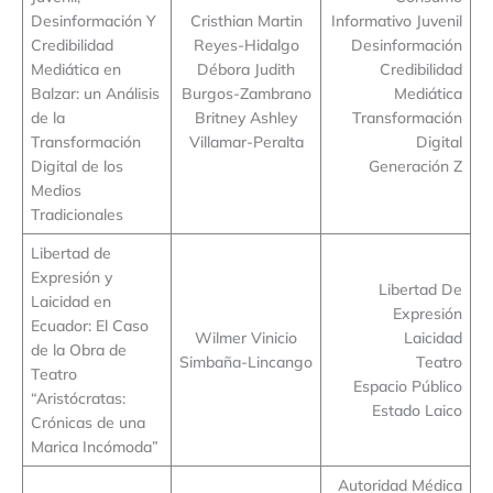
Desinformación Y
Cristhian Martin
Informativo Juvenil
Credibilidad
Reyes-Hidalgo
Desinformación
Mediática en
Débora Judith
Credibilidad
Balzar: un Análisis
Burgos-Zambrano
Mediática
de la
Britney Ashley
Transformación
Transformación
Villamar-Peralta
Digital
Digital de los
Generación Z
Medios
Tradicionales
Libertad de
Expresión y
Libertad De
Laicidad en
Expresión
Ecuador: El Caso
Wilmer Vinicio
Laicidad
de la Obra de
Simbaña-Lincango
Teatro
Teatro
Espacio Público
“Aristócratas:
Estado Laico
Crónicas de una
Marica Incómoda”
Autoridad Médica