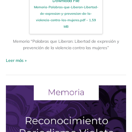
Download File
Memoria-Palabras-que-Liberan-Libertad-
de-expresion-y-prevencion-de-la-
violencia-contra-las-mujeres.pdf – 1,59
MB
Memoria “Palabras que Liberan: Libertad de expresión y
prevención de la violencia contra las mujeres”
Leer más »
Memoria:
Reconocimiento
Periodismo
Violeta
Primera
Edición:
Visibilizarlas