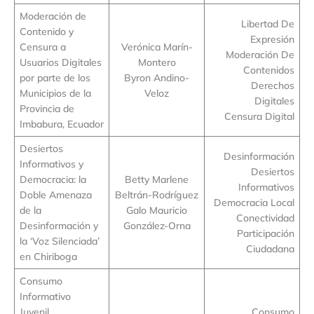
Moderación de
Libertad De
Contenido y
Expresión
Censura a
Verónica Marín-
Moderación De
Usuarios Digitales
Montero
Contenidos
por parte de los
Byron Andino-
Derechos
Municipios de la
Veloz
Digitales
Provincia de
Censura Digital
Imbabura, Ecuador
Desiertos
Desinformación
Informativos y
Desiertos
Democracia: la
Betty Marlene
Informativos
Doble Amenaza
Beltrán-Rodríguez
Democracia Local
de la
Galo Mauricio
Conectividad
Desinformación y
González-Orna
Participación
la ‘Voz Silenciada’
Ciudadana
en Chiriboga
Consumo
Informativo
Juvenil,
Consumo