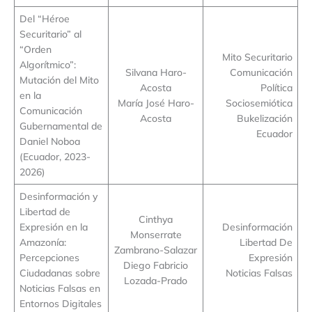
Del “Héroe
Securitario” al
“Orden
Mito Securitario
Algorítmico”:
Silvana Haro-
Comunicación
Mutación del Mito
Acosta
Política
en la
María José Haro-
Sociosemiótica
Comunicación
Acosta
Bukelización
Gubernamental de
Ecuador
Daniel Noboa
(Ecuador, 2023-
2026)
Desinformación y
Libertad de
Cinthya
Expresión en la
Desinformación
Monserrate
Amazonía:
Libertad De
Zambrano-Salazar
Percepciones
Expresión
Diego Fabricio
Ciudadanas sobre
Noticias Falsas
Lozada-Prado
Noticias Falsas en
Entornos Digitales