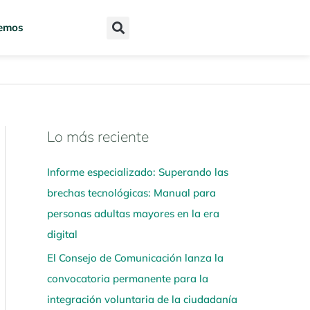
emos
Lo más reciente
N
a
Informe especializado: Superando las
v
brechas tecnológicas: Manual para
e
personas adultas mayores en la era
g
digital
a
El Consejo de Comunicación lanza la
a
convocatoria permanente para la
q
integración voluntaria de la ciudadanía
u