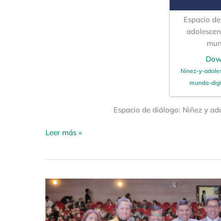
Espacio de 
adolescen
mun
Dow
Ninez-y-adole
munda-digit
Espacio de diálogo: Niñez y ad
Leer más »
El
Consejo
de
Comunicación