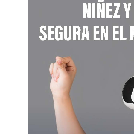
Niñez
y
adolescencia
segura
en
el
mundo
digital