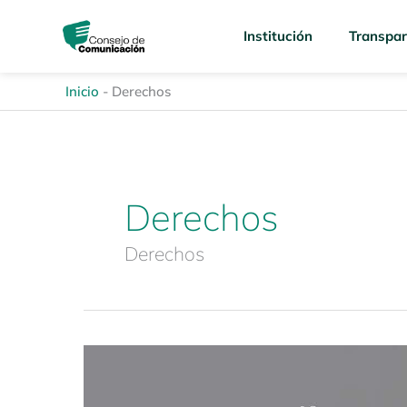
Ir
content
al
Institución
Transpar
contenido
Inicio
-
Derechos
Derechos
Derechos
Espacio
de
diálogo: