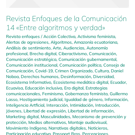
Revista Enfoques de la Comunicación
14 «Entre algoritmos y verdad»
Revista enfoques
/
Acción Colectiva
,
Activismo feminista
,
Alertas de agresiones
,
Algoritmos
,
Amazonía ecuatoriana
,
Análisis de sentimiento
,
Arte
,
Audiencias
,
Autonomía
profesional
,
Brecha digital
,
Ciberactivismo
,
Comunicación
,
Comunicación estratégica
,
Comunicación gubernamental
,
Comunicación institucional
,
Comunicación política
,
Consejo de
Comunicación
,
Covid-19
,
Crimen Organizado
,
Cultura
,
Daniel
Noboa
,
Derechos humanos
,
Desinformación
,
Diversidad
,
Ecosistema Informativo
,
Ecosistema mediático digital
,
Ecuador
,
Ecuavisa
,
Educación inclusiva
,
Era digital
,
Estrategias
comunicacionales
,
Feminismo
,
Gobernanza feminista
,
Guillermo
Lasso
,
Hostigamiento judicial
,
Igualdad de género
,
Información
,
Inteligencia Artficial
,
Interacción
,
Intimidación
,
Introducción
,
Jóvenes
,
Libertad de expresión
,
Libertad de información
,
Marketing digital
,
Masculinidades
,
Mecanismo de prevención y
protección
,
Medios alternativos
,
Montaje audiovisual
,
Movimiento Indígena
,
Narrativas digitales
,
Noticieros
,
Participación educativa
,
Passport Bros
,
Percepciones
,