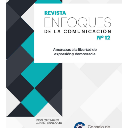
la
Comunicación
12
«Amenazas
a
la
libertad
de
expresión
y
democracia»