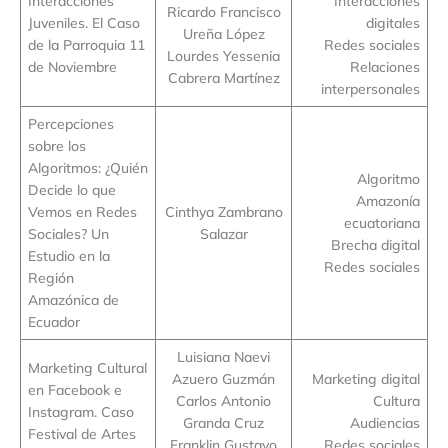
Interacciones
Interacciones
Ricardo Francisco
Juveniles. El Caso
digitales
Ureña López
de la Parroquia 11
Redes sociales
Lourdes Yessenia
de Noviembre
Relaciones
Cabrera Martínez
interpersonales
Percepciones
sobre los
Algoritmos: ¿Quién
Algoritmo
Decide lo que
Amazonía
Vemos en Redes
Cinthya Zambrano
ecuatoriana
Sociales? Un
Salazar
Brecha digital
Estudio en la
Redes sociales
Región
Amazónica de
Ecuador
Luisiana Naevi
Marketing Cultural
Azuero Guzmán
Marketing digital
en Facebook e
Carlos Antonio
Cultura
Instagram. Caso
Granda Cruz
Audiencias
Festival de Artes
Franklin Gustavo
Redes sociales