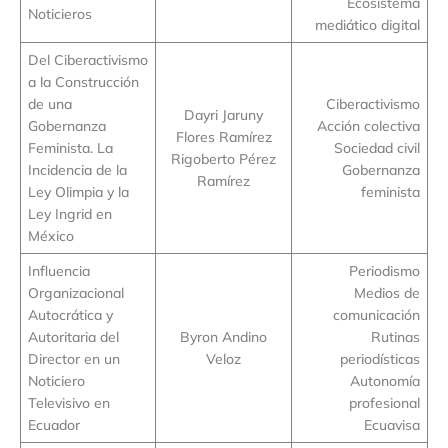
Ecosistema
Noticieros
mediático digital
Del Ciberactivismo
a la Construcción
de una
Ciberactivismo
Dayri Jaruny
Gobernanza
Acción colectiva
Flores Ramírez
Feminista. La
Sociedad civil
Rigoberto Pérez
Incidencia de la
Gobernanza
Ramírez
Ley Olimpia y la
feminista
Ley Ingrid en
México
Influencia
Periodismo
Organizacional
Medios de
Autocrática y
comunicación
Autoritaria del
Byron Andino
Rutinas
Director en un
Veloz
periodísticas
Noticiero
Autonomía
Televisivo en
profesional
Ecuador
Ecuavisa