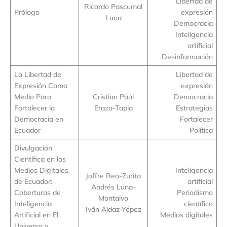
Libertad de
Ricardo Pascumal
Prólogo
expresión
Luna
Democracia
Inteligencia
artificial
Desinformación
La Libertad de
Libertad de
Expresión Como
expresión
Medio Para
Cristian Paúl
Democracia
Fortalecer la
Erazo-Tapia
Estrategias
Democracia en
Fortalecer
Ecuador
Política
Divulgación
Científica en los
Medios Digitales
Inteligencia
Joffre Rea-Zurita
de Ecuador:
artificial
Andrés Luna-
Coberturas de
Periodismo
Montalvo
Inteligencia
científico
Iván Aldaz-Yépez
Artificial en El
Medios digitales
Universo y