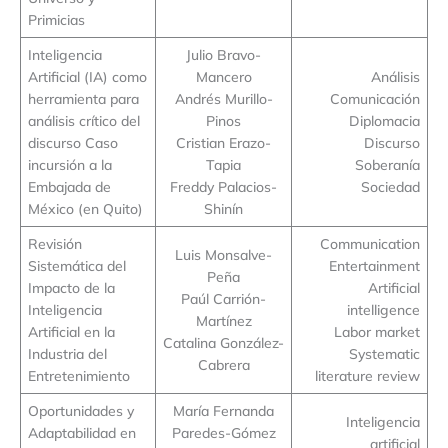
Primicias
Inteligencia
Julio Bravo-
Artificial (IA) como
Mancero
Análisis
herramienta para
Andrés Murillo-
Comunicación
análisis crítico del
Pinos
Diplomacia
discurso Caso
Cristian Erazo-
Discurso
incursión a la
Tapia
Soberanía
Embajada de
Freddy Palacios-
Sociedad
México (en Quito)
Shinín
Revisión
Communication
Luis Monsalve-
Sistemática del
Entertainment
Peña
Impacto de la
Artificial
Paúl Carrión-
Inteligencia
intelligence
Martínez
Artificial en la
Labor market
Catalina González-
Industria del
Systematic
Cabrera
Entretenimiento
literature review
Oportunidades y
María Fernanda
Inteligencia
Adaptabilidad en
Paredes-Gómez
artificial