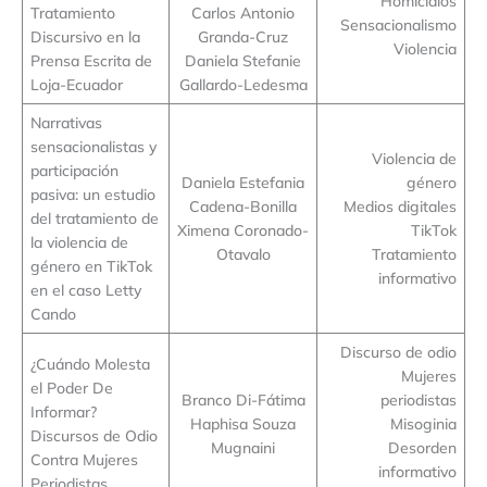
Homicidios
Tratamiento
Carlos Antonio
Sensacionalismo
Discursivo en la
Granda-Cruz
Violencia
Prensa Escrita de
Daniela Stefanie
Loja-Ecuador
Gallardo-Ledesma
Narrativas
sensacionalistas y
Violencia de
participación
Daniela Estefania
género
pasiva: un estudio
Cadena-Bonilla
Medios digitales
del tratamiento de
Ximena Coronado-
TikTok
la violencia de
Otavalo
Tratamiento
género en TikTok
informativo
en el caso Letty
Cando
Discurso de odio
¿Cuándo Molesta
Mujeres
el Poder De
Branco Di-Fátima
periodistas
Informar?
Haphisa Souza
Misoginia
Discursos de Odio
Mugnaini
Desorden
Contra Mujeres
informativo
Periodistas