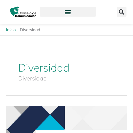
Ir
content
al
contenido
Inicio
-
Diversidad
Diversidad
Diversidad
Revista
Enfoques
de
la