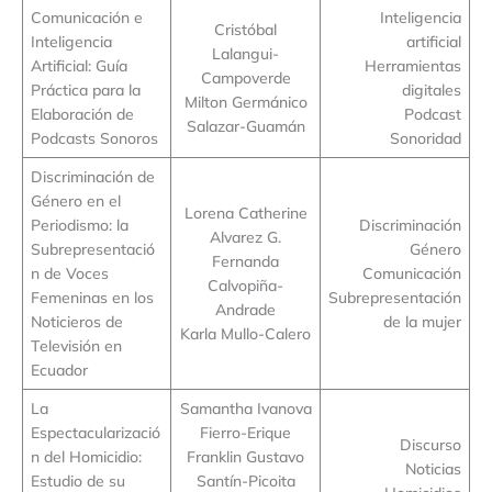
Comunicación e
Inteligencia
Cristóbal
Inteligencia
artificial
Lalangui-
Artificial: Guía
Herramientas
Campoverde
Práctica para la
digitales
Milton Germánico
Elaboración de
Podcast
Salazar-Guamán
Podcasts Sonoros
Sonoridad
Discriminación de
Género en el
Lorena Catherine
Periodismo: la
Discriminación
Alvarez G.
Subrepresentació
Género
Fernanda
n de Voces
Comunicación
Calvopiña-
Femeninas en los
Subrepresentación
Andrade
Noticieros de
de la mujer
Karla Mullo-Calero
Televisión en
Ecuador
La
Samantha Ivanova
Espectacularizació
Fierro-Erique
Discurso
n del Homicidio:
Franklin Gustavo
Noticias
Estudio de su
Santín-Picoita