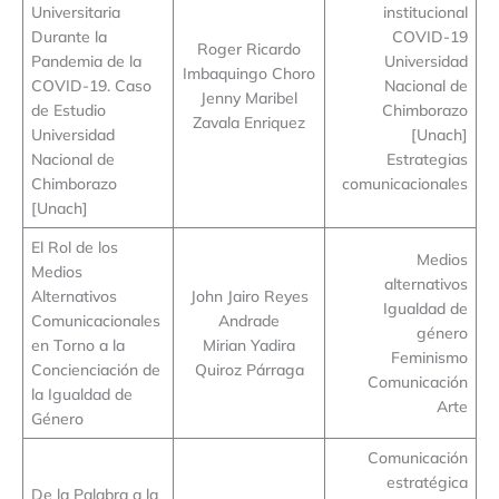
Universitaria
institucional
Durante la
COVID-19
Roger Ricardo
Pandemia de la
Universidad
Imbaquingo Choro
COVID-19. Caso
Nacional de
Jenny Maribel
de Estudio
Chimborazo
Zavala Enriquez
Universidad
[Unach]
Nacional de
Estrategias
Chimborazo
comunicacionales
[Unach]
El Rol de los
Medios
Medios
alternativos
Alternativos
John Jairo Reyes
Igualdad de
Comunicacionales
Andrade
género
en Torno a la
Mirian Yadira
Feminismo
Concienciación de
Quiroz Párraga
Comunicación
la Igualdad de
Arte
Género
Comunicación
estratégica
De la Palabra a la