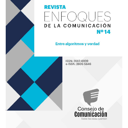
Comunicación
14
«Entre
algoritmos
y
verdad»