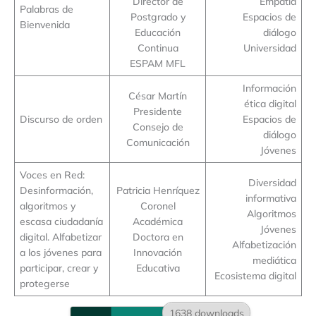
Director de
Empatía
Palabras de
Postgrado y
Espacios de
Bienvenida
Educación
diálogo
Continua
Universidad
ESPAM MFL
Información
César Martín
ética digital
Presidente
Discurso de orden
Espacios de
Consejo de
diálogo
Comunicación
Jóvenes
Voces en Red:
Diversidad
Desinformación,
Patricia Henríquez
informativa
algoritmos y
Coronel
Algoritmos
escasa ciudadanía
Académica
Jóvenes
digital. Alfabetizar
Doctora en
Alfabetización
a los jóvenes para
Innovación
mediática
participar, crear y
Educativa
Ecosistema digital
protegerse
1638 downloads