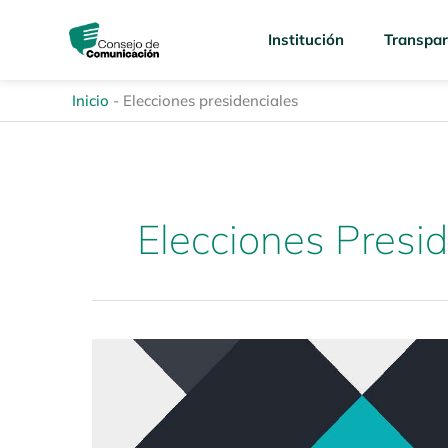
Ir
content
al
Institución
Transpar
contenido
Inicio
-
Elecciones presidenciales
Elecciones Presi
Revista
Enfoques
de
la
Comunicación