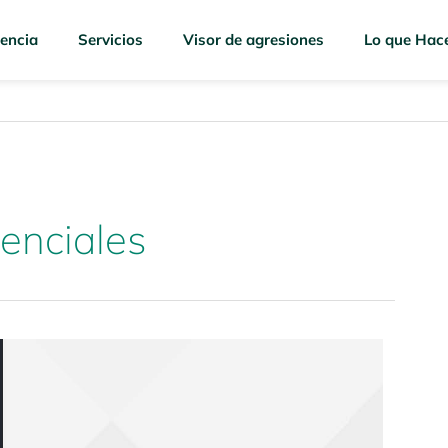
encia
Servicios
Visor de agresiones
Lo que Hac
denciales