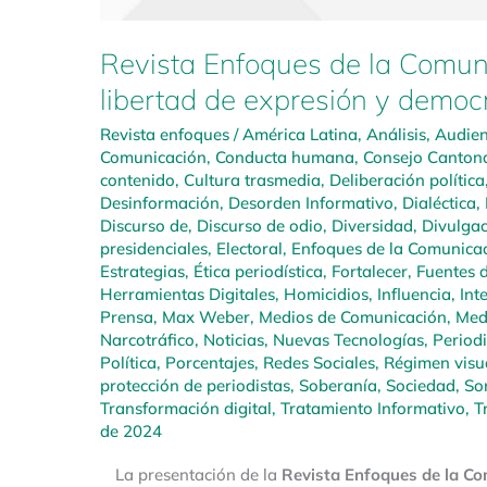
Revista Enfoques de la Comun
libertad de expresión y democ
Revista enfoques
/
América Latina
,
Análisis
,
Audien
Comunicación
,
Conducta humana
,
Consejo Cantona
contenido
,
Cultura trasmedia
,
Deliberación política
Desinformación
,
Desorden Informativo
,
Dialéctica
,
Discurso de
,
Discurso de odio
,
Diversidad
,
Divulgac
presidenciales
,
Electoral
,
Enfoques de la Comunica
Estrategias
,
Ética periodística
,
Fortalecer
,
Fuentes d
Herramientas Digitales
,
Homicidios
,
Influencia
,
Inte
Prensa
,
Max Weber
,
Medios de Comunicación
,
Medi
Narcotráfico
,
Noticias
,
Nuevas Tecnologías
,
Period
Política
,
Porcentajes
,
Redes Sociales
,
Régimen visu
protección de periodistas
,
Soberanía
,
Sociedad
,
So
Transformación digital
,
Tratamiento Informativo
,
T
de 2024
La presentación de la
Revista Enfoques de la Com