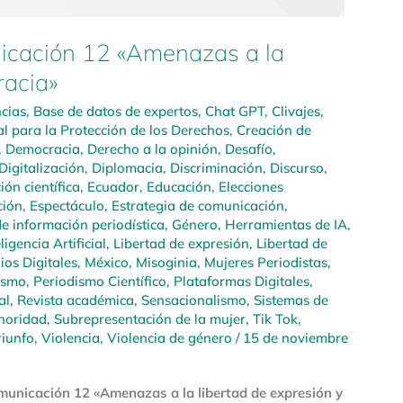
icación 12 «Amenazas a la
racia»
cias
,
Base de datos de expertos
,
Chat GPT
,
Clivajes
,
l para la Protección de los Derechos
,
Creación de
,
Democracia
,
Derecho a la opinión
,
Desafío
,
Digitalización
,
Diplomacia
,
Discriminación
,
Discurso
,
ión científica
,
Ecuador
,
Educación
,
Elecciones
ción
,
Espectáculo
,
Estrategia de comunicación
,
e información periodística
,
Género
,
Herramientas de IA
,
ligencia Artificial
,
Libertad de expresión
,
Libertad de
os Digitales
,
México
,
Misoginia
,
Mujeres Periodistas
,
ismo
,
Periodismo Científico
,
Plataformas Digitales
,
al
,
Revista académica
,
Sensacionalismo
,
Sistemas de
noridad
,
Subrepresentación de la mujer
,
Tik Tok
,
riunfo
,
Violencia
,
Violencia de género
/
15 de noviembre
unicación 12 «Amenazas a la libertad de expresión y