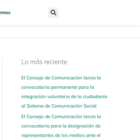
emos
Lo más reciente
N
a
El Consejo de Comunicación lanza la
v
convocatoria permanente para la
e
integración voluntaria de la ciudadanía
g
al Sistema de Comunicación Social
a
El Consejo de Comunicación lanza la
a
convocatoria para la designación de
q
representantes de los medios ante el
u