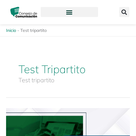
Ir
content
al
contenido
Inicio
-
Test tripartito
Test Tripartito
Test tripartito
Compendio
de
Memorias
: