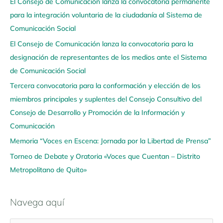
El Consejo de Comunicación lanza la convocatoria permanente
v
para la integración voluntaria de la ciudadanía al Sistema de
e
Comunicación Social
g
El Consejo de Comunicación lanza la convocatoria para la
a
designación de representantes de los medios ante el Sistema
a
de Comunicación Social
q
u
Tercera convocatoria para la conformación y elección de los
í
miembros principales y suplentes del Consejo Consultivo del
Consejo de Desarrollo y Promoción de la Información y
Comunicación
Memoria “Voces en Escena: Jornada por la Libertad de Prensa”
Torneo de Debate y Oratoria «Voces que Cuentan – Distrito
Metropolitano de Quito»
Navega aquí