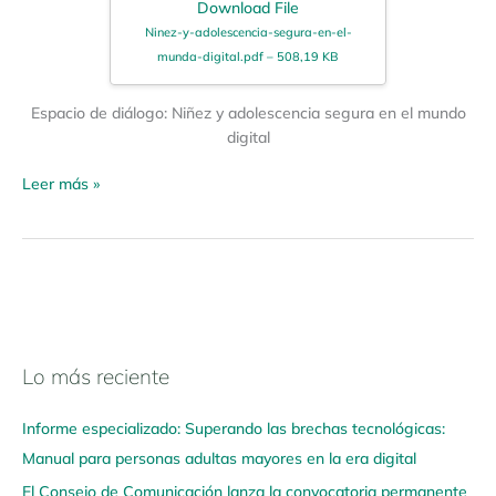
Download File
Ninez-y-adolescencia-segura-en-el-
munda-digital.pdf – 508,19 KB
Espacio de diálogo: Niñez y adolescencia segura en el mundo
digital
Leer más »
Lo más reciente
N
a
Informe especializado: Superando las brechas tecnológicas:
v
Manual para personas adultas mayores en la era digital
e
El Consejo de Comunicación lanza la convocatoria permanente
g