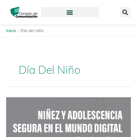
Ir
content
al
contenido
Inicio
-
Día del niño
Día Del Niño
Espacio
de
diálogo:
Niñez
y
adolescencia