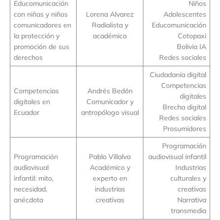
Educomunicación
Niños
con niñas y niños
Lorena Alvarez
Adolescentes
comunicadores en
Radialista y
Educomunicación
la protección y
académica
Cotopaxi
promoción de sus
Bolivia IA
derechos
Redes sociales
Ciudadanía digital
Competencias
Competencias
Andrés Bedón
digitales
digitales en
Comunicador y
Brecha digital
Ecuador
antropólogo visual
Redes sociales
Prosumidores
Programación
Programación
Pablo Villalva
audiovisual infantil
audiovisual
Académico y
Industrias
infantil: mito,
experto en
culturales y
necesidad,
industrias
creativas
anécdota
creativas
Narrativa
transmedia