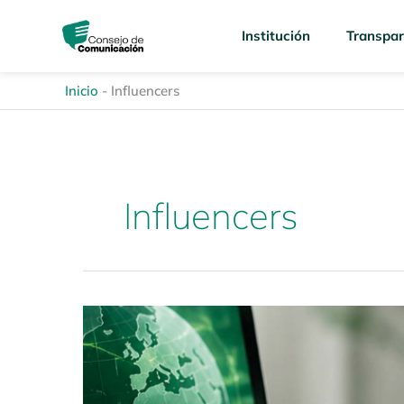
Ir
content
al
Institución
Transpar
contenido
Inicio
-
Influencers
Influencers
Caracterización
de
los
medios
de