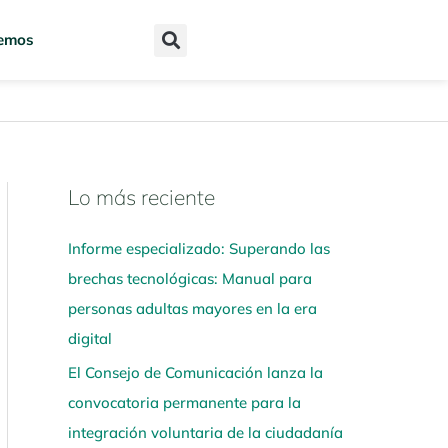
emos
Lo más reciente
N
a
Informe especializado: Superando las
v
brechas tecnológicas: Manual para
e
personas adultas mayores en la era
g
digital
a
El Consejo de Comunicación lanza la
a
convocatoria permanente para la
q
integración voluntaria de la ciudadanía
u