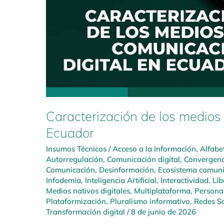
Caracterización de los medios
Ecuador
Insumos Técnicos
/
Acceso a la Información
,
Alfabe
Autorregulación
,
Comunicación digital
,
Convergenc
Comunicación
,
Desinformación
,
Ecosistema comuni
Infodemia
,
Inteligencia Artificial
,
Interactividad
,
Lib
Medios nativos digitales
,
Multiplataforma
,
Personal
Plataformización
,
Pluralismo informativo
,
Redes So
Transformación digital
/
8 de junio de 2026