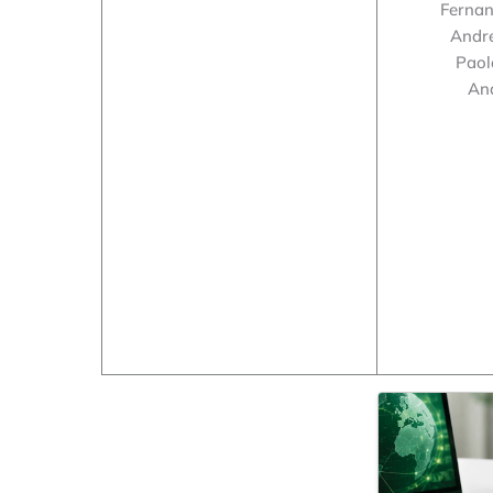
Fernan
Andr
Paol
An