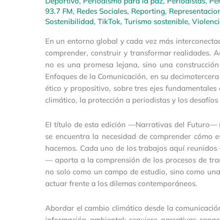
Deportivo
,
Periodismo para la paz
,
Periodistas
,
Pe
93.7 FM
,
Redes Sociales
,
Reporting
,
Representacio
Sostenibilidad
,
TikTok
,
Turismo sostenible
,
Violenc
En un entorno global y cada vez más interconecta
comprender, construir y transformar realidades. A
no es una promesa lejana, sino una construcción 
Enfoques de la Comunicación, en su decimotercera ed
ético y propositivo, sobre tres ejes fundamentale
climático, la protección a periodistas y los desafíos d
El título de esta edición —Narrativas del Futuro— 
se encuentra la necesidad de comprender cómo 
hacemos. Cada uno de los trabajos aquí reunidos —c
— aporta a la comprensión de los procesos de tr
no solo como un campo de estudio, sino como una 
actuar frente a los dilemas contemporáneos.
Abordar el cambio climático desde la comunicación
información ambiental; requiere narrativas capac