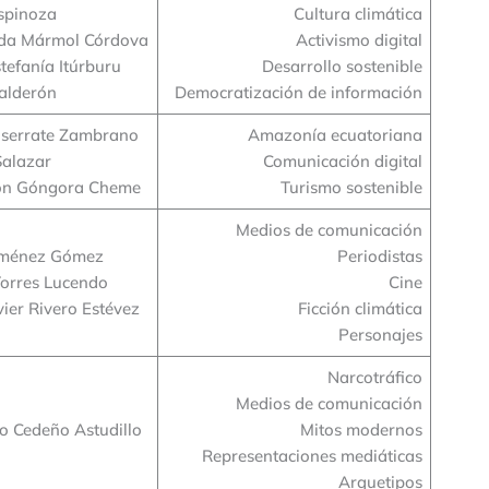
spinoza
Cultura climática
da Mármol Córdova
Activismo digital
tefanía Itúrburu
Desarrollo sostenible
alderón
Democratización de información
serrate Zambrano
Amazonía ecuatoriana
Salazar
Comunicación digital
on Góngora Cheme
Turismo sostenible
Medios de comunicación
Jiménez Gómez
Periodistas
Torres Lucendo
Cine
vier Rivero Estévez
Ficción climática
Personajes
Narcotráfico
Medios de comunicación
o Cedeño Astudillo
Mitos modernos
Representaciones mediáticas
Arquetipos