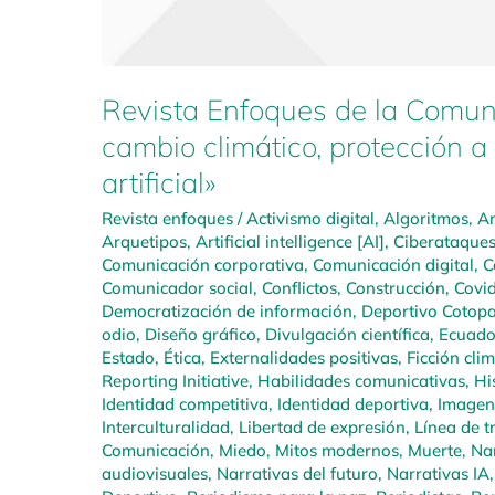
Revista Enfoques de la Comuni
cambio climático, protección a 
artificial»
Revista enfoques
/
Activismo digital
,
Algoritmos
,
Am
Arquetipos
,
Artificial intelligence [AI]
,
Ciberataque
Comunicación corporativa
,
Comunicación digital
,
C
Comunicador social
,
Conflictos
,
Construcción
,
Covi
Democratización de información
,
Deportivo Cotopa
odio
,
Diseño gráfico
,
Divulgación científica
,
Ecuado
Estado
,
Ética
,
Externalidades positivas
,
Ficción cli
Reporting Initiative
,
Habilidades comunicativas
,
Hi
Identidad competitiva
,
Identidad deportiva
,
Imagen
Interculturalidad
,
Libertad de expresión
,
Línea de t
Comunicación
,
Miedo
,
Mitos modernos
,
Muerte
,
Nar
audiovisuales
,
Narrativas del futuro
,
Narrativas IA