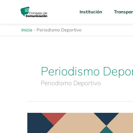
Ir
content
al
Institución
Transpar
contenido
Inicio
-
Periodismo Deportivo
Periodismo Depor
Periodismo Deportivo
Revista
Enfoques
de