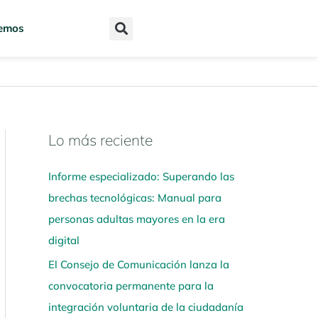
emos
Lo más reciente
N
a
Informe especializado: Superando las
v
brechas tecnológicas: Manual para
e
personas adultas mayores en la era
g
digital
a
El Consejo de Comunicación lanza la
a
convocatoria permanente para la
q
integración voluntaria de la ciudadanía
u