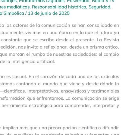
rsonajes
,
Plataformas Digitales
,
Posverdad
,
Radio VTV
nes mediáticas
,
Responsabilidad histórica
,
Seguridad
,
ia Simbólica
/
13 de junio de 2025
do los actores de la comunicación se han consolidado en
ctualmente, vivimos en una época en la que el futuro ya
constante que se escribe desde el presente. La Revista
ición, nos invita a reflexionar, desde un prisma crítico,
s que marcan el rumbo de nuestras sociedades: el cambio
e la inteligencia artificial.
no es casual. En el corazón de cada uno de los artículos
estamos contando el mundo que viene y desde dónde lo
ientíficos, interpretativos, ensayísticos y testimoniales
ansformación que enfrentamos. La comunicación se erige
herramienta estratégica para comprender, interpretar y
 implica más que una preocupación científica o difundir
es de movilizar la conciencia colectiva y fomentar una