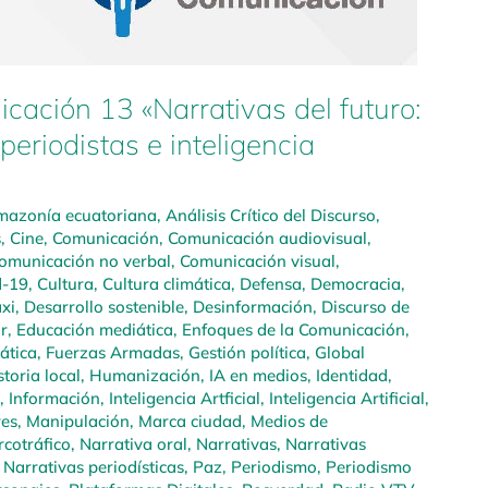
cación 13 «Narrativas del futuro:
periodistas e inteligencia
azonía ecuatoriana
,
Análisis Crítico del Discurso
,
s
,
Cine
,
Comunicación
,
Comunicación audiovisual
,
omunicación no verbal
,
Comunicación visual
,
d-19
,
Cultura
,
Cultura climática
,
Defensa
,
Democracia
,
xi
,
Desarrollo sostenible
,
Desinformación
,
Discurso de
r
,
Educación mediática
,
Enfoques de la Comunicación
,
mática
,
Fuerzas Armadas
,
Gestión política
,
Global
storia local
,
Humanización
,
IA en medios
,
Identidad
,
,
Información
,
Inteligencia Artficial
,
Inteligencia Artificial
,
res
,
Manipulación
,
Marca ciudad
,
Medios de
cotráfico
,
Narrativa oral
,
Narrativas
,
Narrativas
,
Narrativas periodísticas
,
Paz
,
Periodismo
,
Periodismo