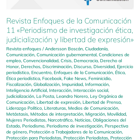
Revista Enfoques de la Comunicación
11 «Periodismo de investigación ética,
judicialización y libertad de expresión»
Revista enfoques
/
Andersson Boscán
,
Ciudadanía
,
Comunicación
,
Comunicación gubernamental
,
Condiciones de
empleo
,
Convencionalidad
,
Crisis
,
Democracia
,
Derecho al
Honor
,
Derechos
,
Discriminación
,
Discurso
,
Diversidad
,
Ejercicio
periodístico
,
Encuentro
,
Enfoques de la Comunicación
,
Ética
,
Ética periodística
,
Facebook
,
Fake News
,
Feminicidio
,
Fiscalización
,
Globalización
,
Impunidad
,
Información
,
Inteligencia Artificial
,
Interacción
,
Interacción social
,
Judicialización
,
La Posta
,
Leandro Norero
,
Ley Orgánica de
Comunicación
,
Libertad de expresión
,
Libertad de Prensa
,
Liderazgo Político
,
Literaturas
,
Medios de Comunicación
,
Metástasis
,
Métodos de interpretación
,
Migración
,
Movilidad
,
Mujeres Periodistas
,
Narcotráfico
,
Noticias
,
Obligaciones del
Estado
,
Periodismo
,
Periodismo de investigación
,
Perspectiva
de género
,
Protección a Trabajadores de la Comunicación
,
Protección para Periodistas
,
Protección Periodistas
,
Protección