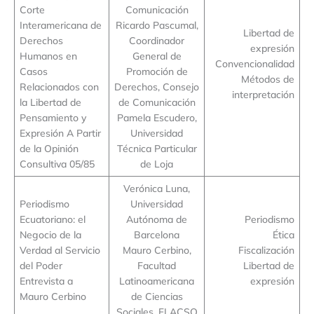
Corte
Comunicación
Interamericana de
Ricardo Pascumal,
Libertad de
Derechos
Coordinador
expresión
Humanos en
General de
Convencionalidad
Casos
Promoción de
Métodos de
Relacionados con
Derechos, Consejo
interpretación
la Libertad de
de Comunicación
Pensamiento y
Pamela Escudero,
Expresión A Partir
Universidad
de la Opinión
Técnica Particular
Consultiva 05/85
de Loja
Verónica Luna,
Periodismo
Universidad
Ecuatoriano: el
Autónoma de
Periodismo
Negocio de la
Barcelona
Ética
Verdad al Servicio
Mauro Cerbino,
Fiscalización
del Poder
Facultad
Libertad de
Entrevista a
Latinoamericana
expresión
Mauro Cerbino
de Ciencias
Sociales, FLACSO