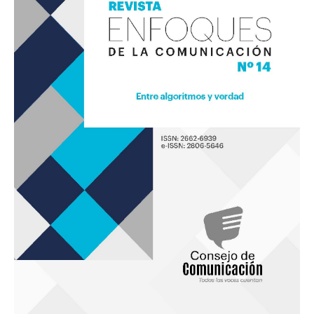
14
«Entre
algoritmos
y
verdad»