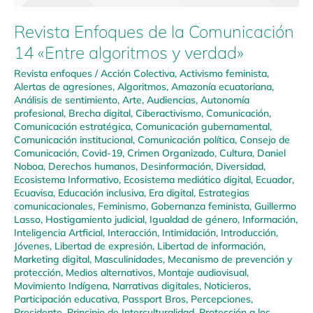
Revista Enfoques de la Comunicación
14 «Entre algoritmos y verdad»
Revista enfoques
/
Acción Colectiva
,
Activismo feminista
,
Alertas de agresiones
,
Algoritmos
,
Amazonía ecuatoriana
,
Análisis de sentimiento
,
Arte
,
Audiencias
,
Autonomía
profesional
,
Brecha digital
,
Ciberactivismo
,
Comunicación
,
Comunicación estratégica
,
Comunicación gubernamental
,
Comunicación institucional
,
Comunicación política
,
Consejo de
Comunicación
,
Covid-19
,
Crimen Organizado
,
Cultura
,
Daniel
Noboa
,
Derechos humanos
,
Desinformación
,
Diversidad
,
Ecosistema Informativo
,
Ecosistema mediático digital
,
Ecuador
,
Ecuavisa
,
Educación inclusiva
,
Era digital
,
Estrategias
comunicacionales
,
Feminismo
,
Gobernanza feminista
,
Guillermo
Lasso
,
Hostigamiento judicial
,
Igualdad de género
,
Información
,
Inteligencia Artficial
,
Interacción
,
Intimidación
,
Introducción
,
Jóvenes
,
Libertad de expresión
,
Libertad de información
,
Marketing digital
,
Masculinidades
,
Mecanismo de prevención y
protección
,
Medios alternativos
,
Montaje audiovisual
,
Movimiento Indígena
,
Narrativas digitales
,
Noticieros
,
Participación educativa
,
Passport Bros
,
Percepciones
,
Presidente
,
Principio de Interculturalidad
,
Protección a los