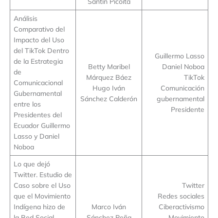
Santín Picoita
Análisis
Comparativo del
Impacto del Uso
del TikTok Dentro
Guillermo Lasso
de la Estrategia
Betty Maribel
Daniel Noboa
de
Márquez Báez
TikTok
Comunicacional
Hugo Iván
Comunicación
Gubernamental
Sánchez Calderón
gubernamental
entre los
Presidente
Presidentes del
Ecuador Guillermo
Lasso y Daniel
Noboa
Lo que dejó
Twitter. Estudio de
Caso sobre el Uso
Twitter
que el Movimiento
Redes sociales
Indígena hizo de
Marco Iván
Ciberactivismo
la Red Social
Sánchez Peña
Movimiento