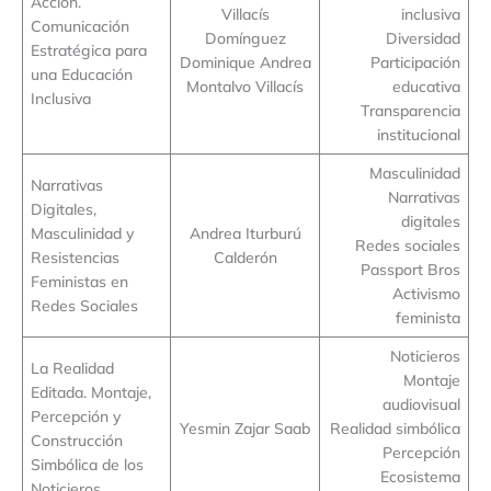
Acción.
Villacís
inclusiva
Comunicación
Domínguez
Diversidad
Estratégica para
Dominique Andrea
Participación
una Educación
Montalvo Villacís
educativa
Inclusiva
Transparencia
institucional
Masculinidad
Narrativas
Narrativas
Digitales,
digitales
Masculinidad y
Andrea Iturburú
Redes sociales
Resistencias
Calderón
Passport Bros
Feministas en
Activismo
Redes Sociales
feminista
Noticieros
La Realidad
Montaje
Editada. Montaje,
audiovisual
Percepción y
Yesmin Zajar Saab
Realidad simbólica
Construcción
Percepción
Simbólica de los
Ecosistema
Noticieros