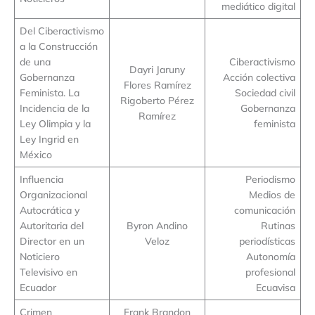
mediático digital
Del Ciberactivismo
a la Construcción
de una
Ciberactivismo
Dayri Jaruny
Gobernanza
Acción colectiva
Flores Ramírez
Feminista. La
Sociedad civil
Rigoberto Pérez
Incidencia de la
Gobernanza
Ramírez
Ley Olimpia y la
feminista
Ley Ingrid en
México
Influencia
Periodismo
Organizacional
Medios de
Autocrática y
comunicación
Autoritaria del
Byron Andino
Rutinas
Director en un
Veloz
periodísticas
Noticiero
Autonomía
Televisivo en
profesional
Ecuador
Ecuavisa
Crimen
Frank Brandon