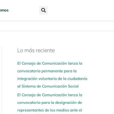
emos
Lo más reciente
N
a
El Consejo de Comunicación lanza la
v
convocatoria permanente para la
e
integración voluntaria de la ciudadanía
g
al Sistema de Comunicación Social
a
El Consejo de Comunicación lanza la
a
convocatoria para la designación de
q
representantes de los medios ante el
u