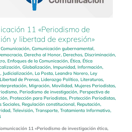
cación 11 «Periodismo de
ción y libertad de expresión»
,
Comunicación
,
Comunicación gubernamental
,
emocracia
,
Derecho al Honor
,
Derechos
,
Discriminación
,
tro
,
Enfoques de la Comunicación
,
Ética
,
Ética
calización
,
Globalización
,
Impunidad
,
Información
,
l
,
Judicialización
,
La Posta
,
Leandro Norero
,
Ley
Libertad de Prensa
,
Liderazgo Político
,
Literaturas
,
nterpretación
,
Migración
,
Movilidad
,
Mujeres Periodistas
,
riodismo
,
Periodismo de investigación
,
Perspectiva de
ción
,
Protección para Periodistas
,
Protección Periodistas
,
 Sociales
,
Regulación constitucional
,
Reputación
,
ridad
,
Televisión
,
Transporte
,
Tratamiento Informativo
,
4
omunicación 11 «Periodismo de investigación ética,