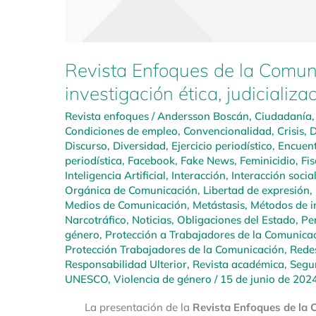
Revista Enfoques de la Comuni
investigación ética, judicializa
Revista enfoques
/
Andersson Boscán
,
Ciudadanía
Condiciones de empleo
,
Convencionalidad
,
Crisis
,
D
Discurso
,
Diversidad
,
Ejercicio periodístico
,
Encuen
periodística
,
Facebook
,
Fake News
,
Feminicidio
,
Fis
Inteligencia Artificial
,
Interacción
,
Interacción socia
Orgánica de Comunicación
,
Libertad de expresión
,
Medios de Comunicación
,
Metástasis
,
Métodos de i
Narcotráfico
,
Noticias
,
Obligaciones del Estado
,
Pe
género
,
Protección a Trabajadores de la Comunica
Protección Trabajadores de la Comunicación
,
Redes
Responsabilidad Ulterior
,
Revista académica
,
Segu
UNESCO
,
Violencia de género
/
15 de junio de 202
La presentación de la
Revista Enfoques de la C