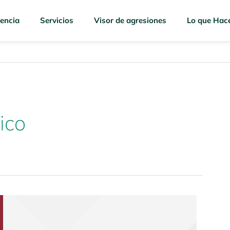
encia
Servicios
Visor de agresiones
Lo que Hac
tico