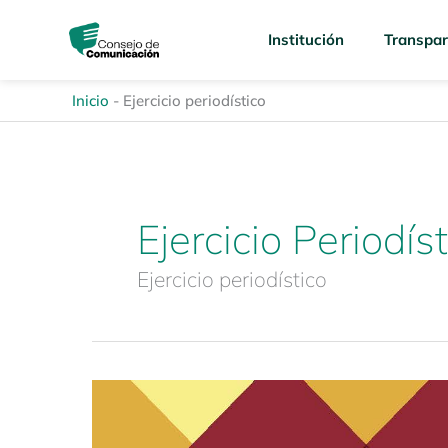
Ir
content
al
Institución
Transpar
contenido
Inicio
-
Ejercicio periodístico
Ejercicio Periodís
Ejercicio periodístico
Revista
Enfoques
de