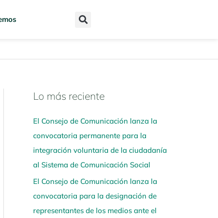
emos
Lo más reciente
N
a
El Consejo de Comunicación lanza la
v
convocatoria permanente para la
e
integración voluntaria de la ciudadanía
g
al Sistema de Comunicación Social
a
El Consejo de Comunicación lanza la
a
convocatoria para la designación de
q
representantes de los medios ante el
u