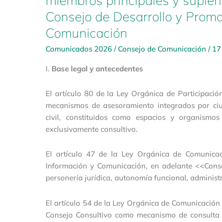
miembros principales y suplen
de
Consejo de Desarrollo y Promo
la
Comunicación
Información
y
Comunicados 2026
/
Consejo de Comunicación
/
17
Comunicación
I.
Base legal y antecedentes
El artículo 80 de la Ley Orgánica de Participaci
mecanismos de asesoramiento integrados por ci
civil, constituidos como espacios y organismo
exclusivamente consultivo.
El artículo 47 de la Ley Orgánica de Comunica
Información y Comunicación, en adelante <<Con
personería jurídica, autonomía funcional, administr
El artículo 54 de la Ley Orgánica de Comunicació
Consejo Consultivo como mecanismo de consulta y