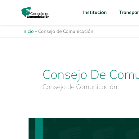
Ir
content
al
Institución
Transpar
contenido
Inicio
-
Consejo de Comunicación
Consejo De Comu
Consejo de Comunicación
Tercera
convocatoria
para