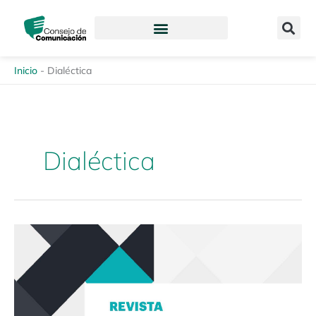
Ir
content
al
contenido
Inicio
-
Dialéctica
Dialéctica
Revista
Enfoques
de
la
Comunicación
12