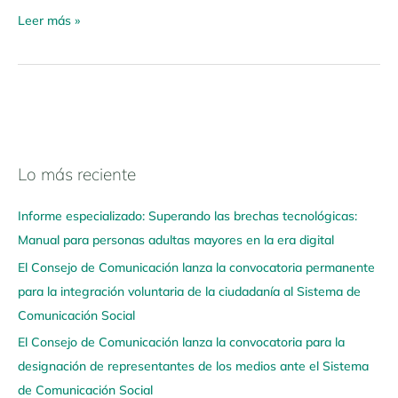
Leer más »
Lo más reciente
N
a
Informe especializado: Superando las brechas tecnológicas:
v
Manual para personas adultas mayores en la era digital
e
El Consejo de Comunicación lanza la convocatoria permanente
g
para la integración voluntaria de la ciudadanía al Sistema de
a
Comunicación Social
a
q
El Consejo de Comunicación lanza la convocatoria para la
u
designación de representantes de los medios ante el Sistema
í
de Comunicación Social