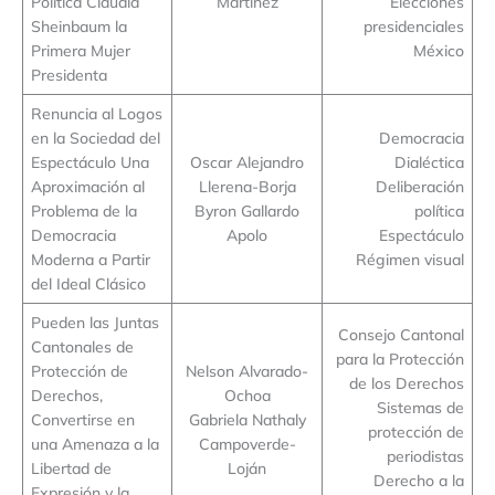
Política Claudia
Martinez
Elecciones
Sheinbaum la
presidenciales
Primera Mujer
México
Presidenta
Renuncia al Logos
en la Sociedad del
Democracia
Espectáculo Una
Oscar Alejandro
Dialéctica
Aproximación al
Llerena-Borja
Deliberación
Problema de la
Byron Gallardo
política
Democracia
Apolo
Espectáculo
Moderna a Partir
Régimen visual
del Ideal Clásico
Pueden las Juntas
Consejo Cantonal
Cantonales de
para la Protección
Protección de
Nelson Alvarado-
de los Derechos
Derechos,
Ochoa
Sistemas de
Convertirse en
Gabriela Nathaly
protección de
una Amenaza a la
Campoverde-
periodistas
Libertad de
Loján
Derecho a la
Expresión y la