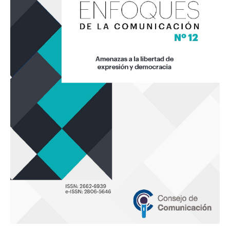
«Amenazas
a
la
libertad
de
expresión
y
democracia»