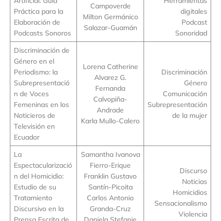
Artificial: Guía
Herramientas
Campoverde
Práctica para la
digitales
Milton Germánico
Elaboración de
Podcast
Salazar-Guamán
Podcasts Sonoros
Sonoridad
Discriminación de
Género en el
Lorena Catherine
Periodismo: la
Discriminación
Alvarez G.
Subrepresentació
Género
Fernanda
n de Voces
Comunicación
Calvopiña-
Femeninas en los
Subrepresentación
Andrade
Noticieros de
de la mujer
Karla Mullo-Calero
Televisión en
Ecuador
La
Samantha Ivanova
Espectacularizació
Fierro-Erique
Discurso
n del Homicidio:
Franklin Gustavo
Noticias
Estudio de su
Santín-Picoita
Homicidios
Tratamiento
Carlos Antonio
Sensacionalismo
Discursivo en la
Granda-Cruz
Violencia
Prensa Escrita de
Daniela Stefanie