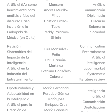
Artificial (IA) como
Mancero
Análisis
herramienta para
Andrés Murillo-
Comunicación
análisis crítico del
Pinos
Diplomacia
discurso Caso
Cristian Erazo-
Discurso
incursión a la
Tapia
Soberanía
Embajada de
Freddy Palacios-
Sociedad
México (en Quito)
Shinín
Revisión
Communication
Luis Monsalve-
Sistemática del
Entertainment
Peña
Impacto de la
Artificial
Paúl Carrión-
Inteligencia
intelligence
Martínez
Artificial en la
Labor market
Catalina González-
Industria del
Systematic
Cabrera
Entretenimiento
literature review
Oportunidades y
María Fernanda
Inteligencia
Adaptabilidad en
Paredes-Gómez
artificial
la Inteligencia
María José
Comunicación
Artificial para la
Enríquez-Cruz
Digitalización
Creación de
María Gabriela