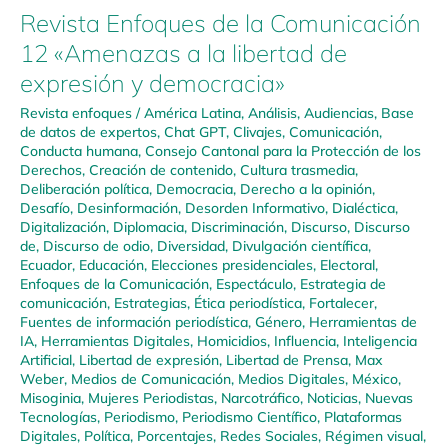
Revista Enfoques de la Comunicación
12 «Amenazas a la libertad de
expresión y democracia»
Revista enfoques
/
América Latina
,
Análisis
,
Audiencias
,
Base
de datos de expertos
,
Chat GPT
,
Clivajes
,
Comunicación
,
Conducta humana
,
Consejo Cantonal para la Protección de los
Derechos
,
Creación de contenido
,
Cultura trasmedia
,
Deliberación política
,
Democracia
,
Derecho a la opinión
,
Desafío
,
Desinformación
,
Desorden Informativo
,
Dialéctica
,
Digitalización
,
Diplomacia
,
Discriminación
,
Discurso
,
Discurso
de
,
Discurso de odio
,
Diversidad
,
Divulgación científica
,
Ecuador
,
Educación
,
Elecciones presidenciales
,
Electoral
,
Enfoques de la Comunicación
,
Espectáculo
,
Estrategia de
comunicación
,
Estrategias
,
Ética periodística
,
Fortalecer
,
Fuentes de información periodística
,
Género
,
Herramientas de
IA
,
Herramientas Digitales
,
Homicidios
,
Influencia
,
Inteligencia
Artificial
,
Libertad de expresión
,
Libertad de Prensa
,
Max
Weber
,
Medios de Comunicación
,
Medios Digitales
,
México
,
Misoginia
,
Mujeres Periodistas
,
Narcotráfico
,
Noticias
,
Nuevas
Tecnologías
,
Periodismo
,
Periodismo Científico
,
Plataformas
Digitales
,
Política
,
Porcentajes
,
Redes Sociales
,
Régimen visual
,