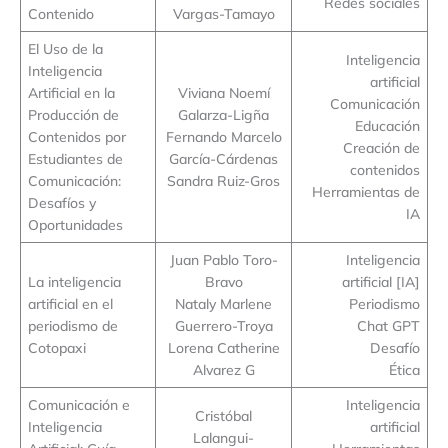
Redes sociales
Contenido
Vargas-Tamayo
El Uso de la
Inteligencia
Inteligencia
artificial
Artificial en la
Viviana Noemí
Comunicación
Producción de
Galarza-Ligña
Educación
Contenidos por
Fernando Marcelo
Creación de
Estudiantes de
García-Cárdenas
contenidos
Comunicación:
Sandra Ruiz-Gros
Herramientas de
Desafíos y
IA
Oportunidades
Juan Pablo Toro-
Inteligencia
La inteligencia
Bravo
artificial [IA]
artificial en el
Nataly Marlene
Periodismo
periodismo de
Guerrero-Troya
Chat GPT
Cotopaxi
Lorena Catherine
Desafío
Alvarez G
Ética
Comunicación e
Inteligencia
Cristóbal
Inteligencia
artificial
Lalangui-