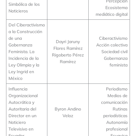
Percepción
Simbólica de los
Ecosistema
Noticieros
mediático digital
Del Ciberactivismo
a la Construcción
de una
Ciberactivismo
Dayri Jaruny
Gobernanza
Acción colectiva
Flores Ramírez
Feminista. La
Sociedad civil
Rigoberto Pérez
Incidencia de la
Gobernanza
Ramírez
Ley Olimpia y la
feminista
Ley Ingrid en
México
Influencia
Periodismo
Organizacional
Medios de
Autocrática y
comunicación
Autoritaria del
Byron Andino
Rutinas
Director en un
Veloz
periodísticas
Noticiero
Autonomía
Televisivo en
profesional
Ecuador
Ecuavisa