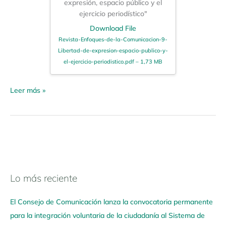
expresión, espacio público y el
ejercicio periodístico"
Download File
Revista-Enfoques-de-la-Comunicacion-9-
Libertad-de-expresion-espacio-publico-y-
el-ejercicio-periodistico.pdf – 1,73 MB
Leer más »
Lo más reciente
N
a
El Consejo de Comunicación lanza la convocatoria permanente
v
para la integración voluntaria de la ciudadanía al Sistema de
e