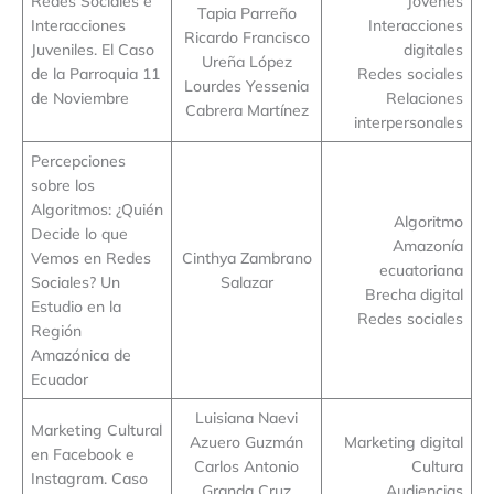
Redes Sociales e
Jóvenes
Tapia Parreño
Interacciones
Interacciones
Ricardo Francisco
Juveniles. El Caso
digitales
Ureña López
de la Parroquia 11
Redes sociales
Lourdes Yessenia
de Noviembre
Relaciones
Cabrera Martínez
interpersonales
Percepciones
sobre los
Algoritmos: ¿Quién
Algoritmo
Decide lo que
Amazonía
Vemos en Redes
Cinthya Zambrano
ecuatoriana
Sociales? Un
Salazar
Brecha digital
Estudio en la
Redes sociales
Región
Amazónica de
Ecuador
Luisiana Naevi
Marketing Cultural
Azuero Guzmán
Marketing digital
en Facebook e
Carlos Antonio
Cultura
Instagram. Caso
Granda Cruz
Audiencias