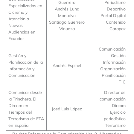
Guerrero
Periodismo
Especializados en
Andrés Luna
Deportivo
Ciclismo y
Montalvo
Portal Digital
Atención a
Santiago Guerrero
Contenido
Nuevas
Vinueza
Carapaz
Audiencias en
Ecuador
Comunicación
Gestión y
Gestión
Planificación de la
Información
Andrés Espinel
Información y
Organización
Comunicación
Planificación
TIC
Comunicar desde
Director de
la Trinchera. El
comunicación
Dircom en
Dircom
José Luis López
Tiempos del
Ejercicio
Terrorismo de ETA
periodístico
en España
Terrorismo
Revista Enfoques de la Comunicación Nro. 9 «Libertad de