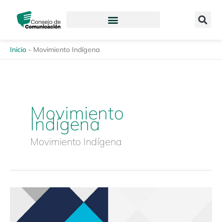
Ir
content
al
contenido
Inicio
-
Movimiento Indígena
Movimiento
Indígena
Movimiento Indígena
Revista
Enfoques
de