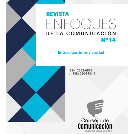
la
Comunicación
14
«Entre
algoritmos
y
verdad»