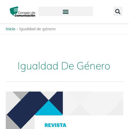
Ir
content
al
contenido
Inicio
-
Igualdad de género
Igualdad De Género
Revista
Enfoques
de
la
Comunicación
14