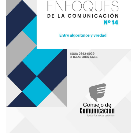
«Entre
algoritmos
y
verdad»