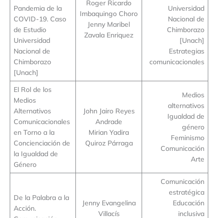
Roger Ricardo
Pandemia de la
Universidad
Imbaquingo Choro
COVID-19. Caso
Nacional de
Jenny Maribel
de Estudio
Chimborazo
Zavala Enriquez
Universidad
[Unach]
Nacional de
Estrategias
Chimborazo
comunicacionales
[Unach]
El Rol de los
Medios
Medios
alternativos
Alternativos
John Jairo Reyes
Igualdad de
Comunicacionales
Andrade
género
en Torno a la
Mirian Yadira
Feminismo
Concienciación de
Quiroz Párraga
Comunicación
la Igualdad de
Arte
Género
Comunicación
estratégica
De la Palabra a la
Jenny Evangelina
Educación
Acción.
Villacís
inclusiva