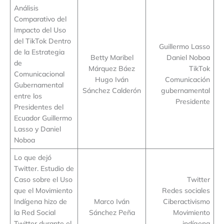
Análisis
Comparativo del
Impacto del Uso
del TikTok Dentro
Guillermo Lasso
de la Estrategia
Betty Maribel
Daniel Noboa
de
Márquez Báez
TikTok
Comunicacional
Hugo Iván
Comunicación
Gubernamental
Sánchez Calderón
gubernamental
entre los
Presidente
Presidentes del
Ecuador Guillermo
Lasso y Daniel
Noboa
Lo que dejó
Twitter. Estudio de
Caso sobre el Uso
Twitter
que el Movimiento
Redes sociales
Indígena hizo de
Marco Iván
Ciberactivismo
la Red Social
Sánchez Peña
Movimiento
Twitter durante el
indígena