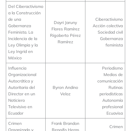
Del Ciberactivismo
a la Construcción
de una
Ciberactivismo
Dayri Jaruny
Gobernanza
Acción colectiva
Flores Ramírez
Feminista. La
Sociedad civil
Rigoberto Pérez
Incidencia de la
Gobernanza
Ramírez
Ley Olimpia y la
feminista
Ley Ingrid en
México
Influencia
Periodismo
Organizacional
Medios de
Autocrática y
comunicación
Autoritaria del
Byron Andino
Rutinas
Director en un
Veloz
periodísticas
Noticiero
Autonomía
Televisivo en
profesional
Ecuador
Ecuavisa
Crimen
Frank Brandon
Crimen
Organizado y
Rengifo Heras