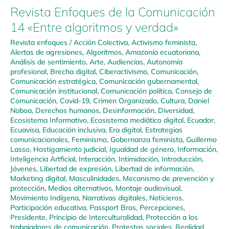
Revista Enfoques de la Comunicación
14 «Entre algoritmos y verdad»
Revista enfoques
/
Acción Colectiva
,
Activismo feminista
,
Alertas de agresiones
,
Algoritmos
,
Amazonía ecuatoriana
,
Análisis de sentimiento
,
Arte
,
Audiencias
,
Autonomía
profesional
,
Brecha digital
,
Ciberactivismo
,
Comunicación
,
Comunicación estratégica
,
Comunicación gubernamental
,
Comunicación institucional
,
Comunicación política
,
Consejo de
Comunicación
,
Covid-19
,
Crimen Organizado
,
Cultura
,
Daniel
Noboa
,
Derechos humanos
,
Desinformación
,
Diversidad
,
Ecosistema Informativo
,
Ecosistema mediático digital
,
Ecuador
,
Ecuavisa
,
Educación inclusiva
,
Era digital
,
Estrategias
comunicacionales
,
Feminismo
,
Gobernanza feminista
,
Guillermo
Lasso
,
Hostigamiento judicial
,
Igualdad de género
,
Información
,
Inteligencia Artficial
,
Interacción
,
Intimidación
,
Introducción
,
Jóvenes
,
Libertad de expresión
,
Libertad de información
,
Marketing digital
,
Masculinidades
,
Mecanismo de prevención y
protección
,
Medios alternativos
,
Montaje audiovisual
,
Movimiento Indígena
,
Narrativas digitales
,
Noticieros
,
Participación educativa
,
Passport Bros
,
Percepciones
,
Presidente
,
Principio de Interculturalidad
,
Protección a los
trabajadores de comunicación
,
Protestas sociales
,
Realidad