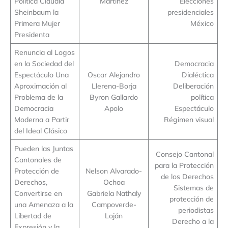
Política Claudia
Martinez
Elecciones
Sheinbaum la
presidenciales
Primera Mujer
México
Presidenta
Renuncia al Logos
en la Sociedad del
Democracia
Espectáculo Una
Oscar Alejandro
Dialéctica
Aproximación al
Llerena-Borja
Deliberación
Problema de la
Byron Gallardo
política
Democracia
Apolo
Espectáculo
Moderna a Partir
Régimen visual
del Ideal Clásico
Pueden las Juntas
Consejo Cantonal
Cantonales de
para la Protección
Protección de
Nelson Alvarado-
de los Derechos
Derechos,
Ochoa
Sistemas de
Convertirse en
Gabriela Nathaly
protección de
una Amenaza a la
Campoverde-
periodistas
Libertad de
Loján
Derecho a la
Expresión y la