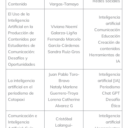
Redes sociales
Contenido
Vargas-Tamayo
El Uso de la
Inteligencia
Inteligencia
artificial
Artificial en la
Viviana Noemí
Comunicación
Producción de
Galarza-Ligña
Educación
Contenidos por
Fernando Marcelo
Creación de
Estudiantes de
García-Cárdenas
contenidos
Comunicación:
Sandra Ruiz-Gros
Herramientas de
Desafíos y
IA
Oportunidades
Juan Pablo Toro-
Inteligencia
La inteligencia
Bravo
artificial [IA]
artificial en el
Nataly Marlene
Periodismo
periodismo de
Guerrero-Troya
Chat GPT
Cotopaxi
Lorena Catherine
Desafío
Alvarez G
Ética
Comunicación e
Inteligencia
Cristóbal
Inteligencia
artificial
Lalangui-