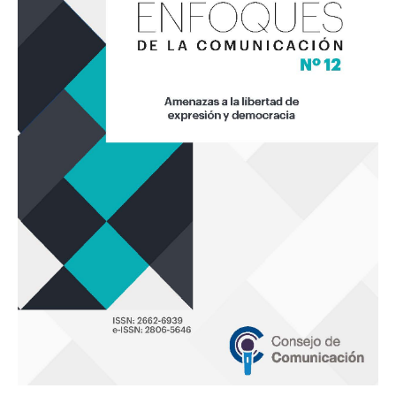
«Amenazas
a
la
libertad
de
expresión
y
democracia»