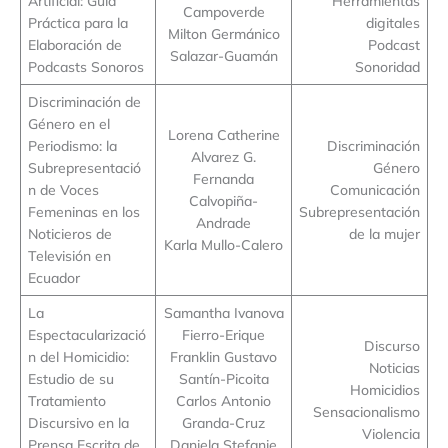
Artificial: Guía
Herramientas
Campoverde
Práctica para la
digitales
Milton Germánico
Elaboración de
Podcast
Salazar-Guamán
Podcasts Sonoros
Sonoridad
Discriminación de
Género en el
Lorena Catherine
Periodismo: la
Discriminación
Alvarez G.
Subrepresentació
Género
Fernanda
n de Voces
Comunicación
Calvopiña-
Femeninas en los
Subrepresentación
Andrade
Noticieros de
de la mujer
Karla Mullo-Calero
Televisión en
Ecuador
La
Samantha Ivanova
Espectacularizació
Fierro-Erique
Discurso
n del Homicidio:
Franklin Gustavo
Noticias
Estudio de su
Santín-Picoita
Homicidios
Tratamiento
Carlos Antonio
Sensacionalismo
Discursivo en la
Granda-Cruz
Violencia
Prensa Escrita de
Daniela Stefanie