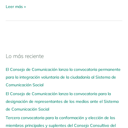
Leer más »
Lo más reciente
N
a
El Consejo de Comunicación lanza la convocatoria permanente
v
para la integración voluntaria de la ciudadanía al Sistema de
e
Comunicación Social
g
El Consejo de Comunicación lanza la convocatoria para la
a
designación de representantes de los medios ante el Sistema
a
de Comunicación Social
q
u
Tercera convocatoria para la conformación y elección de los
í
miembros principales y suplentes del Consejo Consultivo del