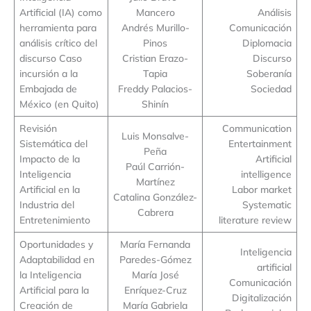
Artificial (IA) como
Mancero
Análisis
herramienta para
Andrés Murillo-
Comunicación
análisis crítico del
Pinos
Diplomacia
discurso Caso
Cristian Erazo-
Discurso
incursión a la
Tapia
Soberanía
Embajada de
Freddy Palacios-
Sociedad
México (en Quito)
Shinín
Revisión
Communication
Luis Monsalve-
Sistemática del
Entertainment
Peña
Impacto de la
Artificial
Paúl Carrión-
Inteligencia
intelligence
Martínez
Artificial en la
Labor market
Catalina González-
Industria del
Systematic
Cabrera
Entretenimiento
literature review
Oportunidades y
María Fernanda
Inteligencia
Adaptabilidad en
Paredes-Gómez
artificial
la Inteligencia
María José
Comunicación
Artificial para la
Enríquez-Cruz
Digitalización
Creación de
María Gabriela