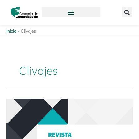
Ir
content
al
contenido
Inicio
-
Clivajes
Clivajes
Revista
Enfoques
de
la
Comunicación
12