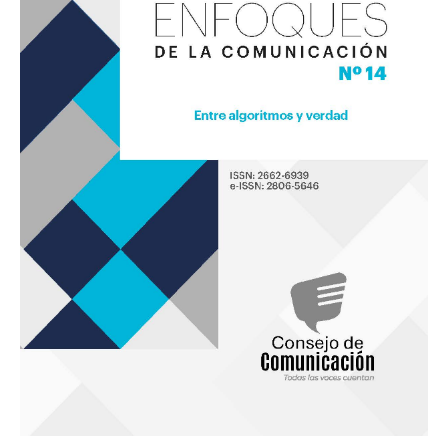
«Entre
algoritmos
y
verdad»