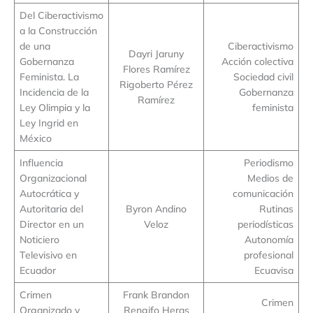
Del Ciberactivismo
a la Construcción
de una
Ciberactivismo
Dayri Jaruny
Gobernanza
Acción colectiva
Flores Ramírez
Feminista. La
Sociedad civil
Rigoberto Pérez
Incidencia de la
Gobernanza
Ramírez
Ley Olimpia y la
feminista
Ley Ingrid en
México
Influencia
Periodismo
Organizacional
Medios de
Autocrática y
comunicación
Autoritaria del
Byron Andino
Rutinas
Director en un
Veloz
periodísticas
Noticiero
Autonomía
Televisivo en
profesional
Ecuador
Ecuavisa
Crimen
Frank Brandon
Crimen
Organizado y
Rengifo Heras