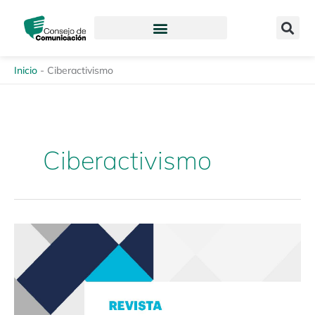
Ir
content
al
contenido
Inicio
-
Ciberactivismo
Ciberactivismo
Revista
Enfoques
de
la
Comunicación
14