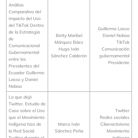
Análisis
Comparativo del
Impacto del Uso
del TikTok Dentro
Guillermo Lasso
de la Estrategia
Betty Maribel
Daniel Noboa
de
Márquez Báez
TikTok
Comunicacional
Hugo Iván
Comunicación
Gubernamental
Sánchez Calderón
gubernamental
entre los
Presidente
Presidentes del
Ecuador Guillermo
Lasso y Daniel
Noboa
Lo que dejó
Twitter. Estudio de
Caso sobre el Uso
Twitter
que el Movimiento
Redes sociales
Indígena hizo de
Marco Iván
Ciberactivismo
la Red Social
Sánchez Peña
Movimiento
Twitter durante el
indígena