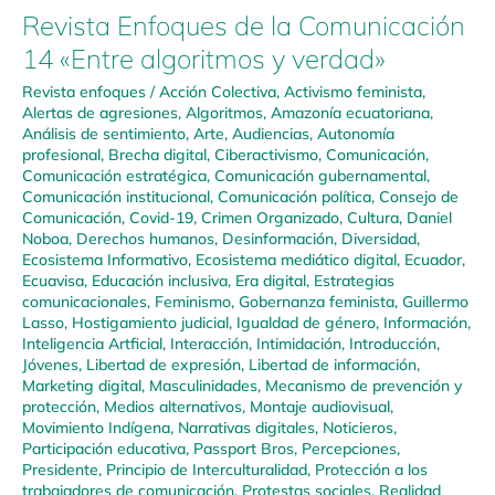
Revista Enfoques de la Comunicación
14 «Entre algoritmos y verdad»
Revista enfoques
/
Acción Colectiva
,
Activismo feminista
,
Alertas de agresiones
,
Algoritmos
,
Amazonía ecuatoriana
,
Análisis de sentimiento
,
Arte
,
Audiencias
,
Autonomía
profesional
,
Brecha digital
,
Ciberactivismo
,
Comunicación
,
Comunicación estratégica
,
Comunicación gubernamental
,
Comunicación institucional
,
Comunicación política
,
Consejo de
Comunicación
,
Covid-19
,
Crimen Organizado
,
Cultura
,
Daniel
Noboa
,
Derechos humanos
,
Desinformación
,
Diversidad
,
Ecosistema Informativo
,
Ecosistema mediático digital
,
Ecuador
,
Ecuavisa
,
Educación inclusiva
,
Era digital
,
Estrategias
comunicacionales
,
Feminismo
,
Gobernanza feminista
,
Guillermo
Lasso
,
Hostigamiento judicial
,
Igualdad de género
,
Información
,
Inteligencia Artficial
,
Interacción
,
Intimidación
,
Introducción
,
Jóvenes
,
Libertad de expresión
,
Libertad de información
,
Marketing digital
,
Masculinidades
,
Mecanismo de prevención y
protección
,
Medios alternativos
,
Montaje audiovisual
,
Movimiento Indígena
,
Narrativas digitales
,
Noticieros
,
Participación educativa
,
Passport Bros
,
Percepciones
,
Presidente
,
Principio de Interculturalidad
,
Protección a los
trabajadores de comunicación
,
Protestas sociales
,
Realidad