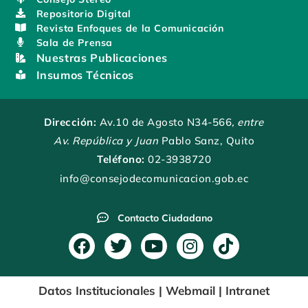
Repositorio Digital
Revista Enfoques de la Comunicación
Sala de Prensa
Nuestras Publicaciones
Insumos Técnicos
Dirección:
Av.10 de Agosto N34-566
, entre
Av. República y Juan
Pablo Sanz, Quito
Teléfono:
02-3938720
info@consejodecomunicacion.gob.ec
Contacto Ciudadano
F
T
Y
I
T
a
w
o
n
i
c
i
u
s
k
Datos Institucionales
|
Webmail
|
Intranet
e
t
t
t
t