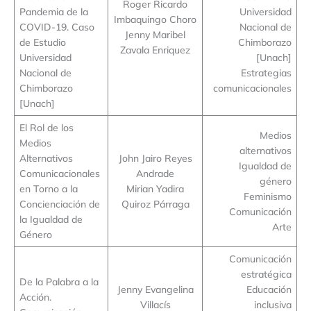
Roger Ricardo
Pandemia de la
Universidad
Imbaquingo Choro
COVID-19. Caso
Nacional de
Jenny Maribel
de Estudio
Chimborazo
Zavala Enriquez
Universidad
[Unach]
Nacional de
Estrategias
Chimborazo
comunicacionales
[Unach]
El Rol de los
Medios
Medios
alternativos
Alternativos
John Jairo Reyes
Igualdad de
Comunicacionales
Andrade
género
en Torno a la
Mirian Yadira
Feminismo
Concienciación de
Quiroz Párraga
Comunicación
la Igualdad de
Arte
Género
Comunicación
estratégica
De la Palabra a la
Jenny Evangelina
Educación
Acción.
Villacís
inclusiva