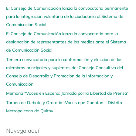
a
El Consejo de Comunicación lanza la convocatoria permanente
v
para la integración voluntaria de la ciudadanía al Sistema de
e
Comunicación Social
g
El Consejo de Comunicación lanza la convocatoria para la
a
designación de representantes de los medios ante el Sistema
a
de Comunicación Social
q
u
Tercera convocatoria para la conformación y elección de los
í
miembros principales y suplentes del Consejo Consultivo del
Consejo de Desarrollo y Promoción de la Información y
Comunicación
Memoria “Voces en Escena: Jornada por la Libertad de Prensa”
Torneo de Debate y Oratoria «Voces que Cuentan – Distrito
Metropolitano de Quito»
Navega aquí