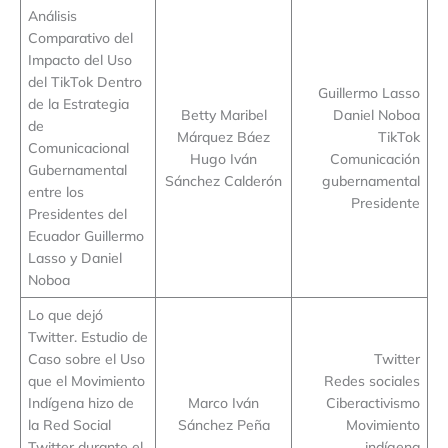
Análisis
Comparativo del
Impacto del Uso
del TikTok Dentro
Guillermo Lasso
de la Estrategia
Betty Maribel
Daniel Noboa
de
Márquez Báez
TikTok
Comunicacional
Hugo Iván
Comunicación
Gubernamental
Sánchez Calderón
gubernamental
entre los
Presidente
Presidentes del
Ecuador Guillermo
Lasso y Daniel
Noboa
Lo que dejó
Twitter. Estudio de
Caso sobre el Uso
Twitter
que el Movimiento
Redes sociales
Indígena hizo de
Marco Iván
Ciberactivismo
la Red Social
Sánchez Peña
Movimiento
Twitter durante el
indígena