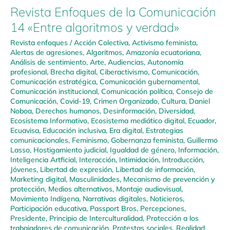
Revista Enfoques de la Comunicación
14 «Entre algoritmos y verdad»
Revista enfoques
/
Acción Colectiva
,
Activismo feminista
,
Alertas de agresiones
,
Algoritmos
,
Amazonía ecuatoriana
,
Análisis de sentimiento
,
Arte
,
Audiencias
,
Autonomía
profesional
,
Brecha digital
,
Ciberactivismo
,
Comunicación
,
Comunicación estratégica
,
Comunicación gubernamental
,
Comunicación institucional
,
Comunicación política
,
Consejo de
Comunicación
,
Covid-19
,
Crimen Organizado
,
Cultura
,
Daniel
Noboa
,
Derechos humanos
,
Desinformación
,
Diversidad
,
Ecosistema Informativo
,
Ecosistema mediático digital
,
Ecuador
,
Ecuavisa
,
Educación inclusiva
,
Era digital
,
Estrategias
comunicacionales
,
Feminismo
,
Gobernanza feminista
,
Guillermo
Lasso
,
Hostigamiento judicial
,
Igualdad de género
,
Información
,
Inteligencia Artficial
,
Interacción
,
Intimidación
,
Introducción
,
Jóvenes
,
Libertad de expresión
,
Libertad de información
,
Marketing digital
,
Masculinidades
,
Mecanismo de prevención y
protección
,
Medios alternativos
,
Montaje audiovisual
,
Movimiento Indígena
,
Narrativas digitales
,
Noticieros
,
Participación educativa
,
Passport Bros
,
Percepciones
,
Presidente
,
Principio de Interculturalidad
,
Protección a los
trabajadores de comunicación
,
Protestas sociales
,
Realidad