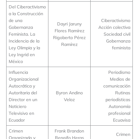
Del Ciberactivismo
a la Construcción
de una
Ciberactivismo
Dayri Jaruny
Gobernanza
Acción colectiva
Flores Ramírez
Feminista. La
Sociedad civil
Rigoberto Pérez
Incidencia de la
Gobernanza
Ramírez
Ley Olimpia y la
feminista
Ley Ingrid en
México
Influencia
Periodismo
Organizacional
Medios de
Autocrática y
comunicación
Autoritaria del
Byron Andino
Rutinas
Director en un
Veloz
periodísticas
Noticiero
Autonomía
Televisivo en
profesional
Ecuador
Ecuavisa
Crimen
Frank Brandon
Crimen
Organizado y
Rengifo Heras