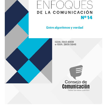
«Entre
algoritmos
y
verdad»