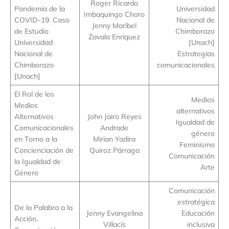
Roger Ricardo
Pandemia de la
Universidad
Imbaquingo Choro
COVID-19. Caso
Nacional de
Jenny Maribel
de Estudio
Chimborazo
Zavala Enriquez
Universidad
[Unach]
Nacional de
Estrategias
Chimborazo
comunicacionales
[Unach]
El Rol de los
Medios
Medios
alternativos
Alternativos
John Jairo Reyes
Igualdad de
Comunicacionales
Andrade
género
en Torno a la
Mirian Yadira
Feminismo
Concienciación de
Quiroz Párraga
Comunicación
la Igualdad de
Arte
Género
Comunicación
estratégica
De la Palabra a la
Jenny Evangelina
Educación
Acción.
Villacís
inclusiva