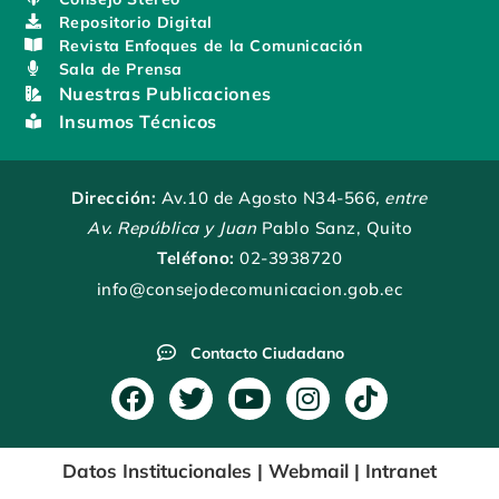
Repositorio Digital
Revista Enfoques de la Comunicación
Sala de Prensa
Nuestras Publicaciones
Insumos Técnicos
Dirección:
Av.10 de Agosto N34-566
, entre
Av. República y Juan
Pablo Sanz, Quito
Teléfono:
02-3938720
info@consejodecomunicacion.gob.ec
Contacto Ciudadano
F
T
Y
I
T
a
w
o
n
i
c
i
u
s
k
Datos Institucionales
|
Webmail
|
Intranet
e
t
t
t
t