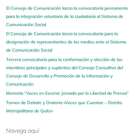
a
El Consejo de Comunicación lanza la convocatoria permanente
v
para la integración voluntaria de la ciudadanía al Sistema de
e
Comunicación Social
g
El Consejo de Comunicación lanza la convocatoria para la
a
designación de representantes de los medios ante el Sistema
a
de Comunicación Social
q
u
Tercera convocatoria para la conformación y elección de los
í
miembros principales y suplentes del Consejo Consultivo del
Consejo de Desarrollo y Promoción de la Información y
Comunicación
Memoria “Voces en Escena: Jornada por la Libertad de Prensa”
Torneo de Debate y Oratoria «Voces que Cuentan – Distrito
Metropolitano de Quito»
Navega aquí