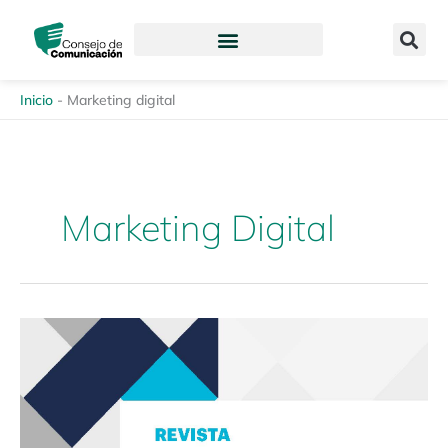
Ir
content
al
contenido
Inicio
-
Marketing digital
Marketing Digital
Revista
Enfoques
de
la
Comunicación
14