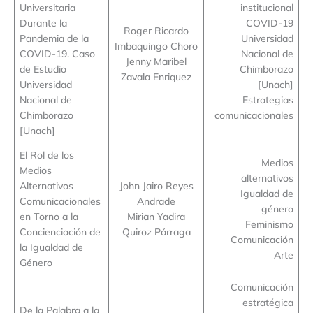
Universitaria
institucional
Durante la
COVID-19
Roger Ricardo
Pandemia de la
Universidad
Imbaquingo Choro
COVID-19. Caso
Nacional de
Jenny Maribel
de Estudio
Chimborazo
Zavala Enriquez
Universidad
[Unach]
Nacional de
Estrategias
Chimborazo
comunicacionales
[Unach]
El Rol de los
Medios
Medios
alternativos
Alternativos
John Jairo Reyes
Igualdad de
Comunicacionales
Andrade
género
en Torno a la
Mirian Yadira
Feminismo
Concienciación de
Quiroz Párraga
Comunicación
la Igualdad de
Arte
Género
Comunicación
estratégica
De la Palabra a la