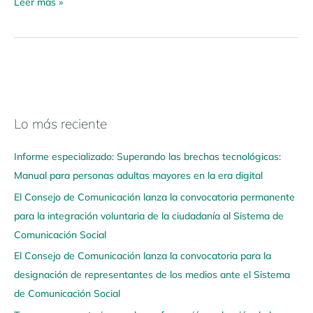
Leer más »
Lo más reciente
N
a
Informe especializado: Superando las brechas tecnológicas:
v
Manual para personas adultas mayores en la era digital
e
El Consejo de Comunicación lanza la convocatoria permanente
g
para la integración voluntaria de la ciudadanía al Sistema de
a
Comunicación Social
a
q
El Consejo de Comunicación lanza la convocatoria para la
u
designación de representantes de los medios ante el Sistema
í
de Comunicación Social