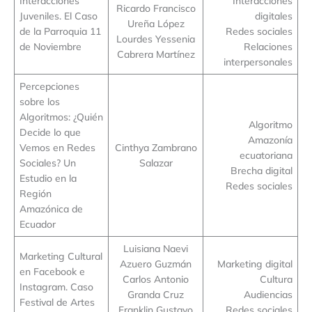
Interacciones
Interacciones
Ricardo Francisco
Juveniles. El Caso
digitales
Ureña López
de la Parroquia 11
Redes sociales
Lourdes Yessenia
de Noviembre
Relaciones
Cabrera Martínez
interpersonales
Percepciones
sobre los
Algoritmos: ¿Quién
Algoritmo
Decide lo que
Amazonía
Vemos en Redes
Cinthya Zambrano
ecuatoriana
Sociales? Un
Salazar
Brecha digital
Estudio en la
Redes sociales
Región
Amazónica de
Ecuador
Luisiana Naevi
Marketing Cultural
Azuero Guzmán
Marketing digital
en Facebook e
Carlos Antonio
Cultura
Instagram. Caso
Granda Cruz
Audiencias
Festival de Artes
Franklin Gustavo
Redes sociales