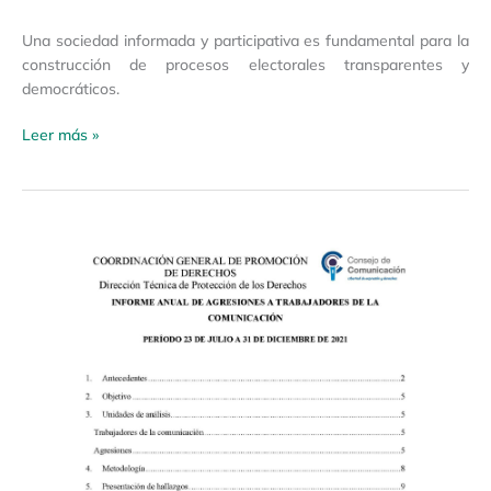
Una sociedad informada y participativa es fundamental para la
construcción de procesos electorales transparentes y
democráticos.
Leer más »
Informe
anual
de
agresiones
a
trabajadores
de
la
comunicación