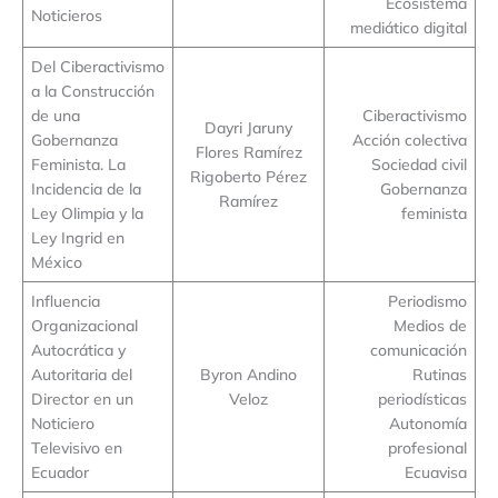
Ecosistema
Noticieros
mediático digital
Del Ciberactivismo
a la Construcción
de una
Ciberactivismo
Dayri Jaruny
Gobernanza
Acción colectiva
Flores Ramírez
Feminista. La
Sociedad civil
Rigoberto Pérez
Incidencia de la
Gobernanza
Ramírez
Ley Olimpia y la
feminista
Ley Ingrid en
México
Influencia
Periodismo
Organizacional
Medios de
Autocrática y
comunicación
Autoritaria del
Byron Andino
Rutinas
Director en un
Veloz
periodísticas
Noticiero
Autonomía
Televisivo en
profesional
Ecuador
Ecuavisa