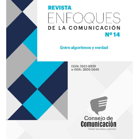
Comunicación
14
«Entre
algoritmos
y
verdad»