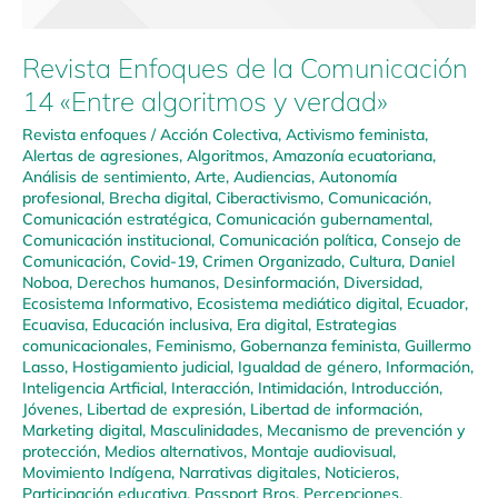
Revista Enfoques de la Comunicación
14 «Entre algoritmos y verdad»
Revista enfoques
/
Acción Colectiva
,
Activismo feminista
,
Alertas de agresiones
,
Algoritmos
,
Amazonía ecuatoriana
,
Análisis de sentimiento
,
Arte
,
Audiencias
,
Autonomía
profesional
,
Brecha digital
,
Ciberactivismo
,
Comunicación
,
Comunicación estratégica
,
Comunicación gubernamental
,
Comunicación institucional
,
Comunicación política
,
Consejo de
Comunicación
,
Covid-19
,
Crimen Organizado
,
Cultura
,
Daniel
Noboa
,
Derechos humanos
,
Desinformación
,
Diversidad
,
Ecosistema Informativo
,
Ecosistema mediático digital
,
Ecuador
,
Ecuavisa
,
Educación inclusiva
,
Era digital
,
Estrategias
comunicacionales
,
Feminismo
,
Gobernanza feminista
,
Guillermo
Lasso
,
Hostigamiento judicial
,
Igualdad de género
,
Información
,
Inteligencia Artficial
,
Interacción
,
Intimidación
,
Introducción
,
Jóvenes
,
Libertad de expresión
,
Libertad de información
,
Marketing digital
,
Masculinidades
,
Mecanismo de prevención y
protección
,
Medios alternativos
,
Montaje audiovisual
,
Movimiento Indígena
,
Narrativas digitales
,
Noticieros
,
Participación educativa
,
Passport Bros
,
Percepciones
,