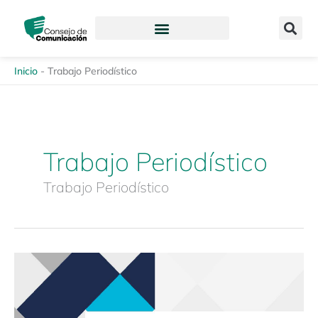
Ir
content
al
contenido
Inicio
-
Trabajo Periodístico
Trabajo Periodístico
Trabajo Periodístico
Revista
Enfoques
de
la