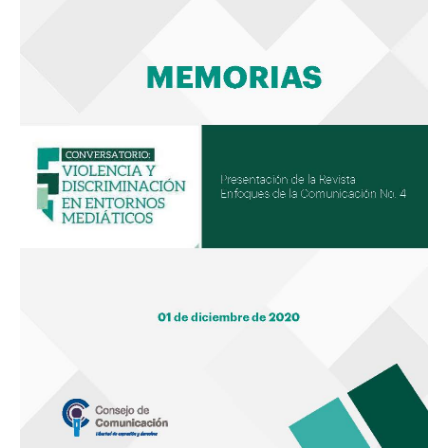
en
entornos
mediáticos»
/
Presentación
de
la
revista
Enfoques
de
la
Comunicación
No.
4