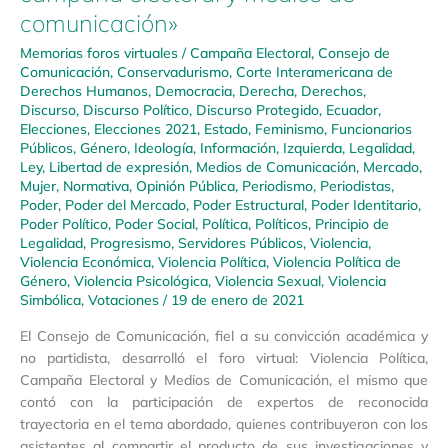
comunicación»
Memorias foros virtuales
/
Campaña Electoral
,
Consejo de
Comunicación
,
Conservadurismo
,
Corte Interamericana de
Derechos Humanos
,
Democracia
,
Derecha
,
Derechos
,
Discurso
,
Discurso Político
,
Discurso Protegido
,
Ecuador
,
Elecciones
,
Elecciones 2021
,
Estado
,
Feminismo
,
Funcionarios
Públicos
,
Género
,
Ideología
,
Información
,
Izquierda
,
Legalidad
,
Ley
,
Libertad de expresión
,
Medios de Comunicación
,
Mercado
,
Mujer
,
Normativa
,
Opinión Pública
,
Periodismo
,
Periodistas
,
Poder
,
Poder del Mercado
,
Poder Estructural
,
Poder Identitario
,
Poder Político
,
Poder Social
,
Política
,
Políticos
,
Principio de
Legalidad
,
Progresismo
,
Servidores Públicos
,
Violencia
,
Violencia Económica
,
Violencia Política
,
Violencia Política de
Género
,
Violencia Psicológica
,
Violencia Sexual
,
Violencia
Simbólica
,
Votaciones
/
19 de enero de 2021
El Consejo de Comunicación, fiel a su convicción académica y
no partidista, desarrolló el foro virtual: Violencia Política,
Campaña Electoral y Medios de Comunicación, el mismo que
contó con la participación de expertos de reconocida
trayectoria en el tema abordado, quienes contribuyeron con los
asistentes al compartir el producto de sus investigaciones y