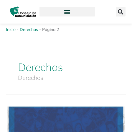
Ir
content
al
contenido
Inicio
-
Derechos
-
Página 2
Derechos
Derechos
¿Servicio
público
o
derecho