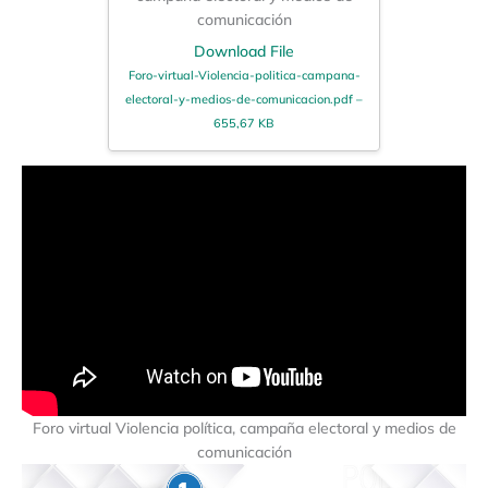
comunicación
Download File
Foro-virtual-Violencia-politica-campana-
electoral-y-medios-de-comunicacion.pdf –
655,67 KB
Foro virtual Violencia política, campaña electoral y medios de
comunicación