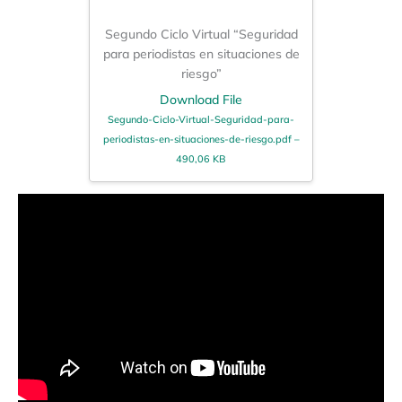
Segundo Ciclo Virtual “Seguridad
para periodistas en situaciones de
riesgo”
Download File
Segundo-Ciclo-Virtual-Seguridad-para-
periodistas-en-situaciones-de-riesgo.pdf –
490,06 KB