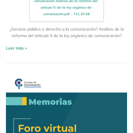
comunicación-Análisis-de-la-reforma-del-
artículo-5-de-la-ley-orgánico-de-
comunicación.pdf – 731,35 KB
¿Servicio público o derecho a la comunicación? Análisis de la
reforma del artículo 5 de la ley orgánico de comunicación?
Leer más »
Foro
virtual:
«Violencia
política,
campaña
electoral
y
medios
de