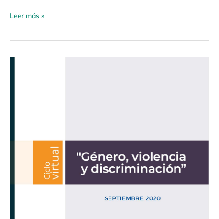
Leer más »
Ciclo
Virtual
«Género,
violencia
y
discriminación»