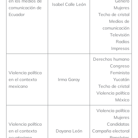
en los medios de
Género
Isabel Calle León
comunicación de
Mujeres
Ecuador
Techo de cristal
Medios de
comunicación
Televisión
Radios
Impresos
Derechos humano
Congreso
Violencia política
Feminista
en el contexto
Irma Garay
Yucatán
mexicano
Techo de cristal
Violencia política
México
Violencia política
Mujeres
Violencia política
Candidatas
en el contexto
Dayana León
Campaña electoral
ecuatoriano
Papeletas