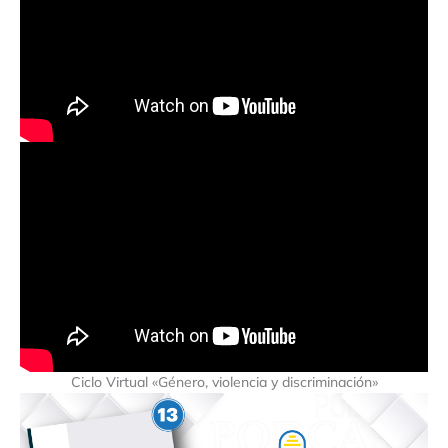
Ciclo Virtual «Género, violencia y discriminación»