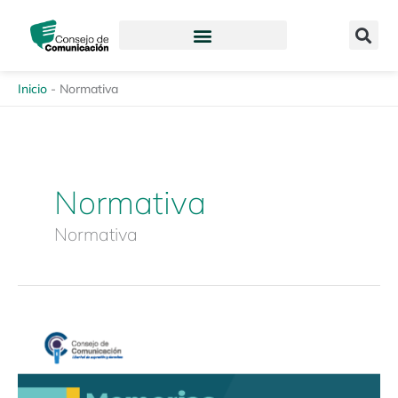
Ir
content
al
contenido
Inicio
-
Normativa
Normativa
Normativa
Foro
virtual:
«Violencia
política,