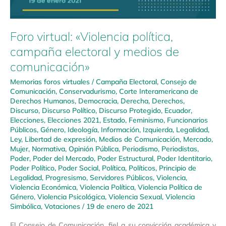
Foro virtual: «Violencia política,
campaña electoral y medios de
comunicación»
Memorias foros virtuales
/
Campaña Electoral
,
Consejo de
Comunicación
,
Conservadurismo
,
Corte Interamericana de
Derechos Humanos
,
Democracia
,
Derecha
,
Derechos
,
Discurso
,
Discurso Político
,
Discurso Protegido
,
Ecuador
,
Elecciones
,
Elecciones 2021
,
Estado
,
Feminismo
,
Funcionarios
Públicos
,
Género
,
Ideología
,
Información
,
Izquierda
,
Legalidad
,
Ley
,
Libertad de expresión
,
Medios de Comunicación
,
Mercado
,
Mujer
,
Normativa
,
Opinión Pública
,
Periodismo
,
Periodistas
,
Poder
,
Poder del Mercado
,
Poder Estructural
,
Poder Identitario
,
Poder Político
,
Poder Social
,
Política
,
Políticos
,
Principio de
Legalidad
,
Progresismo
,
Servidores Públicos
,
Violencia
,
Violencia Económica
,
Violencia Política
,
Violencia Política de
Género
,
Violencia Psicológica
,
Violencia Sexual
,
Violencia
Simbólica
,
Votaciones
/
19 de enero de 2021
El Consejo de Comunicación, fiel a su convicción académica y