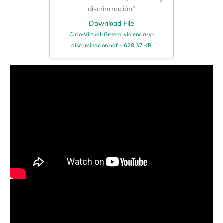
discriminación”
Download File
Ciclo-Virtual-Genero-violencia-y-
discriminacion.pdf – 628,37 KB