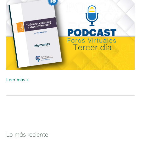
Leer más »
Lo más reciente
N