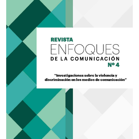
Revista
Enfoques
de
la
Comunicación
4
«Investigaciones
sobre
la
violencia
y
discriminación
de
los
medios
de
comunicación»