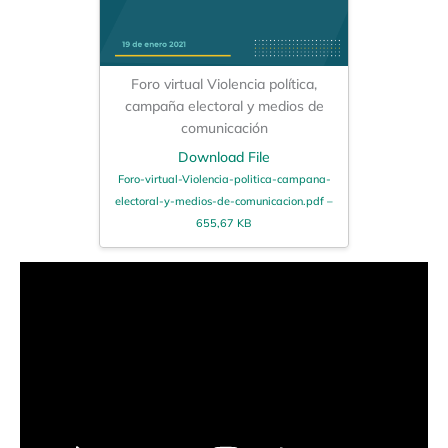
Foro virtual Violencia política,
campaña electoral y medios de
comunicación
Download File
Foro-virtual-Violencia-politica-campana-
electoral-y-medios-de-comunicacion.pdf –
655,67 KB