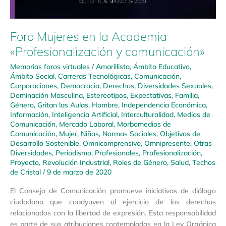
Foro Mujeres en la Academia
«Profesionalización y comunicación»
Memorias foros virtuales
/
Amarillista
,
Ámbito Educativo
,
Ámbito Social
,
Carreras Tecnológicas
,
Comunicación
,
Corporaciones
,
Democracia
,
Derechos
,
Diversidades Sexuales
,
Dominación Masculina
,
Estereotipos
,
Expectativas
,
Familia
,
Género
,
Gritan las Aulas
,
Hombre
,
Independencia Económica
,
Información
,
Inteligencia Artificial
,
Interculturalidad
,
Medios de
Comunicación
,
Mercado Laboral
,
Morbomedios de
Comunicación
,
Mujer
,
Niñas
,
Normas Sociales
,
Objetivos de
Desarrollo Sostenible
,
Omnicomprensivo
,
Omnipresente
,
Otras
Diversidades
,
Periodismo
,
Profesionales
,
Profesionalización
,
Proyecto
,
Revolución Industrial
,
Roles de Género
,
Salud
,
Techos
de Cristal
/
9 de marzo de 2020
El Consejo de Comunicación promueve iniciativas de diálogo
ciudadano que coadyuven al ejercicio de los derechos
relacionados con la libertad de expresión. Esta responsabilidad
es parte de sus atribuciones contempladas en la Ley Orgánica