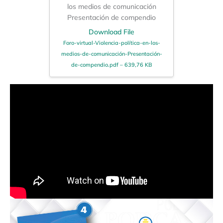
los medios de comunicación
Presentación de compendio
Download File
Foro-virtual-Violencia-política-en-los-
medios-de-comunicación-Presentación-
de-compendio.pdf – 639,76 KB