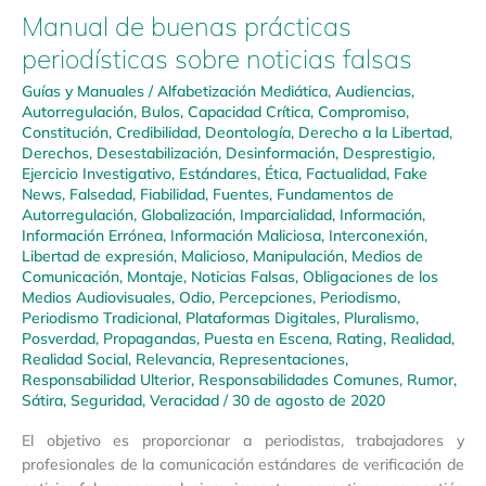
Manual de buenas prácticas
periodísticas sobre noticias falsas
Guías y Manuales
/
Alfabetización Mediática
,
Audiencias
,
Autorregulación
,
Bulos
,
Capacidad Crítica
,
Compromiso
,
Constitución
,
Credibilidad
,
Deontología
,
Derecho a la Libertad
,
Derechos
,
Desestabilización
,
Desinformación
,
Desprestigio
,
Ejercicio Investigativo
,
Estándares
,
Ética
,
Factualidad
,
Fake
News
,
Falsedad
,
Fiabilidad
,
Fuentes
,
Fundamentos de
Autorregulación
,
Globalización
,
Imparcialidad
,
Información
,
Información Errónea
,
Información Maliciosa
,
Interconexión
,
Libertad de expresión
,
Malicioso
,
Manipulación
,
Medios de
Comunicación
,
Montaje
,
Noticias Falsas
,
Obligaciones de los
Medios Audiovisuales
,
Odio
,
Percepciones
,
Periodismo
,
Periodismo Tradicional
,
Plataformas Digitales
,
Pluralismo
,
Posverdad
,
Propagandas
,
Puesta en Escena
,
Rating
,
Realidad
,
Realidad Social
,
Relevancia
,
Representaciones
,
Responsabilidad Ulterior
,
Responsabilidades Comunes
,
Rumor
,
Sátira
,
Seguridad
,
Veracidad
/
30 de agosto de 2020
El objetivo es proporcionar a periodistas, trabajadores y
profesionales de la comunicación estándares de verificación de