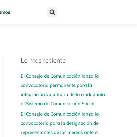
emos
Lo más reciente
N
a
El Consejo de Comunicación lanza la
v
convocatoria permanente para la
e
integración voluntaria de la ciudadanía
g
al Sistema de Comunicación Social
a
El Consejo de Comunicación lanza la
a
convocatoria para la designación de
q
representantes de los medios ante el
u