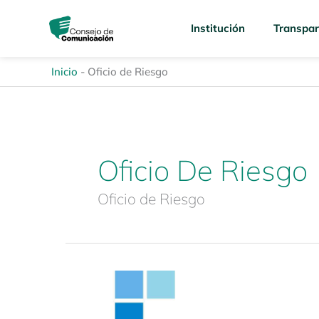
Ir
content
al
Institución
Transpar
contenido
Inicio
-
Oficio de Riesgo
Oficio De Riesgo
Oficio de Riesgo
Segundo
Ciclo
Virtual