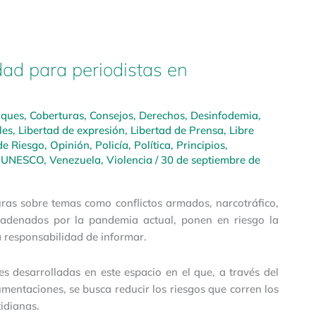
dad para periodistas en
aques
,
Coberturas
,
Consejos
,
Derechos
,
Desinfodemia
,
les
,
Libertad de expresión
,
Libertad de Prensa
,
Libre
de Riesgo
,
Opinión
,
Policía
,
Política
,
Principios
,
,
UNESCO
,
Venezuela
,
Violencia
/
30 de septiembre de
turas sobre temas como conflictos armados, narcotráfico,
ncadenados por la pandemia actual, ponen en riesgo la
la responsabilidad de informar.
es desarrolladas en este espacio en el que, a través del
umentaciones, se busca reducir los riesgos que corren los
idianas.