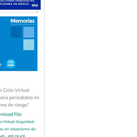
 Ciclo Virtual
ara periodistas en
nes de riesgo”
nload File
o-Virtual-Seguridad-
as-en-situaciones-de-
pdf – 490,06 KB