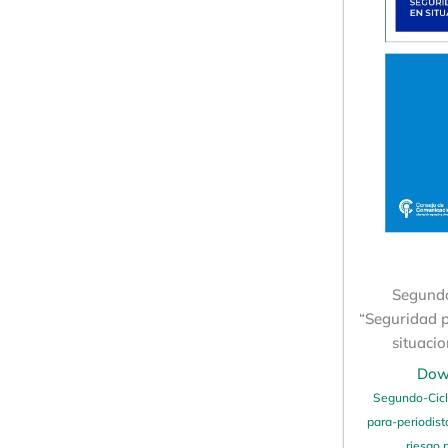
Segundo
“Seguridad p
situacio
Dow
Segundo-Cicl
para-periodist
riesgo.