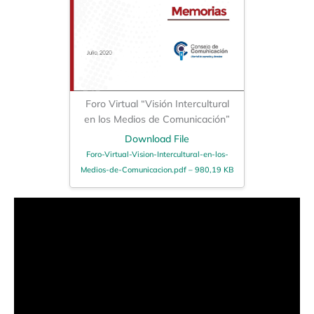
Foro Virtual “Visión Intercultural
en los Medios de Comunicación”
Download File
Foro-Virtual-Vision-Intercultural-en-los-
Medios-de-Comunicacion.pdf – 980,19 KB