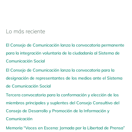
Lo más reciente
N
a
El Consejo de Comunicación lanza la convocatoria permanente
v
para la integración voluntaria de la ciudadanía al Sistema de
e
Comunicación Social
g
El Consejo de Comunicación lanza la convocatoria para la
a
designación de representantes de los medios ante el Sistema
a
de Comunicación Social
q
u
Tercera convocatoria para la conformación y elección de los
í
miembros principales y suplentes del Consejo Consultivo del
Consejo de Desarrollo y Promoción de la Información y
Comunicación
Memoria “Voces en Escena: Jornada por la Libertad de Prensa”