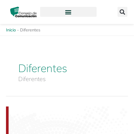
Ir
content
al
contenido
Inicio
-
Diferentes
Diferentes
Diferentes
Foro
Virtual
«Visión
Intercultural