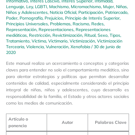
Informativo
,
Interés Lascivo
,
Interés Superior
,
Intimidad
,
Lenguaje
,
Ley
,
LGBTI
,
Machismo
,
Micromachismo
,
Mujer
,
Niñas,
Niños y Adolescentes
,
Noticia Oficial
,
Participación
,
Patriarcado
,
Poder
,
Pornografía
,
Prejuicios
,
Principio de Interés Superior
,
Principios Universales
,
Problemas
,
Racismo
,
Redes
,
Representación
,
Representaciones
,
Representaciones
mediáticas
,
Restricción
,
Revictimización
,
Ritual
,
Sexo
,
Tipos
,
Tratamiento
,
Víctima
,
Victimario
,
Victimización
,
Victimización
Tercearia
,
Violencia
,
Vulneración
,
Xenofobia
/
30 de junio de
2020
Este manual realiza un acercamiento a conceptos y categorías
claves para entender no solo el comportamiento mediático, sino
para alentar estrategias y políticas que permitan desarrollar
contenidos de calidad, especialmente considerando el principio
integral de niñas, niños y adolescentes, cuyo desarrollo es
responsabilidad de la familia, el Estado y otros actores sociales
como los medios de comunicación.
Artículo o
Autor
Palabras Clave
ponencia