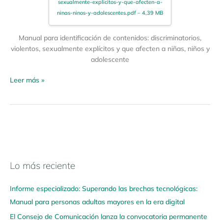
sexualmente-explicitos-y-que-afecten-a-
ninas-ninos-y-adolescentes.pdf – 4,39 MB
Manual para identificación de contenidos: discriminatorios,
violentos, sexualmente explícitos y que afecten a niñas, niños y
adolescente
Leer más »
Lo más reciente
N
a
Informe especializado: Superando las brechas tecnológicas:
v
Manual para personas adultas mayores en la era digital
e
El Consejo de Comunicación lanza la convocatoria permanente
g