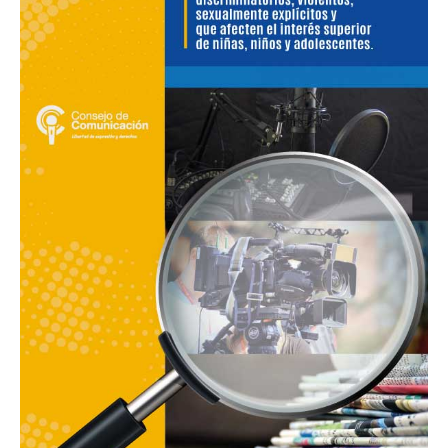
contenidos:
discriminatorios,
violentos,
sexualmente
explícitos
y
que
afecten
a
niñas,
niños
y
adolescente