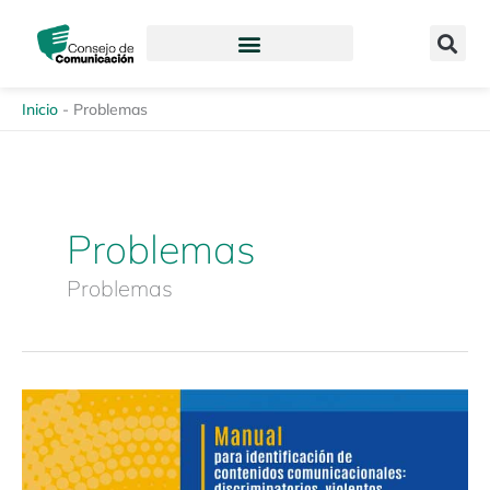
Ir
content
al
contenido
Inicio
-
Problemas
Problemas
Problemas
Manual
para
identificación
de