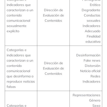
indicadores que
Erótico
caracterizan a un
Dirección de
Degradante
contenido
Evaluación de
Conductas
comunicacional
Contenidos
sexuales
sexualmente
Indicadores
explícito
Adecuado
Finalidad
educativa
Categorías e
indicadores que
Desinformación
caracterizan a un
Fake news
Dirección de
contenido
Distorsión
Evaluación de
comunicacional
Noticia oficial
Contenidos
que desinforma o
Redes
reproduce noticias
Indicadores
falsas
Representaciones
Género
Categorías e
Sexo