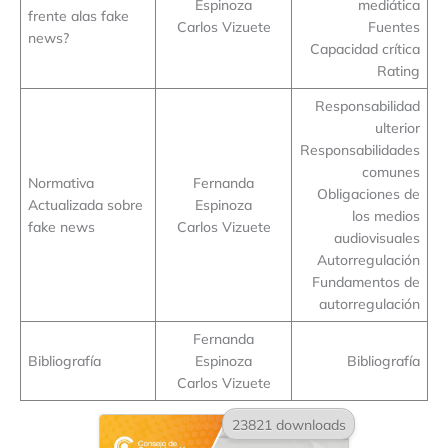
Espinoza
mediática
frente alas fake
Carlos Vizuete
Fuentes
news?
Capacidad crítica
Rating
Responsabilidad
ulterior
Responsabilidades
comunes
Normativa
Fernanda
Obligaciones de
Actualizada sobre
Espinoza
los medios
fake news
Carlos Vizuete
audiovisuales
Autorregulación
Fundamentos de
autorregulación
Fernanda
Bibliografía
Espinoza
Bibliografía
Carlos Vizuete
23821 downloads