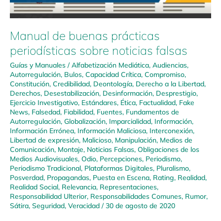
Manual de buenas prácticas
periodísticas sobre noticias falsas
Guías y Manuales
/
Alfabetización Mediática
,
Audiencias
,
Autorregulación
,
Bulos
,
Capacidad Crítica
,
Compromiso
,
Constitución
,
Credibilidad
,
Deontología
,
Derecho a la Libertad
,
Derechos
,
Desestabilización
,
Desinformación
,
Desprestigio
,
Ejercicio Investigativo
,
Estándares
,
Ética
,
Factualidad
,
Fake
News
,
Falsedad
,
Fiabilidad
,
Fuentes
,
Fundamentos de
Autorregulación
,
Globalización
,
Imparcialidad
,
Información
,
Información Errónea
,
Información Maliciosa
,
Interconexión
,
Libertad de expresión
,
Malicioso
,
Manipulación
,
Medios de
Comunicación
,
Montaje
,
Noticias Falsas
,
Obligaciones de los
Medios Audiovisuales
,
Odio
,
Percepciones
,
Periodismo
,
Periodismo Tradicional
,
Plataformas Digitales
,
Pluralismo
,
Posverdad
,
Propagandas
,
Puesta en Escena
,
Rating
,
Realidad
,
Realidad Social
,
Relevancia
,
Representaciones
,
Responsabilidad Ulterior
,
Responsabilidades Comunes
,
Rumor
,
Sátira
,
Seguridad
,
Veracidad
/
30 de agosto de 2020