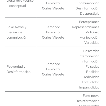
Desarrollo teórico
Espinoza
comunicación
– conceptual
Carlos Vizuete
Desinformación
Desprestigio
Percepciones
Fake News y
Fernanda
Representaciones
medios de
Espinoza
Malicioso
comunicación
Carlos Vizuete
Manipulación
Veracidad
Posverdad
Interconexión
Información
Fernanda
Posverdad y
Falsedad
Espinoza
Desinformación
Realidad
Carlos Vizuete
Credibilidad
Factualidad
Imparcialidad
Fake news
Desinformación
Propagandas