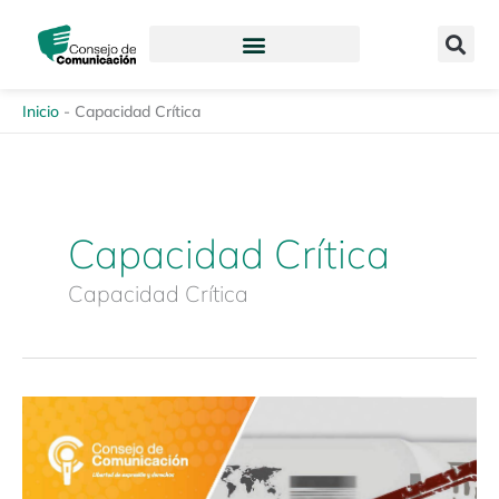
Ir
content
al
contenido
Inicio
-
Capacidad Crítica
Capacidad Crítica
Capacidad Crítica
Manual
de
buenas
prácticas