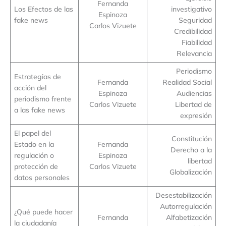
Fernanda
Los Efectos de las
investigativo
Espinoza
fake news
Seguridad
Carlos Vizuete
Credibilidad
Fiabilidad
Relevancia
Periodismo
Estrategias de
Fernanda
Realidad Social
acción del
Espinoza
Audiencias
periodismo frente
Carlos Vizuete
Libertad de
a las fake news
expresión
El papel del
Constitución
Estado en la
Fernanda
Derecho a la
regulación o
Espinoza
libertad
protección de
Carlos Vizuete
Globalización
datos personales
Desestabilización
Autorregulación
¿Qué puede hacer
Fernanda
Alfabetización
la ciudadanía