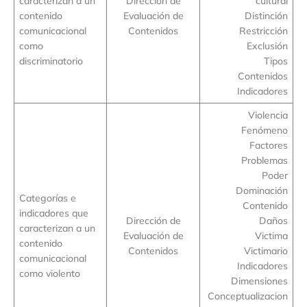
caracterizan a un
Dirección de
cultural
contenido
Evaluación de
Distinción
comunicacional
Contenidos
Restricción
como
Exclusión
discriminatorio
Tipos
Contenidos
Indicadores
Violencia
Fenómeno
Factores
Problemas
Poder
Dominación
Categorías e
Contenido
indicadores que
Dirección de
Daños
caracterizan a un
Evaluación de
Victima
contenido
Contenidos
Victimario
comunicacional
Indicadores
como violento
Dimensiones
Conceptualizacion