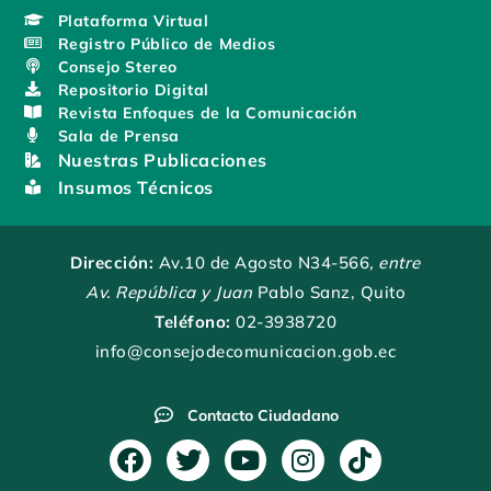
Plataforma Virtual
Registro Público de Medios
Consejo Stereo
Repositorio Digital
Revista Enfoques de la Comunicación
Sala de Prensa
Nuestras Publicaciones
Insumos Técnicos
Dirección:
Av.10 de Agosto N34-566
, entre
Av. República y Juan
Pablo Sanz, Quito
Teléfono:
02-3938720
info@consejodecomunicacion.gob.ec
Contacto Ciudadano
F
T
Y
I
T
a
w
o
n
i