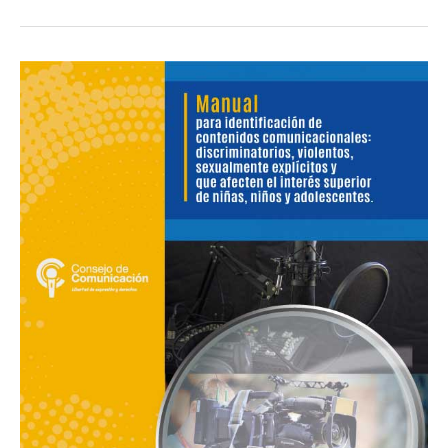
Manual
para
identificación
de
contenidos:
discriminatorios,
violentos,
sexualmente
explícitos
y
que
afecten
a
niñas,
niños
y
adolescente