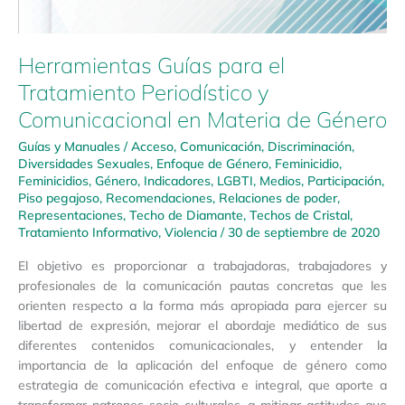
Herramientas Guías para el
Tratamiento Periodístico y
Comunicacional en Materia de Género
Guías y Manuales
/
Acceso
,
Comunicación
,
Discriminación
,
Diversidades Sexuales
,
Enfoque de Género
,
Feminicidio
,
Feminicidios
,
Género
,
Indicadores
,
LGBTI
,
Medios
,
Participación
,
Piso pegajoso
,
Recomendaciones
,
Relaciones de poder
,
Representaciones
,
Techo de Diamante
,
Techos de Cristal
,
Tratamiento Informativo
,
Violencia
/
30 de septiembre de 2020
El objetivo es proporcionar a trabajadoras, trabajadores y
profesionales de la comunicación pautas concretas que les
orienten respecto a la forma más apropiada para ejercer su
libertad de expresión, mejorar el abordaje mediático de sus
diferentes contenidos comunicacionales, y entender la
importancia de la aplicación del enfoque de género como
estrategia de comunicación efectiva e integral, que aporte a
transformar patrones socio culturales, a mitigar actitudes que