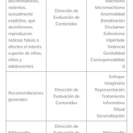
discriminatorios,
Machismo
violentos,
Micromachismo
Dirección de
sexualmente
Anormalidad
Evaluación de
explícitos, que
Banalización
Contenidos
desinformen,
Disclaimer
reproduzcan
Eufemismo
noticias falsas o
Hipérbole
afecten el interés
Violencia
superior de niñas,
Genitalidad
niños y
Corresponsabilida
adolescentes
d
Enfoque
Imaginario
Dirección de
Representación
Recomendaciones
Evaluación de
Tratamiento
generales
Contenidos
Informativo
Ritual
Generalización
Dirección de
Bibliografía
Evaluación de
Bibliografía