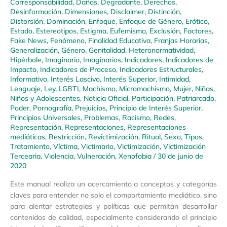
Corresponsabilidad
,
Daños
,
Degradante
,
Derechos
,
Desinformación
,
Dimensiones
,
Disclaimer
,
Distinción
,
Distorsión
,
Dominación
,
Enfoque
,
Enfoque de Género
,
Erótico
,
Estado
,
Estereotipos
,
Estigma
,
Eufemismo
,
Exclusión
,
Factores
,
Fake News
,
Fenómeno
,
Finalidad Educativa
,
Franjas Horarias
,
Generalización
,
Género
,
Genitalidad
,
Heteronormatividad
,
Hipérbole
,
Imaginario
,
Imaginarios
,
Indicadores
,
Indicadores de
Impacto
,
Indicadores de Proceso
,
Indicadores Estructurales
,
Informativo
,
Interés Lascivo
,
Interés Superior
,
Intimidad
,
Lenguaje
,
Ley
,
LGBTI
,
Machismo
,
Micromachismo
,
Mujer
,
Niñas,
Niños y Adolescentes
,
Noticia Oficial
,
Participación
,
Patriarcado
,
Poder
,
Pornografía
,
Prejuicios
,
Principio de Interés Superior
,
Principios Universales
,
Problemas
,
Racismo
,
Redes
,
Representación
,
Representaciones
,
Representaciones
mediáticas
,
Restricción
,
Revictimización
,
Ritual
,
Sexo
,
Tipos
,
Tratamiento
,
Víctima
,
Victimario
,
Victimización
,
Victimización
Tercearia
,
Violencia
,
Vulneración
,
Xenofobia
/
30 de junio de
2020
Este manual realiza un acercamiento a conceptos y categorías
claves para entender no solo el comportamiento mediático, sino
para alentar estrategias y políticas que permitan desarrollar
contenidos de calidad, especialmente considerando el principio