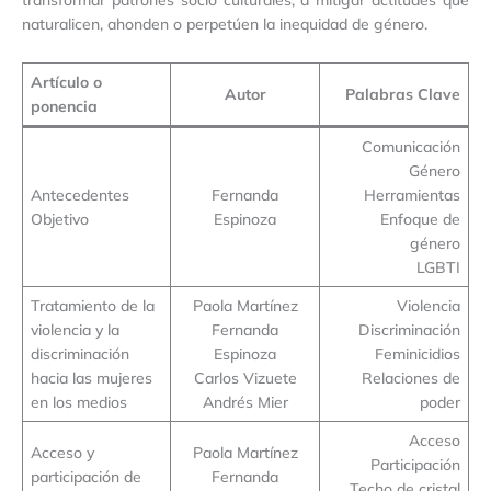
naturalicen, ahonden o perpetúen la inequidad de género.
Artículo o
Autor
Palabras Clave
ponencia
Comunicación
Género
Antecedentes
Fernanda
Herramientas
Objetivo
Espinoza
Enfoque de
género
LGBTI
Tratamiento de la
Paola Martínez
Violencia
violencia y la
Fernanda
Discriminación
discriminación
Espinoza
Feminicidios
hacia las mujeres
Carlos Vizuete
Relaciones de
en los medios
Andrés Mier
poder
Acceso
Acceso y
Paola Martínez
Participación
participación de
Fernanda
Techo de cristal