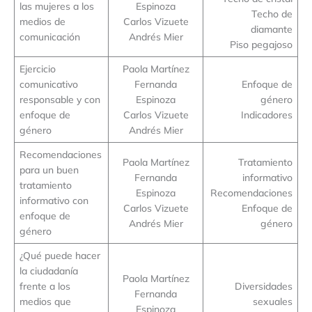
las mujeres a los
Espinoza
Techo de
medios de
Carlos Vizuete
diamante
comunicación
Andrés Mier
Piso pegajoso
Ejercicio
Paola Martínez
comunicativo
Fernanda
Enfoque de
responsable y con
Espinoza
género
enfoque de
Carlos Vizuete
Indicadores
género
Andrés Mier
Recomendaciones
Paola Martínez
Tratamiento
para un buen
Fernanda
informativo
tratamiento
Espinoza
Recomendaciones
informativo con
Carlos Vizuete
Enfoque de
enfoque de
Andrés Mier
género
género
¿Qué puede hacer
la ciudadanía
Paola Martínez
frente a los
Diversidades
Fernanda
medios que
sexuales
Espinoza