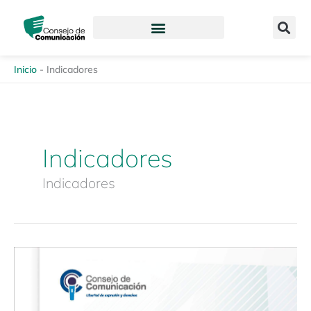
Ir
content
al
contenido
Inicio
-
Indicadores
Indicadores
Indicadores
Herramientas
Guías
para
el