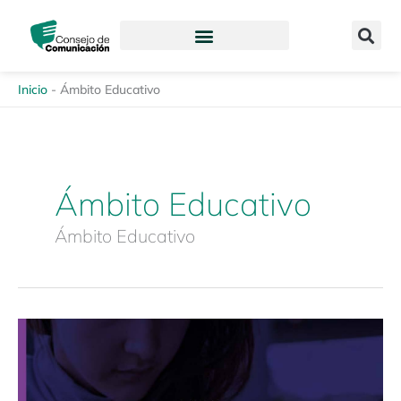
Ir
content
al
contenido
Inicio
-
Ámbito Educativo
Ámbito Educativo
Ámbito Educativo
Foro
Mujeres
en
la