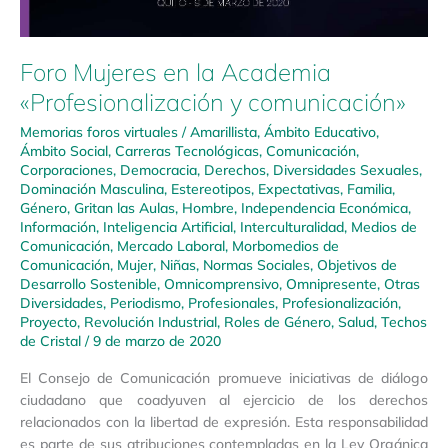
Foro Mujeres en la Academia
«Profesionalización y comunicación»
Memorias foros virtuales
/
Amarillista
,
Ámbito Educativo
,
Ámbito Social
,
Carreras Tecnológicas
,
Comunicación
,
Corporaciones
,
Democracia
,
Derechos
,
Diversidades Sexuales
,
Dominación Masculina
,
Estereotipos
,
Expectativas
,
Familia
,
Género
,
Gritan las Aulas
,
Hombre
,
Independencia Económica
,
Información
,
Inteligencia Artificial
,
Interculturalidad
,
Medios de
Comunicación
,
Mercado Laboral
,
Morbomedios de
Comunicación
,
Mujer
,
Niñas
,
Normas Sociales
,
Objetivos de
Desarrollo Sostenible
,
Omnicomprensivo
,
Omnipresente
,
Otras
Diversidades
,
Periodismo
,
Profesionales
,
Profesionalización
,
Proyecto
,
Revolución Industrial
,
Roles de Género
,
Salud
,
Techos
de Cristal
/
9 de marzo de 2020
El Consejo de Comunicación promueve iniciativas de diálogo
ciudadano que coadyuven al ejercicio de los derechos
relacionados con la libertad de expresión. Esta responsabilidad
es parte de sus atribuciones contempladas en la Ley Orgánica