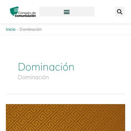
Ir
content
al
contenido
Inicio
-
Dominación
Dominación
Dominación
Estudio
Especializado
Discriminación,
representación