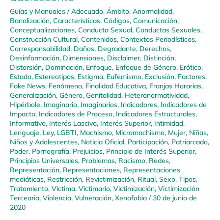
Guías y Manuales
/
Adecuado
,
Ámbito
,
Anormalidad
,
Banalización
,
Características
,
Códigos
,
Comunicación
,
Conceptualizaciones
,
Conducta Sexual
,
Conductas Sexuales
,
Construcción Cultural
,
Contenidos
,
Contextos Periodísticos
,
Corresponsabilidad
,
Daños
,
Degradante
,
Derechos
,
Desinformación
,
Dimensiones
,
Disclaimer
,
Distinción
,
Distorsión
,
Dominación
,
Enfoque
,
Enfoque de Género
,
Erótico
,
Estado
,
Estereotipos
,
Estigma
,
Eufemismo
,
Exclusión
,
Factores
,
Fake News
,
Fenómeno
,
Finalidad Educativa
,
Franjas Horarias
,
Generalización
,
Género
,
Genitalidad
,
Heteronormatividad
,
Hipérbole
,
Imaginario
,
Imaginarios
,
Indicadores
,
Indicadores de
Impacto
,
Indicadores de Proceso
,
Indicadores Estructurales
,
Informativo
,
Interés Lascivo
,
Interés Superior
,
Intimidad
,
Lenguaje
,
Ley
,
LGBTI
,
Machismo
,
Micromachismo
,
Mujer
,
Niñas,
Niños y Adolescentes
,
Noticia Oficial
,
Participación
,
Patriarcado
,
Poder
,
Pornografía
,
Prejuicios
,
Principio de Interés Superior
,
Principios Universales
,
Problemas
,
Racismo
,
Redes
,
Representación
,
Representaciones
,
Representaciones
mediáticas
,
Restricción
,
Revictimización
,
Ritual
,
Sexo
,
Tipos
,
Tratamiento
,
Víctima
,
Victimario
,
Victimización
,
Victimización
Tercearia
,
Violencia
,
Vulneración
,
Xenofobia
/
30 de junio de
2020