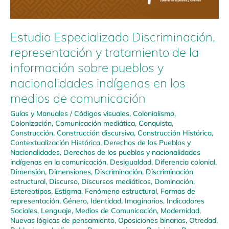
Estudio Especializado Discriminación,
representación y tratamiento de la
información sobre pueblos y
nacionalidades indígenas en los
medios de comunicación
Guías y Manuales
/
Códigos visuales
,
Colonialismo
,
Colonización
,
Comunicación mediática
,
Conquista
,
Construcción
,
Construcción discursiva
,
Construcción Histórica
,
Contextualización Histórica
,
Derechos de los Pueblos y
Nacionalidades
,
Derechos de los pueblos y nacionalidades
indígenas en la comunicación
,
Desigualdad
,
Diferencia colonial
,
Dimensión
,
Dimensiones
,
Discriminación
,
Discriminación
estructural
,
Discurso
,
Discursos mediáticos
,
Dominación
,
Estereotipos
,
Estigma
,
Fenómeno estructural
,
Formas de
representación
,
Género
,
Identidad
,
Imaginarios
,
Indicadores
Sociales
,
Lenguaje
,
Medios de Comunicación
,
Modernidad
,
Nuevas lógicas de pensamiento
,
Oposiciones binarias
,
Otredad
,