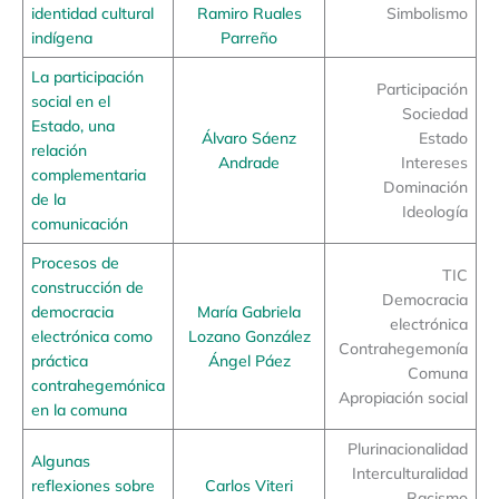
identidad cultural
Ramiro Ruales
Simbolismo
indígena
Parreño
La participación
Participación
social en el
Sociedad
Estado, una
Álvaro Sáenz
Estado
relación
Andrade
Intereses
complementaria
Dominación
de la
Ideología
comunicación
Procesos de
TIC
construcción de
Democracia
democracia
María Gabriela
electrónica
electrónica como
Lozano González
Contrahegemonía
práctica
Ángel Páez
Comuna
contrahegemónica
Apropiación social
en la comuna
Plurinacionalidad
Algunas
Interculturalidad
reflexiones sobre
Carlos Viteri
Racismo