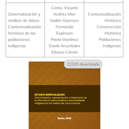
Carlos Vizuete
Sistematización y
Andrés Mier
Contextualización
análisis de datos:
Vadim Guerrero
Histórica
Contextualización
Fernanda
Construcción
histórica de las
Espinoza
Histórica
poblaciones
Paola Martínez
Poblaciones
indígenas
David Arcentales
Indígenas
Silvana Cárate
22220 downloads