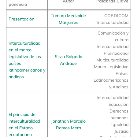
Autor
Palabras Clave
ponencia
Tamara Merizalde
CORDICOM
Presentación
Manjarres
Interculturalidad
Comunicación y
cultura
Interculturalidad
Interculturalidad
en el marco
Plurinacional
legislativo de los
Silvia Salgado
Multiculturalidad
países
Andrade
Marco Legislativo
latinoamericanos y
Países
andinos
Latinoamericanos
y Andinos
Interculturalidad
Educación
Derechos
El principio de
humanos
interculturalidad
Jonathan Marcelo
Igualdad
en el Estado
Ramos Mera
Justicia
ecuatoriano