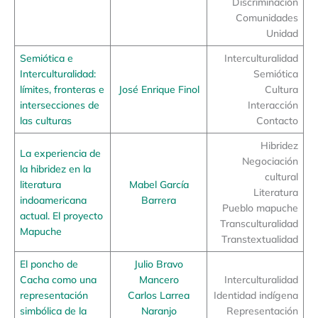
Discriminación
Comunidades
Unidad
Semiótica e
Interculturalidad
Interculturalidad:
Semiótica
límites, fronteras e
José Enrique Finol
Cultura
intersecciones de
Interacción
las culturas
Contacto
Hibridez
La experiencia de
Negociación
la hibridez en la
cultural
literatura
Mabel García
Literatura
indoamericana
Barrera
Pueblo mapuche
actual. El proyecto
Transculturalidad
Mapuche
Transtextualidad
El poncho de
Julio Bravo
Cacha como una
Mancero
Interculturalidad
representación
Carlos Larrea
Identidad indígena
simbólica de la
Naranjo
Representación