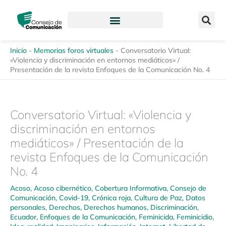
Ir
content
al
contenido
Inicio
-
Memorias foros virtuales
-
Conversatorio Virtual:
«Violencia y discriminación en entornos mediáticos» /
Presentación de la revista Enfoques de la Comunicación No. 4
Conversatorio Virtual: «Violencia y
discriminación en entornos
mediáticos» / Presentación de la
revista Enfoques de la Comunicación
No. 4
Acoso
,
Acoso cibernético
,
Cobertura Informativa
,
Consejo de
Comunicación
,
Covid-19
,
Crónica roja
,
Cultura de Paz
,
Datos
personales
,
Derechos
,
Derechos humanos
,
Discriminación
,
Ecuador
,
Enfoques de la Comunicación
,
Feminicida
,
Feminicidio
,