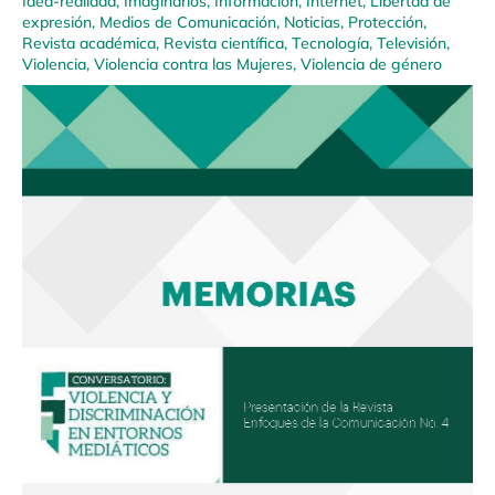
Idea-realidad
,
Imaginarios
,
Información
,
Internet
,
Libertad de
expresión
,
Medios de Comunicación
,
Noticias
,
Protección
,
Revista académica
,
Revista científica
,
Tecnología
,
Televisión
,
Violencia
,
Violencia contra las Mujeres
,
Violencia de género