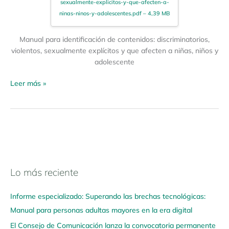
sexualmente-explicitos-y-que-afecten-a-
ninas-ninos-y-adolescentes.pdf – 4,39 MB
Manual para identificación de contenidos: discriminatorios,
violentos, sexualmente explícitos y que afecten a niñas, niños y
adolescente
Leer más »
Lo más reciente
N
a
Informe especializado: Superando las brechas tecnológicas:
v
Manual para personas adultas mayores en la era digital
e
El Consejo de Comunicación lanza la convocatoria permanente
g