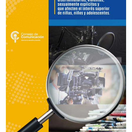
contenidos:
discriminatorios,
violentos,
sexualmente
explícitos
y
que
afecten
a
niñas,
niños
y
adolescente