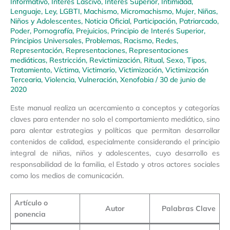
Informativo
,
Interés Lascivo
,
Interés Superior
,
Intimidad
,
Lenguaje
,
Ley
,
LGBTI
,
Machismo
,
Micromachismo
,
Mujer
,
Niñas,
Niños y Adolescentes
,
Noticia Oficial
,
Participación
,
Patriarcado
,
Poder
,
Pornografía
,
Prejuicios
,
Principio de Interés Superior
,
Principios Universales
,
Problemas
,
Racismo
,
Redes
,
Representación
,
Representaciones
,
Representaciones
mediáticas
,
Restricción
,
Revictimización
,
Ritual
,
Sexo
,
Tipos
,
Tratamiento
,
Víctima
,
Victimario
,
Victimización
,
Victimización
Tercearia
,
Violencia
,
Vulneración
,
Xenofobia
/
30 de junio de
2020
Este manual realiza un acercamiento a conceptos y categorías
claves para entender no solo el comportamiento mediático, sino
para alentar estrategias y políticas que permitan desarrollar
contenidos de calidad, especialmente considerando el principio
integral de niñas, niños y adolescentes, cuyo desarrollo es
responsabilidad de la familia, el Estado y otros actores sociales
como los medios de comunicación.
Artículo o
Autor
Palabras Clave
ponencia