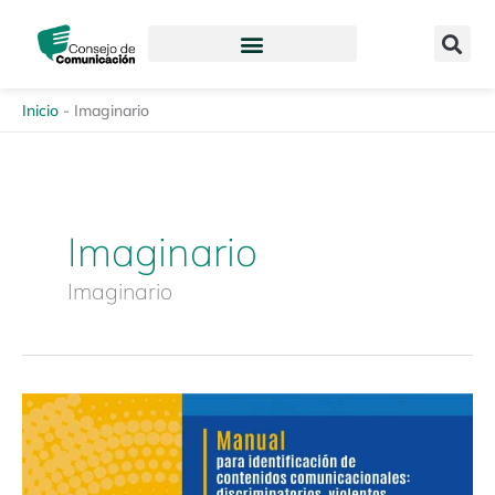
Ir
content
al
contenido
Inicio
-
Imaginario
Imaginario
Imaginario
Manual
para
identificación
de