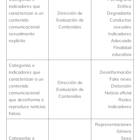
indicadores que
Erótico
caracterizan a un
Dirección de
Degradante
contenido
Evaluación de
Conductas
comunicacional
Contenidos
sexuales
sexualmente
Indicadores
explícito
Adecuado
Finalidad
educativa
Categorías e
indicadores que
Desinformación
caracterizan a un
Fake news
Dirección de
contenido
Distorsión
Evaluación de
comunicacional
Noticia oficial
Contenidos
que desinforma o
Redes
reproduce noticias
Indicadores
falsas
Representaciones
Género
Categorías e
Sexo