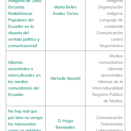
Indígena de 1990:
indígena
Escuelas
María Belén
Organización
Radiofónicas
Ávalos Torres
indígena
Populares del
Lenguaje de
Ecuador en la
contienda
disputa del
Comunicación
sentido político y
contra
comunicacional
hegemónica
Medios
Idiomas
comunitarios
ancestrales e
Idiomas
interculturales en
ancestrales
Michelle Moretti
los medios
Idiomas de la
comunitarios del
Interculturalidad
Ecuador
Registro Público
de Medios
No hay mal que
por bien no venga:
Comunicación
O. Hugo
las telenovelas
Telenovelas
Benavides
como un antídoto
Latinoamérica