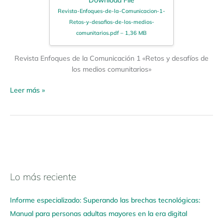
Revista-Enfoques-de-la-Comunicacion-1-
Retos-y-desafios-de-los-medios-
comunitarios.pdf – 1,36 MB
Revista Enfoques de la Comunicación 1 «Retos y desafíos de
los medios comunitarios»
Leer más »
Lo más reciente
N
a
Informe especializado: Superando las brechas tecnológicas:
v
Manual para personas adultas mayores en la era digital
e