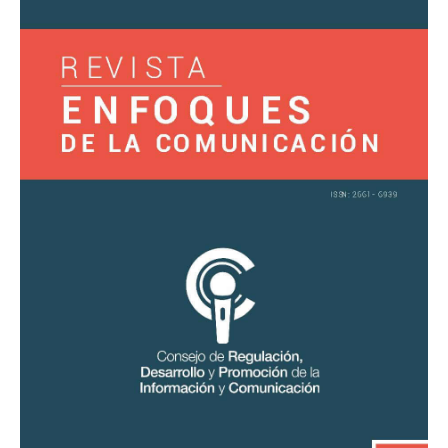
la
Comunicación
1
«Retos
y
desafíos
de
los
medios
comunitarios»