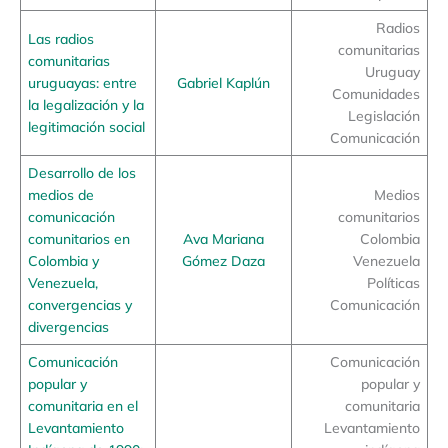
Radios
Las radios
comunitarias
comunitarias
Uruguay
uruguayas: entre
Gabriel Kaplún
Comunidades
la legalización y la
Legislación
legitimación social
Comunicación
Desarrollo de los
medios de
Medios
comunicación
comunitarios
comunitarios en
Ava Mariana
Colombia
Colombia y
Gómez Daza
Venezuela
Venezuela,
Políticas
convergencias y
Comunicación
divergencias
Comunicación
Comunicación
popular y
popular y
comunitaria en el
comunitaria
Levantamiento
Levantamiento