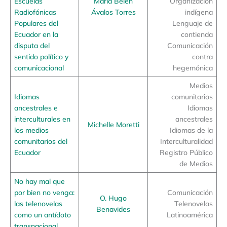
Escuelas
María Belén
Organización
Radiofónicas
Ávalos Torres
indígena
Populares del
Lenguaje de
Ecuador en la
contienda
disputa del
Comunicación
sentido político y
contra
comunicacional
hegemónica
Medios
Idiomas
comunitarios
ancestrales e
Idiomas
interculturales en
ancestrales
Michelle Moretti
los medios
Idiomas de la
comunitarios del
Interculturalidad
Ecuador
Registro Público
de Medios
No hay mal que
por bien no venga:
Comunicación
O. Hugo
las telenovelas
Telenovelas
Benavides
como un antídoto
Latinoamérica
transnacional