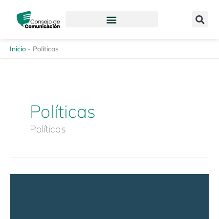
Ir
content
al
contenido
Inicio
-
Políticas
Políticas
Políticas
Revista
Enfoques
de
la