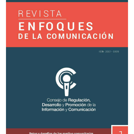
Comunicación
1
«Retos
y
desafíos
de
los
medios
comunitarios»