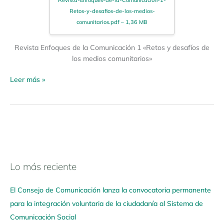
Revista-Enfoques-de-la-Comunicacion-1-
Retos-y-desafios-de-los-medios-
comunitarios.pdf – 1,36 MB
Revista Enfoques de la Comunicación 1 «Retos y desafíos de
los medios comunitarios»
Leer más »
Lo más reciente
N
a
El Consejo de Comunicación lanza la convocatoria permanente
v
para la integración voluntaria de la ciudadanía al Sistema de
e
Comunicación Social
g