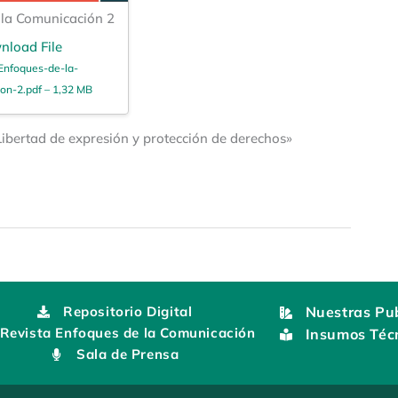
 la Comunicación 2
nload File
Enfoques-de-la-
on-2.pdf – 1,32 MB
ibertad de expresión y protección de derechos»
Repositorio Digital
Nuestras Pub
Revista Enfoques de la Comunicación
Insumos Téc
Sala de Prensa