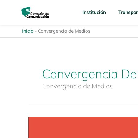
Ir
content
al
Institución
Transpar
contenido
Inicio
-
Convergencia de Medios
Convergencia De
Convergencia de Medios
Revista
Enfoques
de