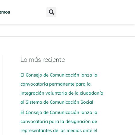
emos
Lo más reciente
N
a
El Consejo de Comunicación lanza la
v
convocatoria permanente para la
e
integración voluntaria de la ciudadanía
g
al Sistema de Comunicación Social
a
El Consejo de Comunicación lanza la
a
convocatoria para la designación de
q
representantes de los medios ante el
u