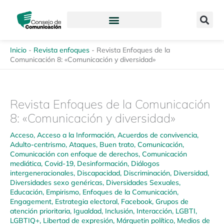
Ir
content
al
contenido
Inicio
-
Revista enfoques
-
Revista Enfoques de la
Comunicación 8: «Comunicación y diversidad»
Revista Enfoques de la Comunicación
8: «Comunicación y diversidad»
Acceso
,
Acceso a la Información
,
Acuerdos de convivencia
,
Adulto-centrismo
,
Ataques
,
Buen trato
,
Comunicación
,
Comunicación con enfoque de derechos
,
Comunicación
mediática
,
Covid-19
,
Desinformación
,
Diálogos
intergeneracionales
,
Discapacidad
,
Discriminación
,
Diversidad
,
Diversidades sexo genéricas
,
Diversidades Sexuales
,
Educación
,
Empirismo
,
Enfoques de la Comunicación
,
Engagement
,
Estrategia electoral
,
Facebook
,
Grupos de
atención prioritaria
,
Igualdad
,
Inclusión
,
Interacción
,
LGBTI
,
LGBTIQ+
,
Libertad de expresión
,
Márquetin político
,
Medios de