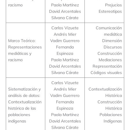
racismo
Paola Martínez
Prejucios
David Arcentales
Estereotipos
Silvana Cárate
Carlos Vizuete
Comunicación
Andrés Mier
mediática
Marco Teórico:
Vadim Guerrero
Dimensión
Representaciones
Fernanda
Discursos
mediáticas y
Espinoza
Construcción
racismo
Paola Martínez
Mediaciones
David Arcentales
Representación
Silvana Cárate
Códigos visuales
Carlos Vizuete
Sistematización y
Andrés Mier
Contextualización
análisis de datos:
Vadim Guerrero
Histórica
Contextualización
Fernanda
Construcción
histórica de las
Espinoza
Histórica
poblaciones
Paola Martínez
Poblaciones
indígenas
David Arcentales
Indígenas
Silvana Cárate