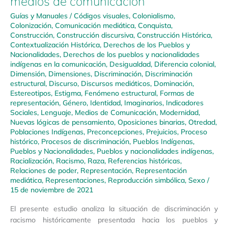
medios de comunicación
Guías y Manuales
/
Códigos visuales
,
Colonialismo
,
Colonización
,
Comunicación mediática
,
Conquista
,
Construcción
,
Construcción discursiva
,
Construcción Histórica
,
Contextualización Histórica
,
Derechos de los Pueblos y
Nacionalidades
,
Derechos de los pueblos y nacionalidades
indígenas en la comunicación
,
Desigualdad
,
Diferencia colonial
,
Dimensión
,
Dimensiones
,
Discriminación
,
Discriminación
estructural
,
Discurso
,
Discursos mediáticos
,
Dominación
,
Estereotipos
,
Estigma
,
Fenómeno estructural
,
Formas de
representación
,
Género
,
Identidad
,
Imaginarios
,
Indicadores
Sociales
,
Lenguaje
,
Medios de Comunicación
,
Modernidad
,
Nuevas lógicas de pensamiento
,
Oposiciones binarias
,
Otredad
,
Poblaciones Indígenas
,
Preconcepciones
,
Prejuicios
,
Proceso
histórico
,
Procesos de discriminación
,
Pueblos Indígenas
,
Pueblos y Nacionalidades
,
Pueblos y nacionalidades indígenas
,
Racialización
,
Racismo
,
Raza
,
Referencias históricas
,
Relaciones de poder
,
Representación
,
Representación
mediática
,
Representaciones
,
Reproducción simbólica
,
Sexo
/
15 de noviembre de 2021
El presente estudio analiza la situación de discriminación y
racismo históricamente presentada hacia los pueblos y