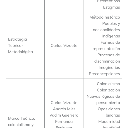
Estereotipos
Estigmas
Método histórico
Pueblos y
nacionalidades
indígenas
Estrategia
Formas de
Teórico-
Carlos Vizuete
representación
Metodológica
Procesos de
discriminación
Imaginarios
Preconcepciones
Colonialismo
Colonización
Nuevas lógicas de
Carlos Vizuete
pensamiento
Andrés Mier
Oposiciones
Vadim Guerrero
binarias
Marco Teórico:
Fernanda
Modernidad
colonialismo y
Espinoza
Identidad