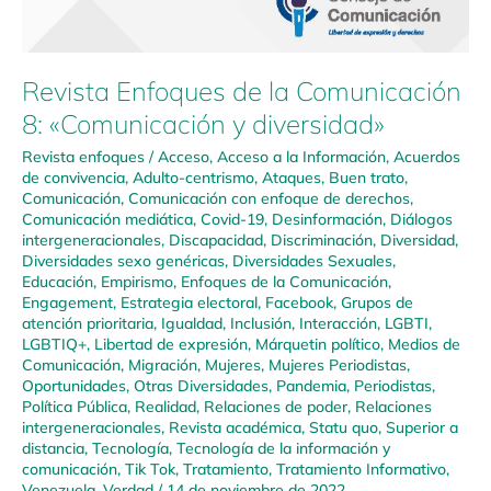
Revista Enfoques de la Comunicación
8: «Comunicación y diversidad»
Revista enfoques
/
Acceso
,
Acceso a la Información
,
Acuerdos
de convivencia
,
Adulto-centrismo
,
Ataques
,
Buen trato
,
Comunicación
,
Comunicación con enfoque de derechos
,
Comunicación mediática
,
Covid-19
,
Desinformación
,
Diálogos
intergeneracionales
,
Discapacidad
,
Discriminación
,
Diversidad
,
Diversidades sexo genéricas
,
Diversidades Sexuales
,
Educación
,
Empirismo
,
Enfoques de la Comunicación
,
Engagement
,
Estrategia electoral
,
Facebook
,
Grupos de
atención prioritaria
,
Igualdad
,
Inclusión
,
Interacción
,
LGBTI
,
LGBTIQ+
,
Libertad de expresión
,
Márquetin político
,
Medios de
Comunicación
,
Migración
,
Mujeres
,
Mujeres Periodistas
,
Oportunidades
,
Otras Diversidades
,
Pandemia
,
Periodistas
,
Política Pública
,
Realidad
,
Relaciones de poder
,
Relaciones
intergeneracionales
,
Revista académica
,
Statu quo
,
Superior a
distancia
,
Tecnología
,
Tecnología de la información y
comunicación
,
Tik Tok
,
Tratamiento
,
Tratamiento Informativo
,
Venezuela
,
Verdad
/
14 de noviembre de 2022