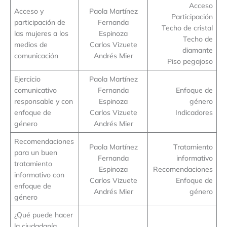
Acceso
Acceso y
Paola Martínez
Participación
participación de
Fernanda
Techo de cristal
las mujeres a los
Espinoza
Techo de
medios de
Carlos Vizuete
diamante
comunicación
Andrés Mier
Piso pegajoso
Ejercicio
Paola Martínez
comunicativo
Fernanda
Enfoque de
responsable y con
Espinoza
género
enfoque de
Carlos Vizuete
Indicadores
género
Andrés Mier
Recomendaciones
Paola Martínez
Tratamiento
para un buen
Fernanda
informativo
tratamiento
Espinoza
Recomendaciones
informativo con
Carlos Vizuete
Enfoque de
enfoque de
Andrés Mier
género
género
¿Qué puede hacer
la ciudadanía