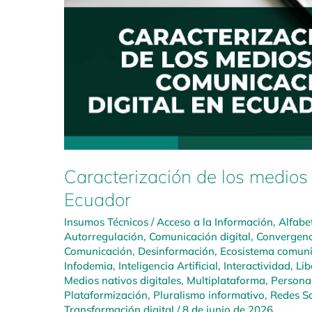
Caracterización de los medios
Ecuador
Insumos Técnicos
/
Acceso a la Información
,
Alfabe
Autorregulación
,
Comunicación digital
,
Convergenc
Comunicación
,
Desinformación
,
Ecosistema comuni
Infodemia
,
Inteligencia Artificial
,
Interactividad
,
Lib
Medios nativos digitales
,
Multiplataforma
,
Personal
Plataformización
,
Pluralismo informativo
,
Redes So
Transformación digital
/
8 de junio de 2026