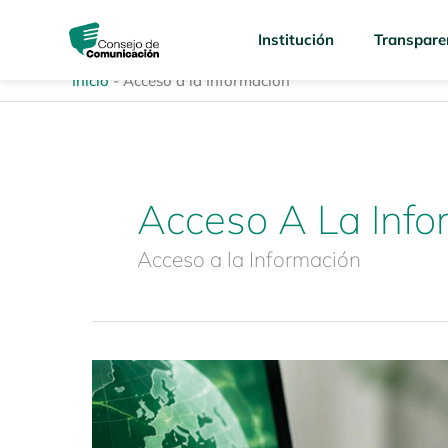
Ir
content
al
Institución
Transpare
contenido
Inicio
-
Acceso a la Información
Acceso A La Info
Acceso a la Información
Caracterización
de
los
medios