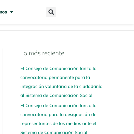
mos
Lo más reciente
N
a
El Consejo de Comunicación lanza la
v
convocatoria permanente para la
e
integración voluntaria de la ciudadanía
g
al Sistema de Comunicación Social
a
El Consejo de Comunicación lanza la
a
convocatoria para la designación de
q
representantes de los medios ante el
u
Sistema de Comunicación Social
í