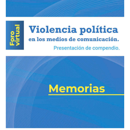
política
en
los
medios
de
comunicación»
Presentación
de
compendio