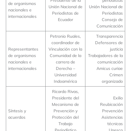
Presidente de la
periodistas
de organismos
Unión Nacional de
Unión Nacional de
nacionales e
Periodistas de
Periodistas
internacionales
Ecuador
Consejo de
Comunicación
Petronio Ruales,
Transparencia
coordinador de
Defensores de
Representantes
Vinculación con la
justicia
de organismos
Comunidad de la
Trabajadores de la
nacionales e
carrera de
comunicación
internacionales
Derecho –
Amicus curiae
Universidad
Crimen
Indoamérica
organizado
Ricardo Rivas,
Presidente del
Exilio
Mecanismo de
Reubicación
Síntesis y
Prevención y
Prevención
acuerdos
Protección del
Asistencias
Trabajo
técnicas
Periodístico
Unesco