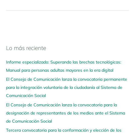
Lo más reciente
N
a
Informe especializado: Superando las brechas tecnológicas:
v
Manual para personas adultas mayores en la era digital
e
El Consejo de Comunicación lanza la convocatoria permanente
g
para la integración voluntaria de la ciudadanía al Sistema de
a
Comunicación Social
a
q
El Consejo de Comunicación lanza la convocatoria para la
u
designación de representantes de los medios ante el Sistema
í
de Comunicación Social
Tercera convocatoria para la conformación y elección de los