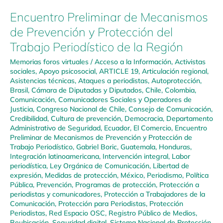
Encuentro Preliminar de Mecanismos
de Prevención y Protección del
Trabajo Periodístico de la Región
Memorias foros virtuales
/
Acceso a la Información
,
Activistas
sociales
,
Apoyo psicosocial
,
ARTICLE 19
,
Articulación regional
,
Asistencias técnicas
,
Ataques a periodistas
,
Autoprotección
,
Brasil
,
Cámara de Diputadas y Diputados
,
Chile
,
Colombia
,
Comunicación
,
Comunicadores Sociales y Operadores de
Justicia
,
Congreso Nacional de Chile
,
Consejo de Comunicación
,
Credibilidad
,
Cultura de prevención
,
Democracia
,
Departamento
Administrativo de Seguridad
,
Ecuador
,
El Comercio
,
Encuentro
Preliminar de Mecanismos de Prevención y Protección de
Trabajo Periodístico
,
Gabriel Boric
,
Guatemala
,
Honduras
,
Integración latinoamericana
,
Intervención integral
,
Labor
periodística
,
Ley Orgánica de Comunicación
,
Libertad de
expresión
,
Medidas de protección
,
México
,
Periodismo
,
Política
Pública
,
Prevención
,
Programas de protección
,
Protección a
periodistas y comunicadores
,
Protección a Trabajadores de la
Comunicación
,
Protección para Periodistas
,
Protección
Periodistas
,
Red Espacio OSC
,
Registro Público de Medios
,
Reubicación
,
Seguridad digital
,
Sistema Nacional de Protección