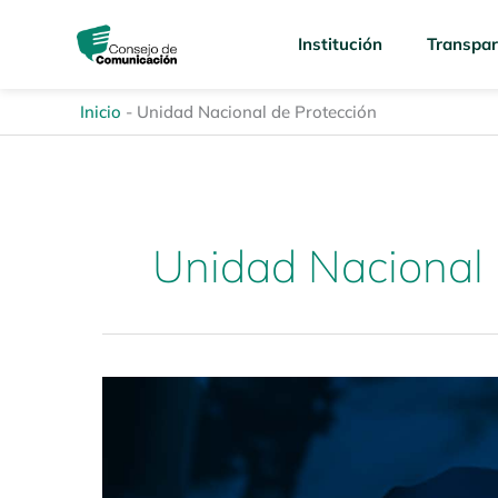
Ir
content
al
Institución
Transpar
contenido
Inicio
-
Unidad Nacional de Protección
Unidad Nacional 
Encuentro
Preliminar
de
Mecanismos
de