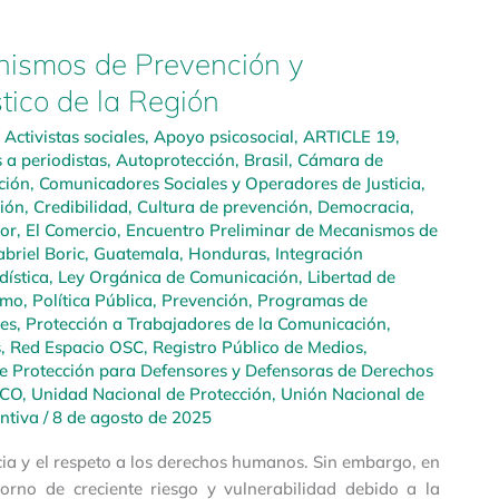
nismos de Prevención y
stico de la Región
,
Activistas sociales
,
Apoyo psicosocial
,
ARTICLE 19
,
 a periodistas
,
Autoprotección
,
Brasil
,
Cámara de
ción
,
Comunicadores Sociales y Operadores de Justicia
,
ión
,
Credibilidad
,
Cultura de prevención
,
Democracia
,
or
,
El Comercio
,
Encuentro Preliminar de Mecanismos de
briel Boric
,
Guatemala
,
Honduras
,
Integración
dística
,
Ley Orgánica de Comunicación
,
Libertad de
smo
,
Política Pública
,
Prevención
,
Programas de
res
,
Protección a Trabajadores de la Comunicación
,
s
,
Red Espacio OSC
,
Registro Público de Medios
,
e Protección para Defensores y Defensoras de Derechos
CO
,
Unidad Nacional de Protección
,
Unión Nacional de
ntiva
/
8 de agosto de 2025
cia y el respeto a los derechos humanos. Sin embargo, en
torno de creciente riesgo y vulnerabilidad debido a la