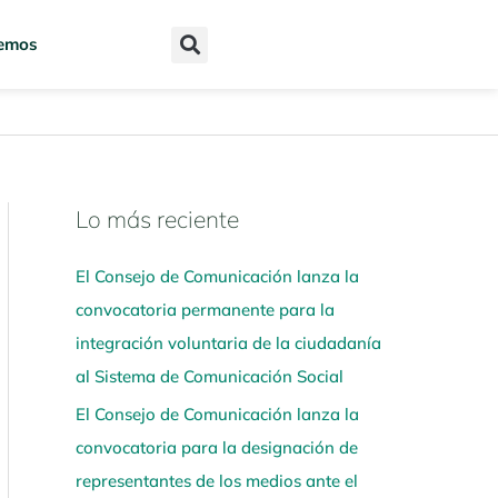
emos
Lo más reciente
N
a
El Consejo de Comunicación lanza la
v
convocatoria permanente para la
e
integración voluntaria de la ciudadanía
g
al Sistema de Comunicación Social
a
El Consejo de Comunicación lanza la
a
convocatoria para la designación de
q
representantes de los medios ante el
u