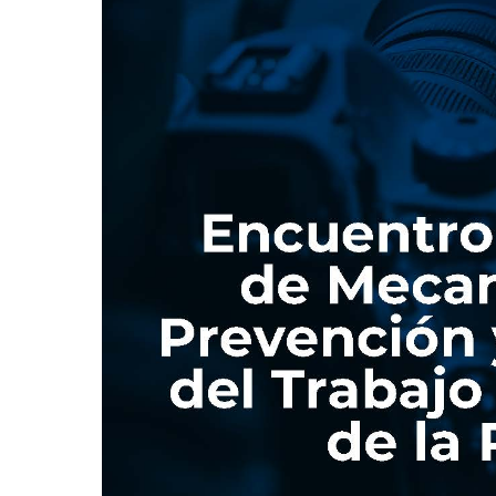
Prevención
y
Protección
del
Trabajo
Periodístico
de
la
Región