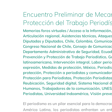
Encuentro Preliminar de Meca
Protección del Trabajo Periodí
Memorias foros virtuales
/
Acceso a la Información
Articulación regional
,
Asistencias técnicas
,
Ataques
Diputadas y Diputados
,
Chile
,
Colombia
,
Comunica
Congreso Nacional de Chile
,
Consejo de Comunicac
Departamento Administrativo de Seguridad
,
Ecuad
Prevención y Protección de Trabajo Periodístico
,
Ga
latinoamericana
,
Intervención integral
,
Labor perio
expresión
,
Medidas de protección
,
México
,
Periodi
protección
,
Protección a periodistas y comunicado
Protección para Periodistas
,
Protección Periodista
Reubicación
,
Seguridad digital
,
Sistema Nacional d
Humanos
,
Trabajadores de la comunicación
,
UNES
Periodistas
,
Universidad Indoamérica
,
Visión preve
El periodismo es un pilar esencial para la democra
América Latina, los periodistas enfrentan un en