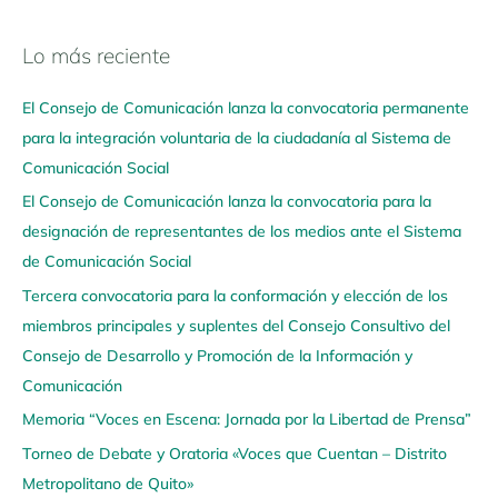
Lo más reciente
N
a
El Consejo de Comunicación lanza la convocatoria permanente
v
para la integración voluntaria de la ciudadanía al Sistema de
e
Comunicación Social
g
El Consejo de Comunicación lanza la convocatoria para la
a
designación de representantes de los medios ante el Sistema
a
de Comunicación Social
q
u
Tercera convocatoria para la conformación y elección de los
í
miembros principales y suplentes del Consejo Consultivo del
Consejo de Desarrollo y Promoción de la Información y
Comunicación
Memoria “Voces en Escena: Jornada por la Libertad de Prensa”
Torneo de Debate y Oratoria «Voces que Cuentan – Distrito
Metropolitano de Quito»