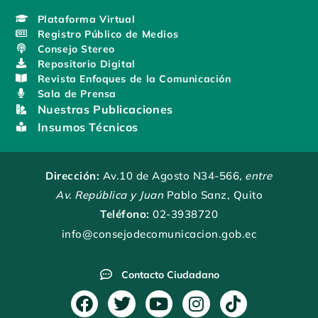
Plataforma Virtual
Registro Público de Medios
Consejo Stereo
Repositorio Digital
Revista Enfoques de la Comunicación
Sala de Prensa
Nuestras Publicaciones
Insumos Técnicos
Dirección:
Av.10 de Agosto N34-566
, entre
Av. República y Juan
Pablo Sanz, Quito
Teléfono:
02-3938720
info@consejodecomunicacion.gob.ec
Contacto Ciudadano
F
T
Y
I
T