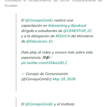
contribuirá al fortalecimiento del sector comunicacional del
Ecuador.
El
@ConsejoComEc
realizó una
capacitación en
#streaming
y
#podcast
dirigida a estudiantes de
@CENESTUR_EC
y a la delegación de
#EDUCA
del Ministerio
de
@Educacion_Ec
Dale play al video y conoce más sobre esta
experiencia. 🤓📹✅
pic.twitter.com/i334uLGEL2
— Consejo de Comunicación
(@ConsejoComEc)
May 19, 2026
El
@ConsejoComEc
y el Instituto