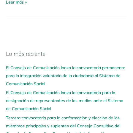
Leer más »
Lo más reciente
N
a
El Consejo de Comunicación lanza la convocatoria permanente
v
para la integración voluntaria de la ciudadanía al Sistema de
e
Comunicación Social
g
El Consejo de Comunicación lanza la convocatoria para la
a
designación de representantes de los medios ante el Sistema
a
de Comunicación Social
q
u
Tercera convocatoria para la conformación y elección de los
í
miembros principales y suplentes del Consejo Consultivo del