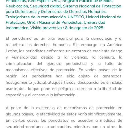
Periodistas
,
Red Espacio OSC
,
Registro Público de Medios
,
Reubicación
,
Seguridad digital
,
Sistema Nacional de Protección
para Defensores y Defensoras de Derechos Humanos
,
Trabajadores de la comunicación
,
UNESCO
,
Unidad Nacional de
Protección
,
Unión Nacional de Periodistas
,
Universidad
Indoamérica
,
Visión preventiva
/
8 de agosto de 2025
El periodismo es un pilar esencial para la democracia y el
respeto a los derechos humanos. Sin embargo, en América
Latina, los periodistas enfrentan un entorno de creciente riesgo
y vulnerabilidad debido a la violencia, la censura, la
criminalización del ejercicio periodístico y la falta de
mecanismos efectivos de protección. En varios países de la
región, los periodistas han sido objeto de amenazas,
hostigamiento judicial, ataques físicos, desapariciones e incluso
asesinatos, lo que pone en peligro el derecho a la libertad de
expresión y el acceso a la información.
A pesar de la existencia de mecanismos de protección en
algunos países, la efectividad de estos varía significativamente.
En ciertos casos, los periodistas no acceden a medidas de
seguridad oportunas o adecuadas, mientras que en otros, la