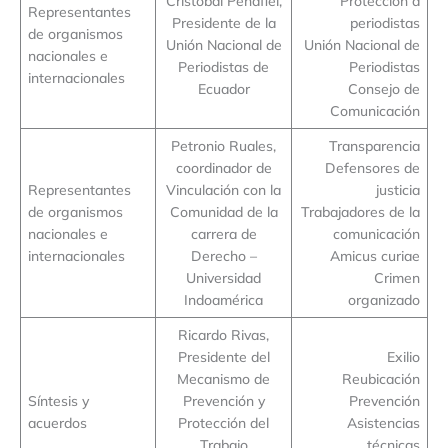
Cristobal Peñafiel,
Protección a
Representantes
Presidente de la
periodistas
de organismos
Unión Nacional de
Unión Nacional de
nacionales e
Periodistas de
Periodistas
internacionales
Ecuador
Consejo de
Comunicación
Petronio Ruales,
Transparencia
coordinador de
Defensores de
Representantes
Vinculación con la
justicia
de organismos
Comunidad de la
Trabajadores de la
nacionales e
carrera de
comunicación
internacionales
Derecho –
Amicus curiae
Universidad
Crimen
Indoamérica
organizado
Ricardo Rivas,
Presidente del
Exilio
Mecanismo de
Reubicación
Síntesis y
Prevención y
Prevención
acuerdos
Protección del
Asistencias
Trabajo
técnicas