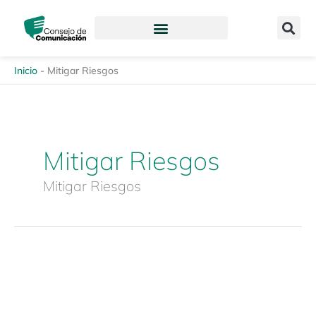
Ir
content
al
contenido
Inicio
-
Mitigar Riesgos
Mitigar Riesgos
Mitigar Riesgos
Hoja
de
Ruta
–