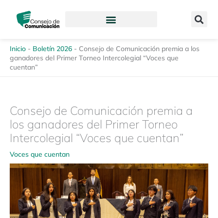
Ir
content
al
contenido
Inicio
-
Boletín 2026
-
Consejo de Comunicación premia a los
ganadores del Primer Torneo Intercolegial “Voces que
cuentan”
Consejo de Comunicación premia a
los ganadores del Primer Torneo
Intercolegial “Voces que cuentan”
Voces que cuentan