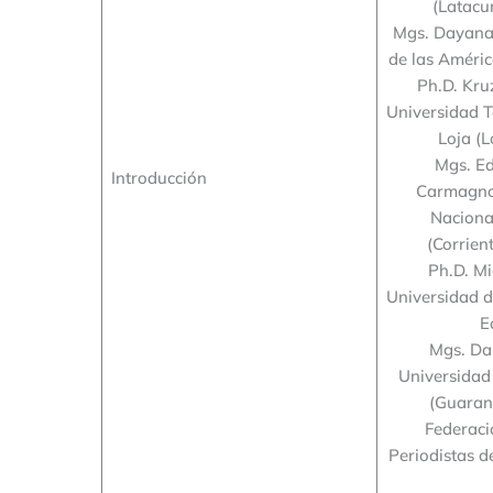
(Latacu
Mgs. Dayana
de las Améric
Ph.D. Kr
Universidad T
Loja (L
Mgs. E
Introducción
Carmagno
Naciona
(Corrien
Ph.D. M
Universidad d
E
Mgs. Dan
Universidad 
(Guaran
Federaci
Periodistas d