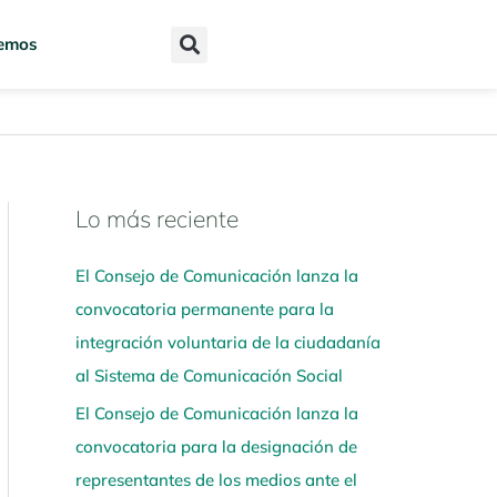
emos
Lo más reciente
N
a
El Consejo de Comunicación lanza la
v
convocatoria permanente para la
e
integración voluntaria de la ciudadanía
g
al Sistema de Comunicación Social
a
El Consejo de Comunicación lanza la
a
convocatoria para la designación de
q
representantes de los medios ante el
u