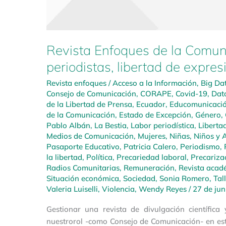
Revista Enfoques de la Comun
periodistas, libertad de expresi
Revista enfoques
/
Acceso a la Información
,
Big Da
Consejo de Comunicación
,
CORAPE
,
Covid-19
,
Dat
de la Libertad de Prensa
,
Ecuador
,
Educomunicaci
de la Comunicación
,
Estado de Excepción
,
Género
,
Pablo Albán
,
La Bestia
,
Labor periodística
,
Liberta
Medios de Comunicación
,
Mujeres
,
Niñas, Niños y 
Pasaporte Educativo
,
Patricia Calero
,
Periodismo
,
la libertad
,
Política
,
Precariedad laboral
,
Precariza
Radios Comunitarias
,
Remuneración
,
Revista acad
Situación económica
,
Sociedad
,
Sonia Romero
,
Tal
Valeria Luiselli
,
Violencia
,
Wendy Reyes
/
27 de jun
Gestionar una revista de divulgación científica
nuestrorol -como Consejo de Comunicación- en est