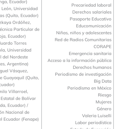
nga, Ecuador)
Precariedad laboral
 León, Universidad
Derechos salariales
as (Quito, Ecuador)
Pasaporte Educativo
uzkaya Ordóñez,
Educomunicación
écnica Particular de
Niñas, niños y adolescentes
oja, Ecuador)
Red de Radios Comunitarias
duardo Torres
CORAPE
la, Universidad
Emergencia sanitaria
l del Nordeste
Acceso a la información pública
tes, Argentina)
Derechos humanos
iguel Vásquez,
Periodismo de investigación
e Guayaquil (Quito,
Big Data
cuador)
Periodismo en México
ilo Villarroel,
Riesgo
Estatal de Bolívar
Mujeres
da, Ecuador) /
Género
ón Nacional de
Valeria Luiselli
el Ecuador (Fenape)
Labor periodística