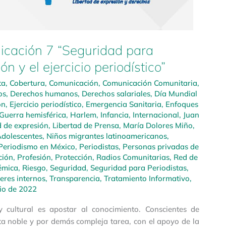
icación 7 “Seguridad para
ón y el ejercicio periodístico”
ta
,
Cobertura
,
Comunicación
,
Comunicación Comunitaria
,
os
,
Derechos humanos
,
Derechos salariales
,
Día Mundial
ón
,
Ejercicio periodístico
,
Emergencia Sanitaria
,
Enfoques
Guerra hemisférica
,
Harlem
,
Infancia
,
Internacional
,
Juan
d de expresión
,
Libertad de Prensa
,
María Dolores Miño
,
Adolescentes
,
Niños migrantes latinoamericanos
,
Periodismo en México
,
Periodistas
,
Personas privadas de
ción
,
Profesión
,
Protección
,
Radios Comunitarias
,
Red de
émica
,
Riesgo
,
Seguridad
,
Seguridad para Periodistas
,
leres internos
,
Transparencia
,
Tratamiento Informativo
,
io de 2022
 y cultural es apostar al conocimiento. Conscientes de
a noble y por demás compleja tarea, con el apoyo de la