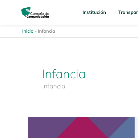
Ir
content
al
Institución
Transpar
contenido
Inicio
-
Infancia
Infancia
Infancia
Revista
Enfoques
de