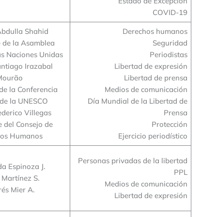
Estado de Excepción
COVID-19
 Abdulla Shahid
Derechos humanos
e de la Asamblea
Seguridad
as Naciones Unidas
Periodistas
antiago Irazabal
Libertad de expresión
Mourão
Libertad de prensa
de la Conferencia
Medios de comunicación
 de la UNESCO
Día Mundial de la Libertad de
ederico Villegas
Prensa
e del Consejo de
Protección
hos Humanos
Ejercicio periodístico
Personas privadas de la libertad
a Espinoza J.
PPL
 Martínez S.
Medios de comunicación
és Mier A.
Libertad de expresión